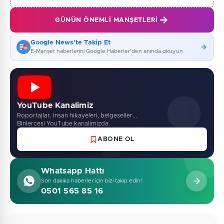
GÜNÜN ÖNEMLI MANŞETLERI
Google News'te Takip Et
E-Manşet haberlerini Google Haberler'den anında okuyun
YouTube Kanalimiz
Roportajlar, insan hikayeleri, belgeseller...
Binlercesi YouTube kanalimizda.
ABONE OL
Whatsapp Hattı
Son dakika haberler için bizi takip edin!
0501 565 85 16