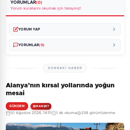
YORUMLAR
(0)
Yorum kurallarını okumak için tıklayınız!
YORUM YAP
YORUMLAR
(0)
SONRAKI HABER
Alanya’nın kırsal yollarında yoğun
Henüz yorum yapılmamış. İlk yorumu siz yapın!
mesai
GÜNDEM
MANŞET
10 Ağustos 2026, 14:51
1 dk okuma
338 görüntülenme
0
/2000
Güvenlik Sorusu: