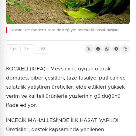
Kocaeli’de modern sera desteğiyle bereketli hasat başladı
T
T
+
-
0
T
T
KOCAELİ (İGFA) - Mevsimine uygun olarak
domates, biber çeşitleri, taze fasulye, patlıcan ve
salatalık yetiştiren üreticiler, elde ettikleri yüksek
verim ve kaliteli ürünlerle yüzlerinin güldüğünü
ifade ediyor.
İNCECİK MAHALLESİ’NDE İLK HASAT YAPILDI
Üreticiler, destek kapsamında yenilenen