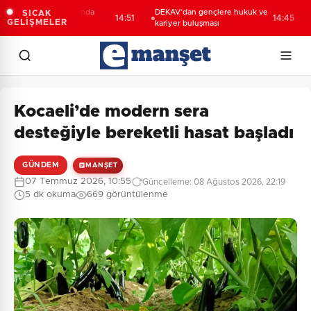
a’nın kırsal yollarında
DEKAV’dan gençlere hukuk ve
Tra
SICAK
14:51
14:45
GELİŞMELER
n mesai
kariyer buluşması
tic
Kocaeli’de modern sera
desteğiyle bereketli hasat başladı
GÜNDEM
MANŞET
07 Temmuz 2026, 10:55
Güncelleme: 08 Ağustos 2026, 22:19
5 dk okuma
669 görüntülenme