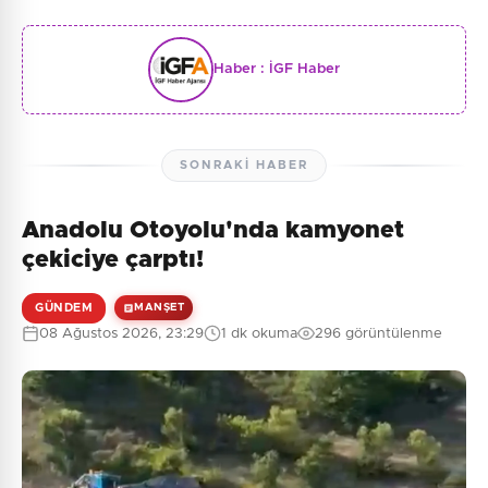
Haber :
İGF Haber
SONRAKI HABER
Anadolu Otoyolu'nda kamyonet
çekiciye çarptı!
GÜNDEM
MANŞET
08 Ağustos 2026, 23:29
1 dk okuma
296 görüntülenme