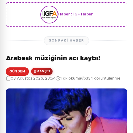
Haber :
İGF Haber
SONRAKI HABER
Arabesk müziğinin acı kaybı!
GÜNDEM
MANŞET
08 Ağustos 2026, 23:54
1 dk okuma
334 görüntülenme