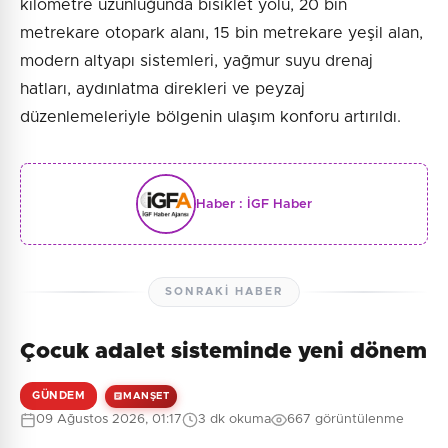
kilometre uzunluğunda bisiklet yolu, 20 bin
metrekare otopark alanı, 15 bin metrekare yeşil alan,
modern altyapı sistemleri, yağmur suyu drenaj
hatları, aydınlatma direkleri ve peyzaj
düzenlemeleriyle bölgenin ulaşım konforu artırıldı.
Haber :
İGF Haber
SONRAKI HABER
Çocuk adalet sisteminde yeni dönem
GÜNDEM
MANŞET
09 Ağustos 2026, 01:17
3 dk okuma
667 görüntülenme