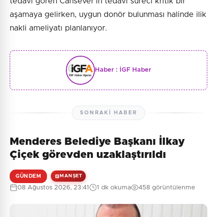
tedavi gören Cansever'in tedavi süreci kritik bir
aşamaya gelirken, uygun donör bulunması halinde ilik
nakli ameliyatı planlanıyor.
Haber :
İGF Haber
SONRAKI HABER
Menderes Belediye Başkanı İlkay
Çiçek görevden uzaklaştırıldı
GÜNDEM
MANŞET
08 Ağustos 2026, 23:41
1 dk okuma
458 görüntülenme