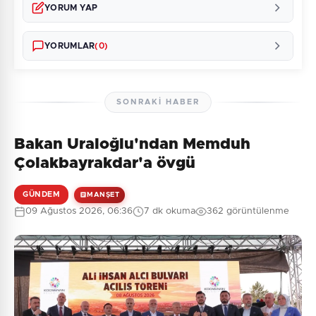
YORUM YAP
YORUMLAR
(0)
SONRAKI HABER
Bakan Uraloğlu'ndan Memduh
Henüz yorum yapılmamış. İlk yorumu siz yapın!
Çolakbayrakdar'a övgü
GÜNDEM
MANŞET
09 Ağustos 2026, 06:36
7 dk okuma
362 görüntülenme
0
/2000
Güvenlik Sorusu:
7 + 10 = ?