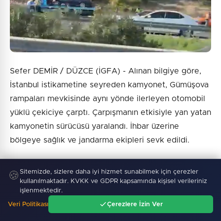
Sefer DEMİR / DÜZCE (İGFA) - Alınan bilgiye göre,
İstanbul istikametine seyreden kamyonet, Gümüşova
rampaları mevkisinde aynı yönde ilerleyen otomobil
yüklü çekiciye çarptı. Çarpışmanın etkisiyle yan yatan
kamyonetin sürücüsü yaralandı. İhbar üzerine
bölgeye sağlık ve jandarma ekipleri sevk edildi.
Yaralı sürücü, olay yerindeki ilk müdahalesinin
Sitemizde, sizlere daha iyi hizmet sunabilmek için çerezler
🍪
ardından ambulansla hastaneye kaldırıldı. Jandarma
kullanılmaktadır. KVKK ve GDPR kapsamında kişisel verileriniz
işlenmektedir.
ekipleri kazayla ilgili inceleme başlattı.
Veri Politikası
Çerezlere İzin Ver
Ana Sayfa
Gündem
Ara
Menü