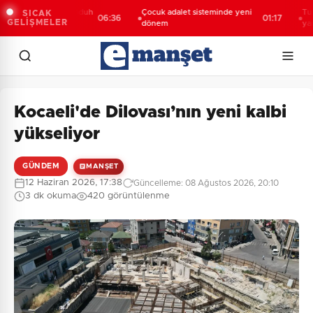
oğlu'ndan Memduh
Çocuk adalet sisteminde yeni
Turhan Çö
SICAK
06:36
01:17
GELİŞMELER
dar'a övgü
dönem
yanıltıcı b
soruşturm
Kocaeli'de Dilovası’nın yeni kalbi
yükseliyor
GÜNDEM
MANŞET
12 Haziran 2026, 17:38
Güncelleme: 08 Ağustos 2026, 20:10
3 dk okuma
420 görüntülenme