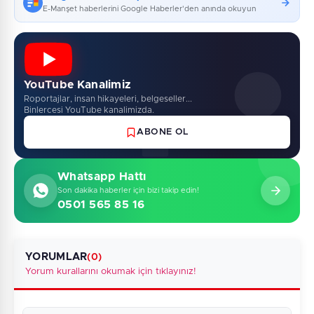
E-Manşet haberlerini Google Haberler'den anında okuyun
YouTube Kanalimiz
Roportajlar, insan hikayeleri, belgeseller...
Binlercesi YouTube kanalimizda.
ABONE OL
Whatsapp Hattı
Son dakika haberler için bizi takip edin!
0501 565 85 16
YORUMLAR
(0)
Yorum kurallarını okumak için tıklayınız!