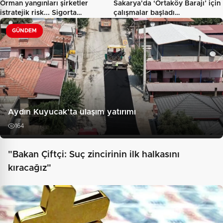
Orman yangınları şirketler
Sakarya'da ‘Ortaköy Barajı’ için
istratejik risk... Sigorta…
çalışmalar başladı…
GÜNDEM
Aydın Kuyucak’ta ulaşım yatırımı
164
"Bakan Çiftçi: Suç zincirinin ilk halkasını
kıracağız"