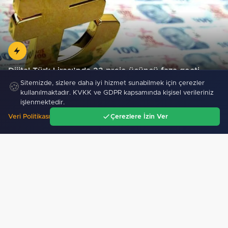
Dijital Türk Lirası’nda 23 proje üçüncü faza geçti
Sitemizde, sizlere daha iyi hizmet sunabilmek için çerezler
🍪
kullanılmaktadır. KVKK ve GDPR kapsamında kişisel verileriniz
işlenmektedir.
Veri Politikası
Çerezlere İzin Ver
Ana Sayfa
Gündem
Ara
Menü