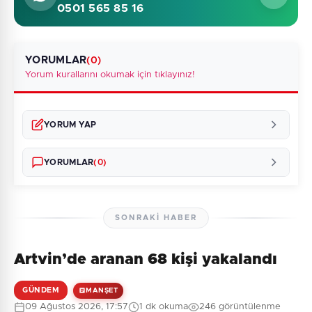
0501 565 85 16
YORUMLAR
(0)
Yorum kurallarını okumak için tıklayınız!
YORUM YAP
YORUMLAR
(0)
SONRAKI HABER
Artvin’de aranan 68 kişi yakalandı
Henüz yorum yapılmamış. İlk yorumu siz yapın!
GÜNDEM
MANŞET
09 Ağustos 2026, 17:57
1 dk okuma
246 görüntülenme