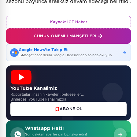
sezonu boyunca aralıksız devam edeceği belirtildi.
Kaynak:
İGF Haber
GÜNÜN ÖNEMLI MANŞETLERI
Google News'te Takip Et
E-Manşet haberlerini Google Haberler'den anında okuyun
YouTube Kanalimiz
Roportajlar, insan hikayeleri, belgeseller...
Binlercesi YouTube kanalimizda.
ABONE OL
Whatsapp Hattı
Son dakika haberler için bizi takip edin!