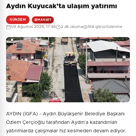
Aydın Kuyucak’ta ulaşım yatırımı
GÜNDEM
MANŞET
09 Ağustos 2026, 17:46
2 dk okuma
164 görüntülenme
AYDIN (İGFA) - Aydın Büyükşehir Belediye Başkanı
Özlem Çerçioğlu tarafından Aydın’a kazandırılan
yatırımlarda çalışmalar hız kesmeden devam ediyor.