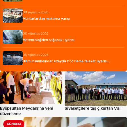
08 Ağustos 2026
Muhtarlardan makarna yarışı
08 Ağustos 2026
Meteorolojiden sağanak uyarısı
08 Ağustos 2026
Bilim insanlarından uzayda zincirleme felaket uyarısı…
Eyüpsultan Meydanı'na yeni
Siyasetçilere taş çıkartan Vali
düzenleme
GÜNDEM