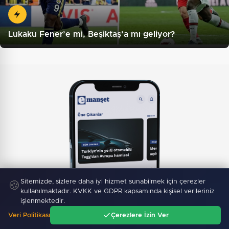
Lukaku Fener’e mi, Beşiktaş’a mı geliyor?
Sitemizde, sizlere daha iyi hizmet sunabilmek için çerezler
🍪
kullanılmaktadır. KVKK ve GDPR kapsamında kişisel verileriniz
işlenmektedir.
Mobil Uygulamamız Yayında!
Binlerce haberden
Veri Politikası
Çerezlere İzin Ver
Ana Sayfa
Gündem
Ara
Menü
anında haberdar ol, ilgi alanına göre haber oku.