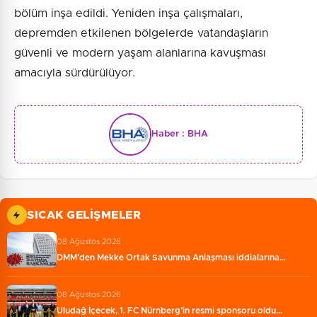
bölüm inşa edildi. Yeniden inşa çalışmaları,
depremden etkilenen bölgelerde vatandaşların
güvenli ve modern yaşam alanlarına kavuşması
amacıyla sürdürülüyor.
Haber :
BHA
SICAK GELIŞMELER
08 Ağustos 2026
DMM'den Mekke Ortak Savunma Anlaşması iddialarına…
08 Ağustos 2026
Uludağ İçecek, 1. FC Nürnberg’in resmi sponsoru oldu…