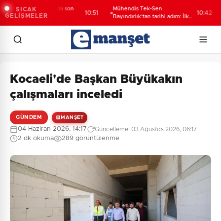
tercih maratonunda son
Mühendis Tek-Sen
“T
SICAK
10:51
10:42
GELİŞMELER
er
Bayındırlık’tan tarihi adım: İlk
Ad
şube Diyarbakır’da açıldı
Kocaeli'de Başkan Büyükakın
çalışmaları inceledi
GÜNDEM
MANŞET
04 Haziran 2026, 14:17
Güncelleme: 03 Ağustos 2026, 06:17
2 dk okuma
289 görüntülenme