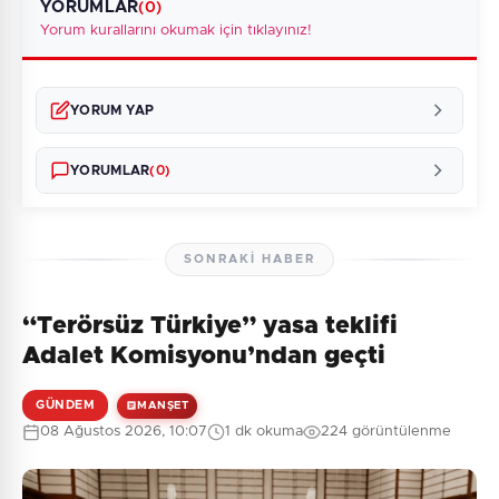
YORUMLAR
(0)
Yorum kurallarını okumak için tıklayınız!
YORUM YAP
YORUMLAR
(0)
SONRAKI HABER
“Terörsüz Türkiye” yasa teklifi
Henüz yorum yapılmamış. İlk yorumu siz yapın!
Adalet Komisyonu’ndan geçti
GÜNDEM
MANŞET
08 Ağustos 2026, 10:07
1 dk okuma
224 görüntülenme
0
/2000
Güvenlik Sorusu: