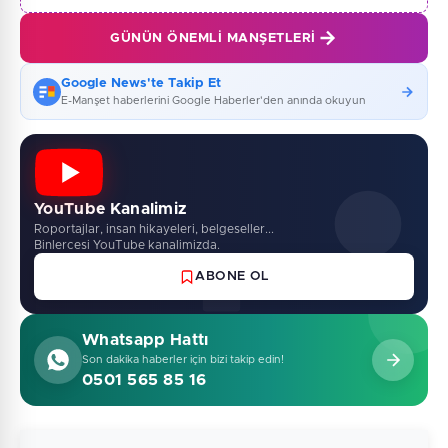
GÜNÜN ÖNEMLI MANŞETLERI
Google News'te Takip Et
E-Manşet haberlerini Google Haberler'den anında okuyun
YouTube Kanalimiz
Roportajlar, insan hikayeleri, belgeseller...
Binlercesi YouTube kanalimizda.
ABONE OL
Whatsapp Hattı
Son dakika haberler için bizi takip edin!
0501 565 85 16