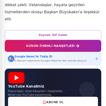
dikkat çekti. Vatandaşlar, hayata geçirilen
hizmetlerden dolayı Başkan Büyükakın’a teşekkür
etti.
Kaynak:
İGF Haber
GÜNÜN ÖNEMLI MANŞETLERI
Google News'te Takip Et
E-Manşet haberlerini Google Haberler'den anında okuyun
YouTube Kanalimiz
Roportajlar, insan hikayeleri, belgeseller...
Binlercesi YouTube kanalimizda.
ABONE OL