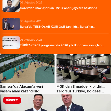
06 Ağustos 2026
Görevden uzaklaştırılan Utku Caner Çaykara hakkında…
06 Ağustos 2026
Bursa’da TEKNOSAB KOBİ OSB tanıtıldı... Bursa’nın…
06 Ağustos 2026
TÜBİTAK 1707 programında 2026 yılı ilk dönem sonuçları…
Samsun’da Alaçam'a yeni
MGK'dan 8 maddelik bildiri...
yaşam alanı kazandırıldı
Terörsüz Türkiye, bölgesel…
GÜNDEM