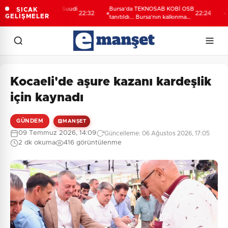
aşkanı Erdoğan, Suudi
Bursa’da TEKNOSAB KOBİ OSB
Kocael
SICAK
22:32
22:24
GELİŞMELER
n yolcusu
tanıtıldı... Bursa’nın kalkınma
Büyük
yolculuğunda yeni dönem
yatırı
Kocaeli'de aşure kazanı kardeşlik
için kaynadı
GÜNDEM
MANŞET
09 Temmuz 2026, 14:09
Güncelleme: 06 Ağustos 2026, 17:05
2 dk okuma
416 görüntülenme