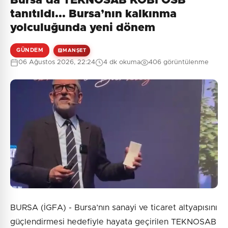
Bursa’da TEKNOSAB KOBİ OSB
Henüz yorum yapılmamış. İlk yorumu siz yapın!
tanıtıldı... Bursa’nın kalkınma
yolculuğunda yeni dönem
GÜNDEM
MANŞET
0
/2000
06 Ağustos 2026, 22:24
4 dk okuma
406 görüntülenme
Güvenlik Sorusu:
3 + 5 = ?
Gönder
BURSA (İGFA) - Bursa’nın sanayi ve ticaret altyapısını
güçlendirmesi hedefiyle hayata geçirilen TEKNOSAB