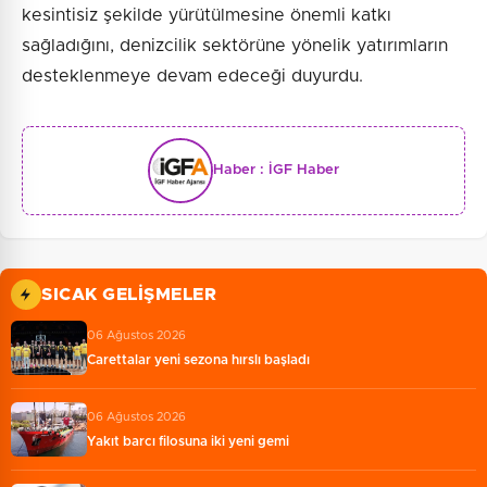
kesintisiz şekilde yürütülmesine önemli katkı
sağladığını, denizcilik sektörüne yönelik yatırımların
desteklenmeye devam edeceği duyurdu.
Haber :
İGF Haber
SICAK GELIŞMELER
06 Ağustos 2026
Carettalar yeni sezona hırslı başladı
06 Ağustos 2026
Yakıt barcı filosuna iki yeni gemi