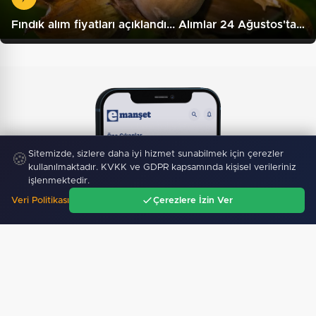
Fındık alım fiyatları açıklandı... Alımlar 24 Ağustos'ta…
Sitemizde, sizlere daha iyi hizmet sunabilmek için çerezler
🍪
kullanılmaktadır. KVKK ve GDPR kapsamında kişisel verileriniz
işlenmektedir.
Veri Politikası
Çerezlere İzin Ver
Ana Sayfa
Gündem
Ara
Menü
Mobil Uygulamamız Yayında!
Binlerce haberden
anında haberdar ol, ilgi alanına göre haber oku.