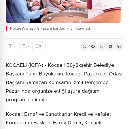
Kocaeli'de aşure kazanı kardeşlik için kaynadı
T
T
+
-
0
T
T
KOCAELİ (İGFA) - Kocaeli Büyükşehir Belediye
Başkanı Tahir Büyükakın, Kocaeli Pazarcılar Odası
Başkanı Ramazan Kumsar'ın İzmit Perşembe
Pazarı’nda organize ettiği aşure dağıtım
programına katıldı.
Kocaeli Esnaf ve Sanatkarlar Kredi ve Kefalet
Kooperatifi Başkanı Faruk Demir, Kocaeli