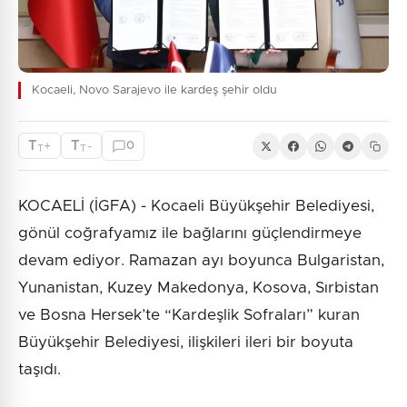
Kocaeli, Novo Sarajevo ile kardeş şehir oldu
T
T
+
-
0
T
T
KOCAELİ (İGFA) - Kocaeli Büyükşehir Belediyesi,
gönül coğrafyamız ile bağlarını güçlendirmeye
devam ediyor. Ramazan ayı boyunca Bulgaristan,
Yunanistan, Kuzey Makedonya, Kosova, Sırbistan
ve Bosna Hersek’te “Kardeşlik Sofraları” kuran
Büyükşehir Belediyesi, ilişkileri ileri bir boyuta
taşıdı.