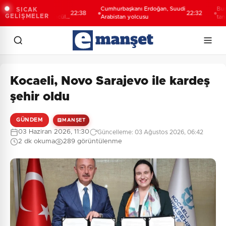
li Şahin Biba:
Cumhurbaşkanı Erdoğan, Suudi
Bursa’d
SICAK
22:38
22:32
GELİŞMELER
eleceğini bütüncül
Arabistan yolcusu
tanıtıldı.
lanlıyoruz
yolculuğ
Kocaeli, Novo Sarajevo ile kardeş
şehir oldu
GÜNDEM
MANŞET
03 Haziran 2026, 11:30
Güncelleme: 03 Ağustos 2026, 06:42
2 dk okuma
289 görüntülenme