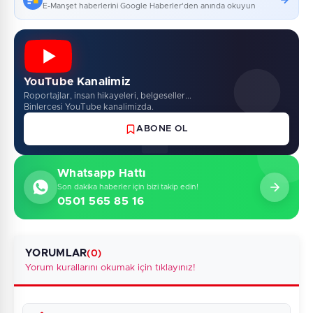
E-Manşet haberlerini Google Haberler'den anında okuyun
YouTube Kanalimiz
Roportajlar, insan hikayeleri, belgeseller...
Binlercesi YouTube kanalimizda.
ABONE OL
Whatsapp Hattı
Son dakika haberler için bizi takip edin!
0501 565 85 16
YORUMLAR
(0)
Yorum kurallarını okumak için tıklayınız!