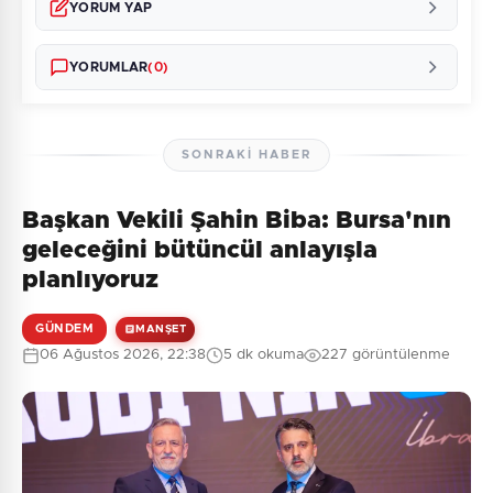
YORUM YAP
YORUMLAR
(0)
SONRAKI HABER
Başkan Vekili Şahin Biba: Bursa'nın
Henüz yorum yapılmamış. İlk yorumu siz yapın!
geleceğini bütüncül anlayışla
planlıyoruz
GÜNDEM
MANŞET
0
/2000
06 Ağustos 2026, 22:38
5 dk okuma
227 görüntülenme
Güvenlik Sorusu:
7 + 4 = ?
Gönder