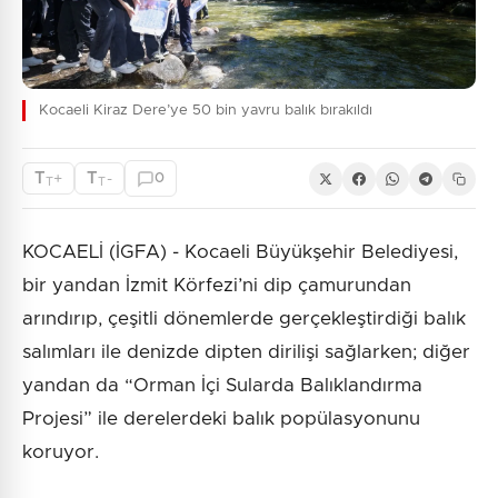
Kocaeli Kiraz Dere’ye 50 bin yavru balık bırakıldı
T
T
+
-
0
T
T
KOCAELİ (İGFA) - Kocaeli Büyükşehir Belediyesi,
bir yandan İzmit Körfezi’ni dip çamurundan
arındırıp, çeşitli dönemlerde gerçekleştirdiği balık
salımları ile denizde dipten dirilişi sağlarken; diğer
yandan da “Orman İçi Sularda Balıklandırma
Projesi” ile derelerdeki balık popülasyonunu
koruyor.