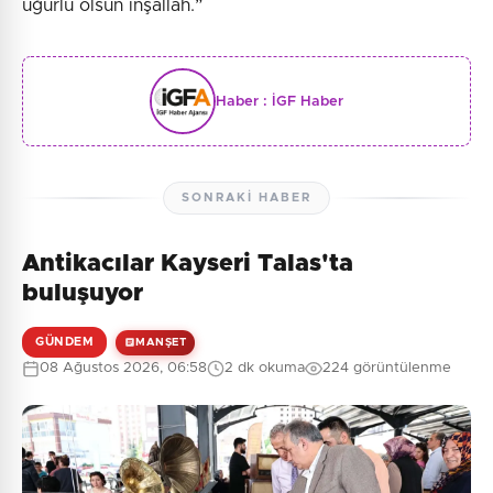
uğurlu olsun inşallah.”
Haber :
İGF Haber
SONRAKI HABER
Antikacılar Kayseri Talas'ta
buluşuyor
GÜNDEM
MANŞET
08 Ağustos 2026, 06:58
2 dk okuma
224 görüntülenme