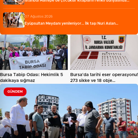
İstanbul Maltepe’de çocuklar kitapların renkli dünyasında…
07 Ağustos 2026
Eyüpsultan Meydanı yenileniyor... İlk taşı Nuri Aslan…
Bursa Tabip Odası: Hekimlik 5
Bursa'da tarihi eser operasyonu!
dakikaya sığmaz
273 sikke ve 18 obje…
GÜNDEM