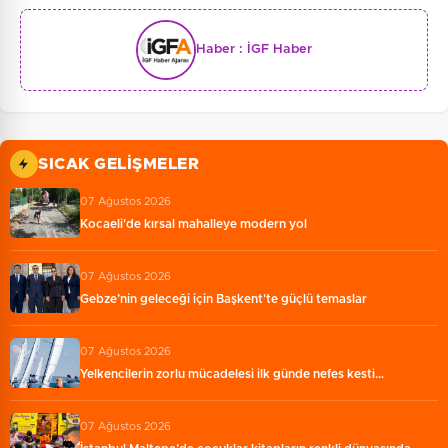
Haber :
İGF Haber
SICAK GELIŞMELER
07 Ağustos 2026
Kocaeli'de kırsal mahalleye modern yol
07 Ağustos 2026
Gebze’nin geleceği için Başkent'te güçlü temaslar
07 Ağustos 2026
Yelkencilerin zorlu mücadelesi ilk günde nefes kesti…
07 Ağustos 2026