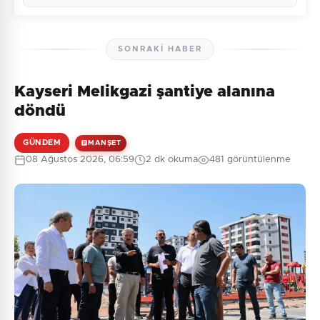
SONRAKI HABER
Kayseri Melikgazi şantiye alanına
Henüz yorum yapılmamış. İlk yorumu siz yapın!
döndü
GÜNDEM
MANŞET
08 Ağustos 2026, 06:59
2 dk okuma
481 görüntülenme
0
/2000
Güvenlik Sorusu:
7 + 8 = ?
Gönder