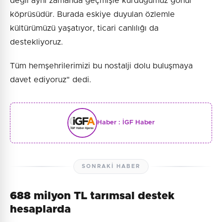
değil aynı zamanda geçmişle kurduğumuz gönül
köprüsüdür. Burada eskiye duyulan özlemle
kültürümüzü yaşatıyor, ticari canlılığı da
destekliyoruz.
Tüm hemşehrilerimizi bu nostalji dolu buluşmaya
davet ediyoruz" dedi.
Haber :
İGF Haber
SONRAKI HABER
688 milyon TL tarımsal destek
hesaplarda