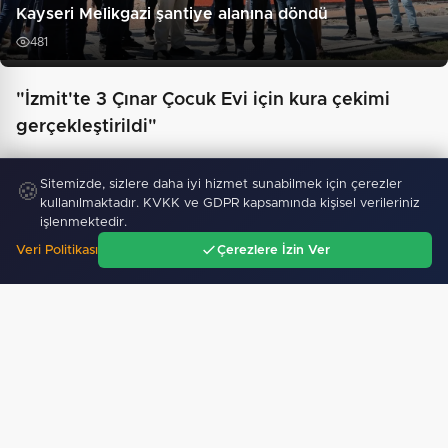
Kayseri Melikgazi şantiye alanına döndü
481
"İzmit'te 3 Çınar Çocuk Evi için kura çekimi
gerçekleştirildi"
Sitemizde, sizlere daha iyi hizmet sunabilmek için çerezler
🍪
kullanılmaktadır. KVKK ve GDPR kapsamında kişisel verileriniz
işlenmektedir.
Veri Politikası
Çerezlere İzin Ver
Ana Sayfa
Gündem
Ara
Menü
Keşan eski İlçe Millî Eğitim Müdürü vefatının yıl…