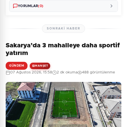
YORUMLAR
(0)
SONRAKI HABER
Sakarya’da 3 mahalleye daha sportif
Henüz yorum yapılmamış. İlk yorumu siz yapın!
yatırım
GÜNDEM
MANŞET
07 Ağustos 2026, 15:58
2 dk okuma
488 görüntülenme
0
/2000
Güvenlik Sorusu:
2 + 8 = ?
Gönder