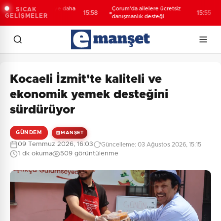
rya’da 3 mahalleye daha
Çorum'da ailelere ücretsiz
De
SICAK
15:58
15:55
GELİŞMELER
if yatırım
danışmanlık desteği
ul
Kocaeli İzmit'te kaliteli ve
ekonomik yemek desteğini
sürdürüyor
GÜNDEM
MANŞET
09 Temmuz 2026, 16:03
Güncelleme: 03 Ağustos 2026, 15:15
1 dk okuma
509 görüntülenme