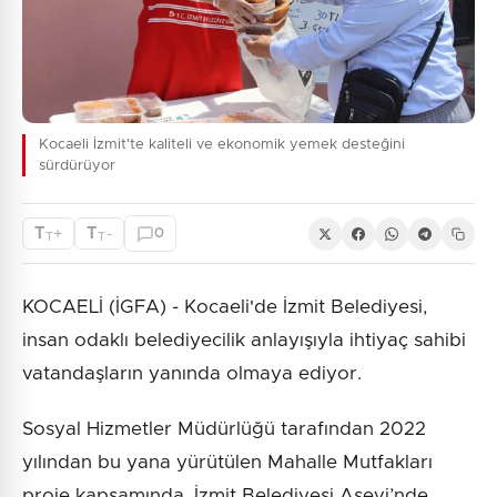
Kocaeli İzmit'te kaliteli ve ekonomik yemek desteğini
sürdürüyor
T
T
+
-
0
T
T
KOCAELİ (İGFA) - Kocaeli'de İzmit Belediyesi,
insan odaklı belediyecilik anlayışıyla ihtiyaç sahibi
vatandaşların yanında olmaya ediyor.
Sosyal Hizmetler Müdürlüğü tarafından 2022
yılından bu yana yürütülen Mahalle Mutfakları
proje kapsamında, İzmit Belediyesi Aşevi’nde