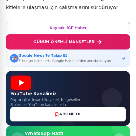
kitlelere ulaşması için çalışmalarını sürdürüyor.
Kaynak:
İGF Haber
GÜNÜN ÖNEMLI MANŞETLERI
Google News'te Takip Et
E-Manşet haberlerini Google Haberler'den anında okuyun
YouTube Kanalimiz
Roportajlar, insan hikayeleri, belgeseller...
Binlercesi YouTube kanalimizda.
ABONE OL
Whatsapp Hattı