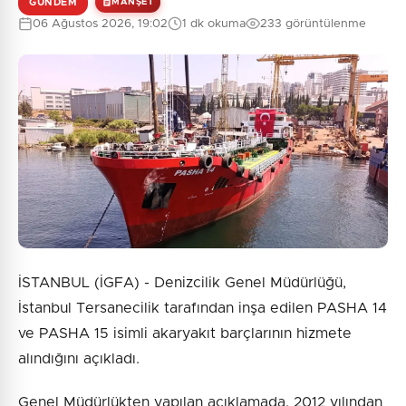
GÜNDEM
MANŞET
06 Ağustos 2026, 19:02
1 dk okuma
233 görüntülenme
İSTANBUL (İGFA) - Denizcilik Genel Müdürlüğü,
İstanbul Tersanecilik tarafından inşa edilen PASHA 14
ve PASHA 15 isimli akaryakıt barçlarının hizmete
alındığını açıkladı.
Genel Müdürlükten yapılan açıklamada, 2012 yılından