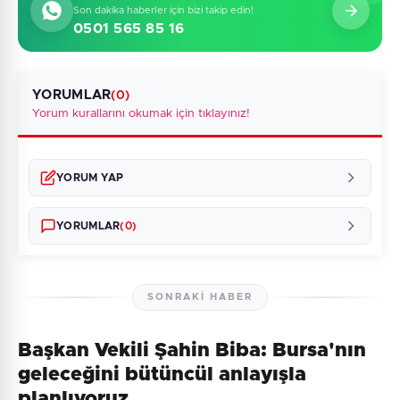
Son dakika haberler için bizi takip edin!
0501 565 85 16
YORUMLAR
(0)
Yorum kurallarını okumak için tıklayınız!
YORUM YAP
YORUMLAR
(0)
SONRAKI HABER
Başkan Vekili Şahin Biba: Bursa'nın
Henüz yorum yapılmamış. İlk yorumu siz yapın!
geleceğini bütüncül anlayışla
planlıyoruz