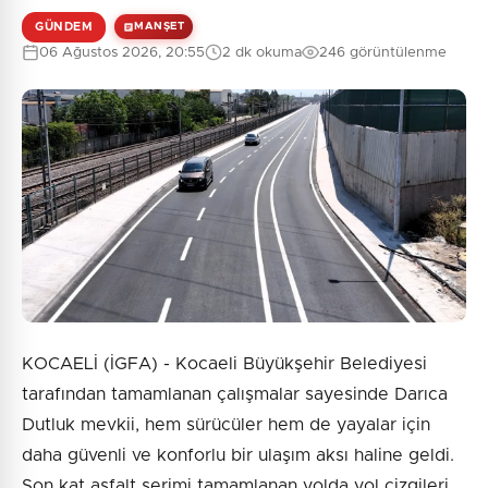
GÜNDEM
MANŞET
06 Ağustos 2026, 20:55
2 dk okuma
246 görüntülenme
KOCAELİ (İGFA) - Kocaeli Büyükşehir Belediyesi
tarafından tamamlanan çalışmalar sayesinde Darıca
Dutluk mevkii, hem sürücüler hem de yayalar için
daha güvenli ve konforlu bir ulaşım aksı haline geldi.
Son kat asfalt serimi tamamlanan yolda yol çizgileri