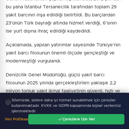
bu yana İstanbul Tersanecilik tarafından toplam 29
yakıt barcının inşa edildiği belirtildi. Bu barçlardan
23’ünün Türk bayrağı altında hizmet verdiği, 6’sının
ise yurt dışına ihraç edildiği kaydedildi.
Açıklamada, yapılan yatırımlar sayesinde Türkiye'nin
yakıt barcı filosunun önemli ölçüde gençleştiği ve
modernleştiği vurgulandı.
Denizcilik Genel Müdürlüğü, güçlü yakıt barcı
filosunun 2025 yılında gerçekleştirilen yaklaşık 2,2
milyon tonluk yakıt ikmal faaliyetinin güvenli, hızlı ve
kesintisiz şekilde yürütülmesine önemli katkı
Sitemizde, sizlere daha iyi hizmet sunabilmek için çerezler
🍪
kullanılmaktadır. KVKK ve GDPR kapsamında kişisel verileriniz
sağladığını, denizcilik sektörüne yönelik yatırımların
işlenmektedir.
desteklenmeye devam edeceği duyurdu.
Veri Politikası
Çerezlere İzin Ver
Ana Sayfa
Gündem
Ara
Menü