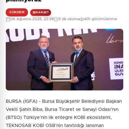
GÜNDEM
MANŞET
0
/2000
06 Ağustos 2026, 22:38
5 dk okuma
401 görüntülenme
Güvenlik Sorusu:
8 + 8 = ?
Gönder
BURSA (İGFA) - Bursa Büyükşehir Belediyesi Başkan
Vekili Şahin Biba, Bursa Ticaret ve Sanayi Odası’nın
(BTSO) Türkiye’nin ilk entegre KOBİ ekosistemi,
TEKNOSAB KOBİ OSB’nin tanıtıldığı lansman