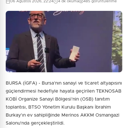
06 Ağustos 2026, 22:24
4 dk okuma
485 görüntülenme
BURSA (İGFA) - Bursa’nın sanayi ve ticaret altyapısını
güçlendirmesi hedefiyle hayata geçirilen TEKNOSAB
KOBİ Organize Sanayi Bölgesi’nin (OSB) tanıtım
toplantısı, BTSO Yönetim Kurulu Başkanı İbrahim
Burkay’ın ev sahipliğinde Merinos AKKM Osmangazi
Salonu'nda gerçekleştirildi.