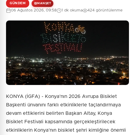
GÜNDEM
MANŞET
0
/2000
06 Ağustos 2026, 09:58
1 dk okuma
424 görüntülenme
Güvenlik Sorusu:
1 + 7 = ?
Gönder
KONYA (İGFA) - Konya’nın 2026 Avrupa Bisiklet
Başkenti ünvanını farklı etkinliklerle taçlandırmaya
devam ettiklerini belirten Başkan Altay, Konya
Bisiklet Festivali kapsamında gerçekleştirilecek
etkinliklerin Konya’nın bisiklet şehri kimliğine önemli