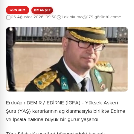
GÜNDEM
MANŞET
06 Ağustos 2026, 09:50
1 dk okuma
179 görüntülenme
Erdoğan DEMİR / EDİRNE (İGFA) - Yüksek Askeri
Şura (YAŞ) kararlarının açıklanmasıyla birlikte Edirne
ve İpsala halkına büyük bir gurur yaşandı.
Türk Silahlı Kuvvetleri bünyesindeki başarılı