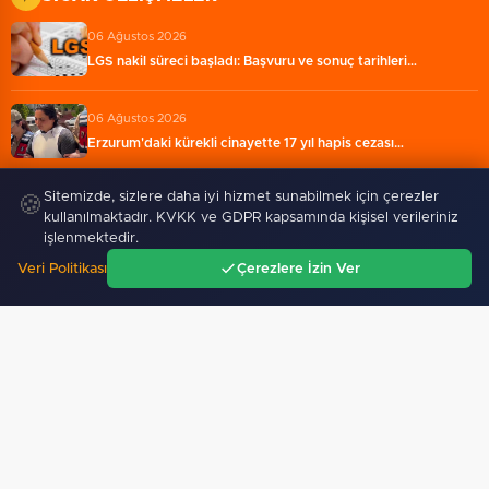
06 Ağustos 2026
LGS nakil süreci başladı: Başvuru ve sonuç tarihleri…
06 Ağustos 2026
Erzurum'daki kürekli cinayette 17 yıl hapis cezası…
Sitemizde, sizlere daha iyi hizmet sunabilmek için çerezler
🍪
06 Ağustos 2026
kullanılmaktadır. KVKK ve GDPR kapsamında kişisel verileriniz
Ziraat Türkiye Kupası'nda yeni sezon takvimi açıklandı…
işlenmektedir.
Veri Politikası
Çerezlere İzin Ver
06 Ağustos 2026
Ana Sayfa
Gündem
Ara
Menü
Sultanköy’ün gururu Ali Karakaş Tuğgeneral oldu
06 Ağustos 2026
CHP Bahçelievler'de yeni dönem