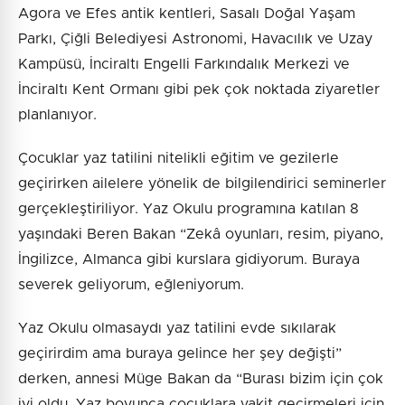
Agora ve Efes antik kentleri, Sasalı Doğal Yaşam
Parkı, Çiğli Belediyesi Astronomi, Havacılık ve Uzay
Kampüsü, İnciraltı Engelli Farkındalık Merkezi ve
İnciraltı Kent Ormanı gibi pek çok noktada ziyaretler
planlanıyor.
Çocuklar yaz tatilini nitelikli eğitim ve gezilerle
geçirirken ailelere yönelik de bilgilendirici seminerler
gerçekleştiriliyor. Yaz Okulu programına katılan 8
yaşındaki Beren Bakan “Zekâ oyunları, resim, piyano,
İngilizce, Almanca gibi kurslara gidiyorum. Buraya
severek geliyorum, eğleniyorum.
Yaz Okulu olmasaydı yaz tatilini evde sıkılarak
geçirirdim ama buraya gelince her şey değişti”
derken, annesi Müge Bakan da “Burası bizim için çok
iyi oldu. Yaz boyunca çocuklara vakit geçirmeleri için