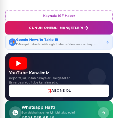
Kaynak:
İGF Haber
GÜNÜN ÖNEMLI MANŞETLERI
Google News'te Takip Et
E-Manşet haberlerini Google Haberler'den anında okuyun
YouTube Kanalimiz
Roportajlar, insan hikayeleri, belgeseller...
Binlercesi YouTube kanalimizda.
ABONE OL
Whatsapp Hattı
Son dakika haberler için bizi takip edin!