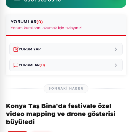
0501 565 85 16
YORUMLAR
(0)
Yorum kurallarını okumak için tıklayınız!
YORUM YAP
YORUMLAR
(0)
SONRAKI HABER
Konya Taş Bina'da festivale özel
Henüz yorum yapılmamış. İlk yorumu siz yapın!
video mapping ve drone gösterisi
büyüledi