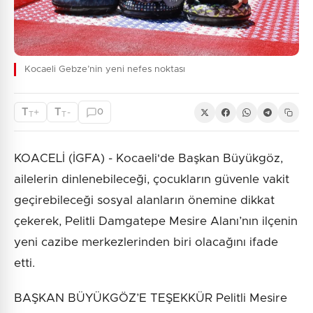
Kocaeli Gebze’nin yeni nefes noktası
T
T
+
-
0
T
T
KOACELİ (İGFA) - Kocaeli'de Başkan Büyükgöz,
ailelerin dinlenebileceği, çocukların güvenle vakit
geçirebileceği sosyal alanların önemine dikkat
çekerek, Pelitli Damgatepe Mesire Alanı’nın ilçenin
yeni cazibe merkezlerinden biri olacağını ifade
etti.
BAŞKAN BÜYÜKGÖZ’E TEŞEKKÜR Pelitli Mesire