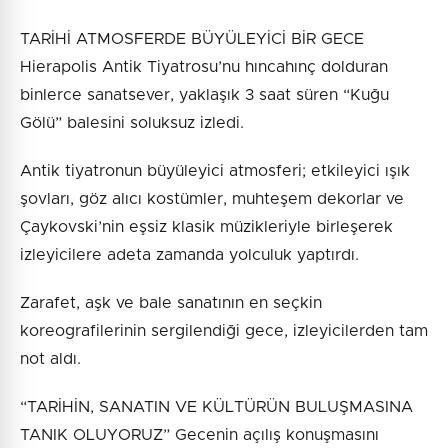
TARİHİ ATMOSFERDE BÜYÜLEYİCİ BİR GECE
Hierapolis Antik Tiyatrosu’nu hıncahınç dolduran
binlerce sanatsever, yaklaşık 3 saat süren “Kuğu
Gölü” balesini soluksuz izledi.
Antik tiyatronun büyüleyici atmosferi; etkileyici ışık
şovları, göz alıcı kostümler, muhteşem dekorlar ve
Çaykovski’nin eşsiz klasik müzikleriyle birleşerek
izleyicilere adeta zamanda yolculuk yaptırdı.
Zarafet, aşk ve bale sanatının en seçkin
koreografilerinin sergilendiği gece, izleyicilerden tam
not aldı.
“TARİHİN, SANATIN VE KÜLTÜRÜN BULUŞMASINA
TANIK OLUYORUZ” Gecenin açılış konuşmasını