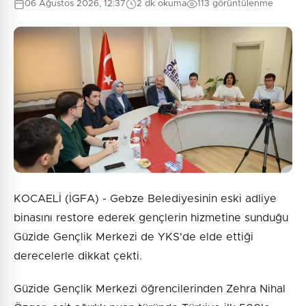
06 Ağustos 2026, 12:37
2 dk okuma
113 görüntülenme
0
/2000
Güvenlik Sorusu:
3 + 1 = ?
Gönder
KOCAELİ (İGFA) - Gebze Belediyesinin eski adliye
binasını restore ederek gençlerin hizmetine sunduğu
Güzide Gençlik Merkezi de YKS'de elde ettiği
derecelerle dikkat çekti.
Güzide Gençlik Merkezi öğrencilerinden Zehra Nihal