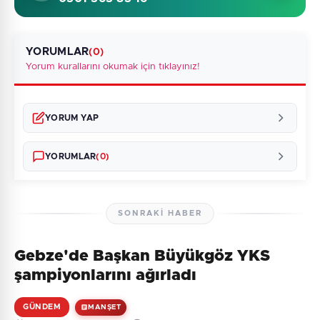
YORUMLAR
(0)
Yorum kurallarını okumak için tıklayınız!
YORUM YAP
YORUMLAR
(0)
SONRAKI HABER
Gebze'de Başkan Büyükgöz YKS
Henüz yorum yapılmamış. İlk yorumu siz yapın!
şampiyonlarını ağırladı
GÜNDEM
MANŞET