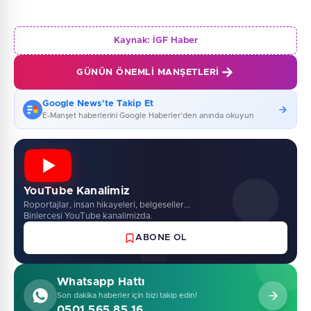
Kaynak:
İGF Haber
GÜNÜN ÖNEMLI MANŞETLERI
Google News'te Takip Et
E-Manşet haberlerini Google Haberler'den anında okuyun
YouTube Kanalimiz
Roportajlar, insan hikayeleri, belgeseller...
Binlercesi YouTube kanalimizda.
ABONE OL
Whatsapp Hattı
Son dakika haberler için bizi takip edin!
0501 565 85 16