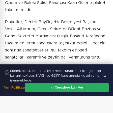
Opera ve Balesi Solist Sanatçısı Kaan Güler’e plaket
takdim edildi.
Plaketler; Denizli Büyükşehir Belediyesi Başkan
Vekili Ali Marım, Genel Sekreter Bülent Bozbaş ve
Genel Sekreter Yardımcısı Özgür Başkurt tarafından
takdim edilerek sanatçılara teşekkür edildi. Gecenin
sonunda sanatseverler, gül takdim ettikleri
sanatçıları, karanfil ve zeytin dalı yağmuruna tuttu.
Sitemizde, sizlere daha iyi hizmet sunabilmek için çerezler
🍪
kullanılmaktadır. KVKK ve GDPR kapsamında kişisel verileriniz
Haber :
İGF Haber
işlenmektedir.
Veri Politikası
Çerezlere İzin Ver
Ana Sayfa
Gündem
Ara
Menü
SICAK GELIŞMELER