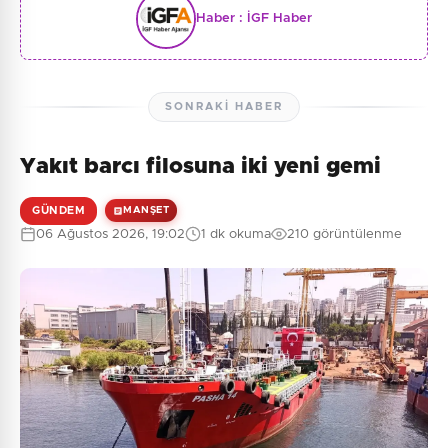
Haber :
İGF Haber
SONRAKI HABER
Yakıt barcı filosuna iki yeni gemi
GÜNDEM
MANŞET
06 Ağustos 2026, 19:02
1 dk okuma
210 görüntülenme