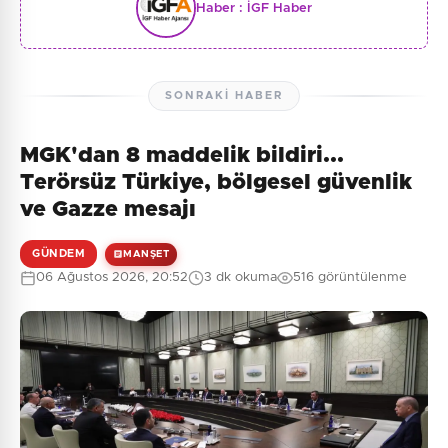
Haber :
İGF Haber
SONRAKI HABER
MGK'dan 8 maddelik bildiri...
Terörsüz Türkiye, bölgesel güvenlik
ve Gazze mesajı
GÜNDEM
MANŞET
06 Ağustos 2026, 20:52
3 dk okuma
516 görüntülenme