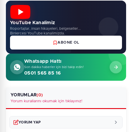
YouTube Kanalimiz
Roportajlar, insan hikayeleri, belgeseller...
Binlercesi YouTube kanalimizda.
ABONE OL
Whatsapp Hattı
Son dakika haberler için bizi takip edin!
0501 565 85 16
YORUMLAR
(0)
Yorum kurallarını okumak için tıklayınız!
YORUM YAP