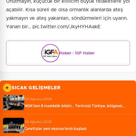
Unutmayın, küçücük bir kıvılcım büyük felaketlere yol
açabilir. Kısa süreli de olsa ormanlık alanlarda ateş
yakmayın ve ateş yakanları, söndürmeleri için uyarın.
Yanan bir… pic.twitter.com/JkyHYHAakE
Haber :
İGF Haber
SICAK GELIŞMELER
06 Ağustos 2026
MGK'dan 8 maddelik bildiri... Terörsüz Türkiye, bölgesel…
06 Ağustos 2026
Carettalar yeni sezona hırslı başladı