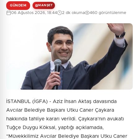
GÜNDEM
MANŞET
06 Ağustos 2026, 18:44
2 dk okuma
460 görüntülenme
İSTANBUL (İGFA) - Aziz İhsan Aktaş davasında
Avcılar Belediye Başkanı Utku Caner Çaykara
hakkında tahliye kararı verildi. Çaykara’nın avukatı
Tuğçe Duygu Köksal, yaptığı açıklamada,
“Müvekkilimiz Avcılar Belediye Başkanı Utku Caner