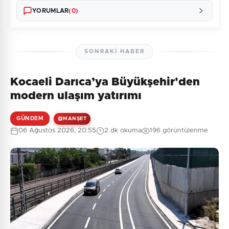
YORUMLAR
(0)
SONRAKI HABER
Kocaeli Darıca’ya Büyükşehir'den
Henüz yorum yapılmamış. İlk yorumu siz yapın!
modern ulaşım yatırımı
GÜNDEM
MANŞET
06 Ağustos 2026, 20:55
2 dk okuma
196 görüntülenme
0
/2000
Güvenlik Sorusu:
4 + 6 = ?
Gönder