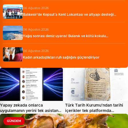
06 Ağustos 2026
Balıkesir'de Kepsut’a Kent Lokantası ve altyapı desteği…
06 Ağustos 2026
Yağış sonrası deniz uyarısı! Bulanık ve kötü kokulu…
06 Ağustos 2026
Kadın arkadaşlıkları ruh sağlığını güçlendiriyor
Yapay zekada onlarca
Türk Tarih Kurumu’ndan tarihi
uygulamanın yerini tek asistan…
içerikler tek platformda…
GÜNDEM