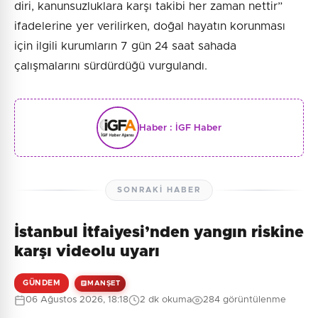
diri, kanunsuzluklara karşı takibi her zaman nettir”
ifadelerine yer verilirken, doğal hayatın korunması
için ilgili kurumların 7 gün 24 saat sahada
çalışmalarını sürdürdüğü vurgulandı.
Haber :
İGF Haber
SONRAKI HABER
İstanbul İtfaiyesi’nden yangın riskine
karşı videolu uyarı
GÜNDEM
MANŞET
06 Ağustos 2026, 18:18
2 dk okuma
284 görüntülenme