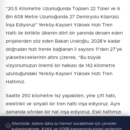
“20,5 Kilometre Uzunluğunda Toplam 22 Tünel ve 6
Bin 608 Metre Uzunluğunda 27 Demiryolu Köprüsü
İnşa Ediyoruz” Yerköy-Kayseri Yüksek Hızlı Tren
Hattı ile birlikte ülkenin dört bir yanında devam eden
projelerden söz eden Bakan Uraloğlu, 2028’e kadar
doğrudan hızlı trenle bağlanan il sayısını 11’den 27’ye
yükselteceklerinin altını çizerek, “Bu büyük
vizyonumuzun önemli bir halkası da 142 kilometre
uzunluğundaki Yerköy-Kayseri Yüksek Hızlı Tren
Hattımız.
Saatte 250 kilometre hız yapabilen, yine çift hatlı,
elektrikli ve sinyalli bir tren hattı inşa ediyoruz. Aynı
zamanda sıfırdan bir hat inşa ediyoruz. Eski hattımızı
da koruyarak. Hattımız üzerinde Yerköy, Şefaatli,
Sitemizde, sizlere daha iyi hizmet sunabilmek için çerezler
🍪
Yenifakılı, Himmetdede ve Kayseri olmak üzere 5
kullanılmaktadır. KVKK ve GDPR kapsamında kişisel verileriniz