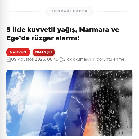
SONRAKI HABER
5 ilde kuvvetli yağış, Marmara ve
Henüz yorum yapılmamış. İlk yorumu siz yapın!
Ege’de rüzgar alarmı!
GÜNDEM
MANŞET
09 Ağustos 2026, 08:45
2 dk okuma
111 görüntülenme
0
/2000
Güvenlik Sorusu:
1 + 9 = ?
Gönder