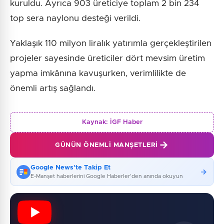
kuruldu. Ayrıca 903 üreticiye toplam 2 bin 234
top sera naylonu desteği verildi.
Yaklaşık 110 milyon liralık yatırımla gerçekleştirilen
projeler sayesinde üreticiler dört mevsim üretim
yapma imkânına kavuşurken, verimlilikte de
önemli artış sağlandı.
Kaynak:
İGF Haber
GÜNÜN ÖNEMLI MANŞETLERI
Google News'te Takip Et
E-Manşet haberlerini Google Haberler'den anında okuyun