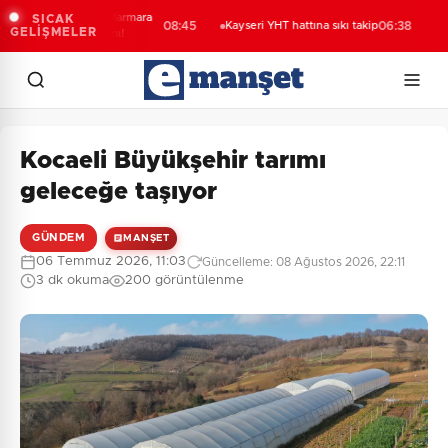
e kuvvetli yağış, Marmara
Bak
SICAK
08:45
Kayseri YHT hattına sıkı takip
06:38
GELİŞMELER
e’de rüzgar alarmı!
Çol
Kocaeli Büyükşehir tarımı
geleceğe taşıyor
GÜNDEM
MANŞET
06 Temmuz 2026, 11:03
Güncelleme: 08 Ağustos 2026, 22:11
3 dk okuma
200 görüntülenme