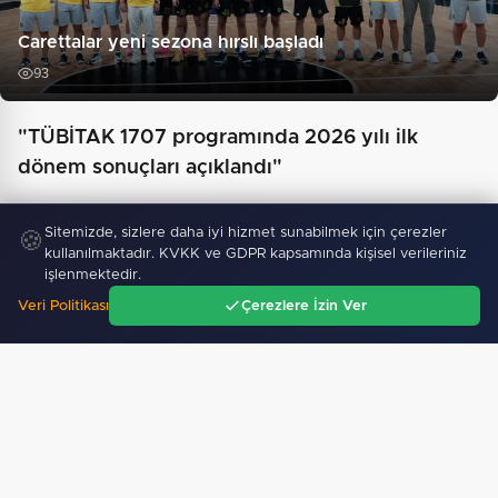
Carettalar yeni sezona hırslı başladı
93
"TÜBİTAK 1707 programında 2026 yılı ilk
dönem sonuçları açıklandı"
Sitemizde, sizlere daha iyi hizmet sunabilmek için çerezler
🍪
kullanılmaktadır. KVKK ve GDPR kapsamında kişisel verileriniz
işlenmektedir.
Veri Politikası
Çerezlere İzin Ver
Ana Sayfa
Gündem
Ara
Menü
Samsun’da Alaçam'a yeni yaşam alanı kazandırıldı