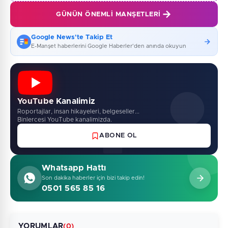
GÜNÜN ÖNEMLI MANŞETLERI
Google News'te Takip Et
E-Manşet haberlerini Google Haberler'den anında okuyun
YouTube Kanalimiz
Roportajlar, insan hikayeleri, belgeseller...
Binlercesi YouTube kanalimizda.
ABONE OL
Whatsapp Hattı
Son dakika haberler için bizi takip edin!
0501 565 85 16
YORUMLAR
(0)