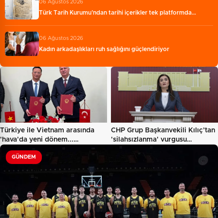
06 Ağustos 2026
Türk Tarih Kurumu’ndan tarihi içerikler tek platformda…
06 Ağustos 2026
Kadın arkadaşlıkları ruh sağlığını güçlendiriyor
Türkiye ile Vietnam arasında
CHP Grup Başkanvekili Kılıç’tan
'hava'da yeni dönem...…
'silahsızlanma' vurgusu…
GÜNDEM