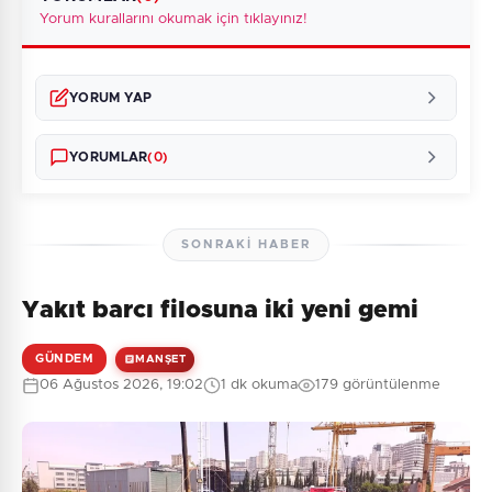
Yorum kurallarını okumak için tıklayınız!
YORUM YAP
YORUMLAR
(0)
SONRAKI HABER
Yakıt barcı filosuna iki yeni gemi
Henüz yorum yapılmamış. İlk yorumu siz yapın!
GÜNDEM
MANŞET
06 Ağustos 2026, 19:02
1 dk okuma
179 görüntülenme
0
/2000
Güvenlik Sorusu:
6 + 1 = ?