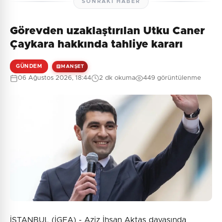
SONRAKI HABER
Görevden uzaklaştırılan Utku Caner
Çaykara hakkında tahliye kararı
GÜNDEM
MANŞET
06 Ağustos 2026, 18:44
2 dk okuma
449 görüntülenme
İSTANBUL (İGFA) - Aziz İhsan Aktaş davasında