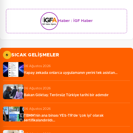
Haber :
İGF Haber
SICAK GELIŞMELER
06 Ağustos 2026
Yapay zekada onlarca uygulamanın yerini tek asistan…
06 Ağustos 2026
Bakan Göktaş: Terörsüz Türkiye tarihi bir adımdır
06 Ağustos 2026
TBMM'nin ana binası YES-TR'de 'çok iyi' olarak
sertifikalandırıldı…