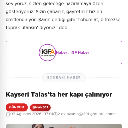
seviyoruz, sizleri geleceğe hazırlamaya özen
gösteriyoruz. Sizin çabanız, gayretiniz bizleri
ümitlendiriyor. Şairin dediği gibi ‘Tohum at, bitmezse
toprak utansın’ diyoruz” dedi.
Haber :
İGF Haber
SONRAKI HABER
Kayseri Talas'ta her kapı çalınıyor
GÜNDEM
MANŞET
07 Ağustos 2026, 07:01
2 dk okuma
391 görüntülenme