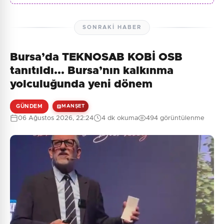
SONRAKI HABER
Bursa’da TEKNOSAB KOBİ OSB
tanıtıldı... Bursa’nın kalkınma
yolculuğunda yeni dönem
GÜNDEM
MANŞET
06 Ağustos 2026, 22:24
4 dk okuma
494 görüntülenme