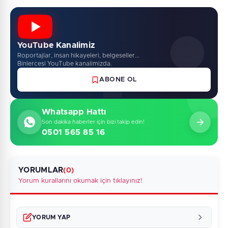
YouTube Kanalimiz
Roportajlar, insan hikayeleri, belgeseller...
Binlercesi YouTube kanalimizda.
ABONE OL
Whatsapp Hattı
Son dakika haberler için bizi takip edin!
0501 565 85 16
YORUMLAR
(0)
Yorum kurallarını okumak için tıklayınız!
YORUM YAP