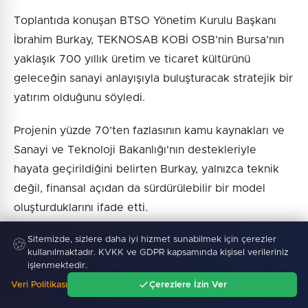
Toplantıda konuşan BTSO Yönetim Kurulu Başkanı
İbrahim Burkay, TEKNOSAB KOBİ OSB’nin Bursa’nın
yaklaşık 700 yıllık üretim ve ticaret kültürünü
geleceğin sanayi anlayışıyla buluşturacak stratejik bir
yatırım olduğunu söyledi.
Projenin yüzde 70’ten fazlasının kamu kaynakları ve
Sanayi ve Teknoloji Bakanlığı'nın destekleriyle
hayata geçirildiğini belirten Burkay, yalnızca teknik
değil, finansal açıdan da sürdürülebilir bir model
oluşturduklarını ifade etti.
Burkay, Uludağ’da kurulan Bursa Business School’un
Sitemizde, sizlere daha iyi hizmet sunabilmek için çerezler
🍪
kullanılmaktadır. KVKK ve GDPR kapsamında kişisel verileriniz
ardından yapay zekâ ve dijital dönüşüm odaklı yeni
işlenmektedir.
bir eğitim ve inovasyon merkezi oluşturmayı
Veri Politikası
Çerezlere İzin Ver
hedeflediklerini belirterek, “Bu projeler sadece
Ana Sayfa
Gündem
Ara
Menü