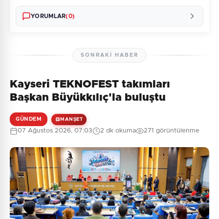
YORUMLAR
(0)
SONRAKI HABER
Kayseri TEKNOFEST takımları
Henüz yorum yapılmamış. İlk yorumu siz yapın!
Başkan Büyükkılıç'la buluştu
GÜNDEM
MANŞET
07 Ağustos 2026, 07:03
2 dk okuma
271 görüntülenme
0
/2000
Güvenlik Sorusu:
7 + 1 = ?
Gönder