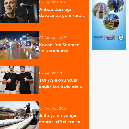
07 Ağustos 2026
Ahbap Derneği
davasında yeni karar:
Yönetim için
görevlendirme…
07 Ağustos 2026
Kocaeli'de Seymen
ve Karamürsel
tünellerine konfor…
07 Ağustos 2026
TOFAŞ'lı oyuncular
sağlık kontrolünden
geçti
07 Ağustos 2026
Antalya'da yangın
sonrası çiftçilere sera
naylonu…