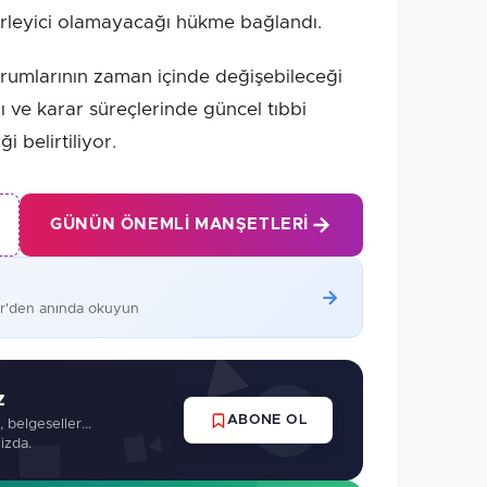
lirleyici olamayacağı hükme bağlandı.
urumlarının zaman içinde değişebileceği
 ve karar süreçlerinde güncel tıbbi
 belirtiliyor.
GÜNÜN ÖNEMLI MANŞETLERI
er'den anında okuyun
z
ABONE OL
 belgeseller...
izda.