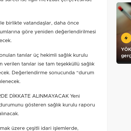
e birlikte vatandaşlar, daha önce
urumlarına göre yeniden değerlendirilmesi
lecek.
YÖKD
nulan tanılar üç hekimli sağlık kurulu
gerç
 verilen tanılar ise tam teşekküllü sağlık
enecek. Değerlendirme sonucunda “durum
nlenecek.
RDE DİKKATE ALINMAYACAK Yeni
 durumunu gösteren sağlık kurulu raporu
lınacak.
lmak üzere çeşitli idari işlemlerde,