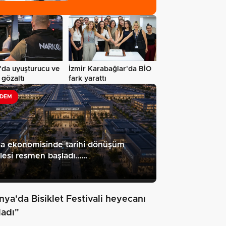
'da uyuşturucu ve
İzmir Karabağlar'da BİO
 gözaltı
fark yarattı
DEM
sa ekonomisinde tarihi dönüşüm
esi resmen başladı...…
nya'da Bisiklet Festivali heyecanı
ladı"