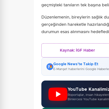
geçmişteki tanıların tek başına be
Düzenlemenin, bireylerin sağlık d
gerçeğinden hareketle hazırlandığı
durumun esas alınmasını hedeflediği
Kaynak:
İGF Haber
Google News'te Takip Et
E-Manşet haberlerini Google Haberl
YouTube Kanalimi
Roportajlar, insan hikayeleri,
Binlercesi YouTube kanalim