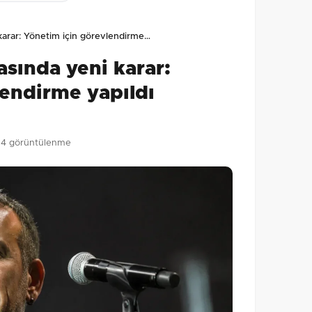
lmamış. İlk yorumu siz yapın!
arar: Yönetim için görevlendirme…
0
/2000
sında yeni karar:
Gönder
lendirme yapıldı
54 görüntülenme