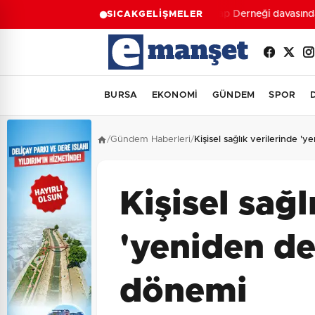
Ahbap Derneği davasında ye
SICAK
GELİŞMELER
BURSA
EKONOMİ
GÜNDEM
SPOR
/
Gündem Haberleri
/
Kişisel sağlık verilerinde 
Kişisel sağl
'yeniden d
dönemi