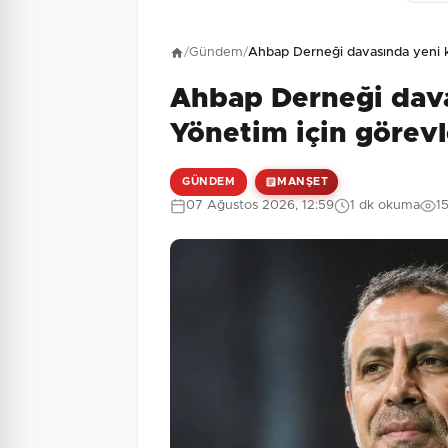
Henüz yorum yapı
/
Gündem
/
Ahbap Derneği davasında yeni k
Ahbap Derneği dava
2 + 7 = ?
Güvenlik Sorusu:
Yönetim için görev
GÜNDEM
MANŞET
07 Ağustos 2026, 12:59
1 dk okuma
1