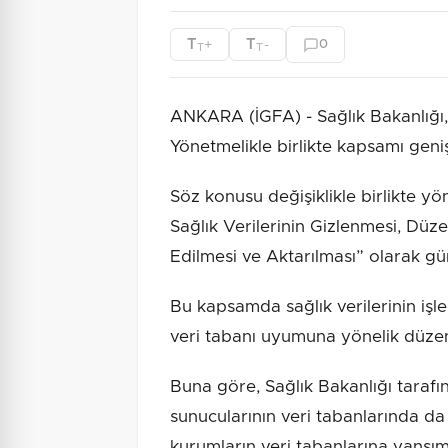
T
T
+
-
0
T
T
ANKARA (İGFA) - Sağlık Bakanlığı, 
Yönetmelikle birlikte kapsamı genişl
Söz konusu değişiklikle birlikte yöne
Sağlık Verilerinin Gizlenmesi, Düze
Edilmesi ve Aktarılması” olarak gü
Bu kapsamda sağlık verilerinin işl
veri tabanı uyumuna yönelik düzen
Buna göre, Sağlık Bakanlığı tarafın
sunucularının veri tabanlarında d
kurumların veri tabanlarına yansım