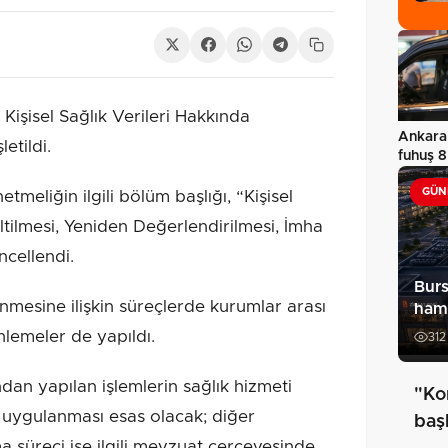
Kişisel Sağlık Verileri Hakkında
Ankara
etildi.
fuhuş 8
GÜN
tmeliğin ilgili bölüm başlığı, “Kişisel
ltilmesi, Yeniden Değerlendirilmesi, İmha
ncellendi.
Bur
enmesine ilişkin süreçlerde kurumlar arası
haml
lemeler de yapıldı.
312
dan yapılan işlemlerin sağlık hizmeti
"Ko
a uygulanması esas olacak; diğer
baş
a süreci ise ilgili mevzuat çerçevesinde