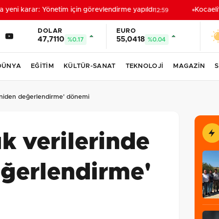
ni karar: Yönetim için görevlendirme yapıldı
Kocaeli'd
12:59
DOLAR
EURO
47,7110
55,0418
%0.17
%0.04
DÜNYA
EĞİTİM
KÜLTÜR-SANAT
TEKNOLOJİ
MAGAZİN
S
'yeniden değerlendirme' dönemi
ık verilerinde
eğerlendirme'