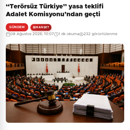
“Terörsüz Türkiye” yasa teklifi
Henüz yorum yapılmamış. İlk yorumu siz yapın!
Adalet Komisyonu’ndan geçti
GÜNDEM
MANŞET
08 Ağustos 2026, 10:07
1 dk okuma
232 görüntülenme
0
/2000
Güvenlik Sorusu:
6 + 3 = ?
Gönder