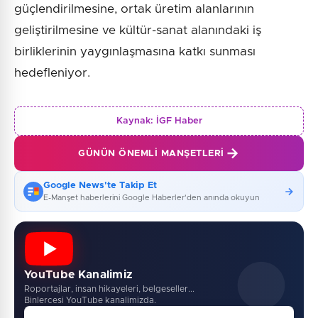
güçlendirilmesine, ortak üretim alanlarının
geliştirilmesine ve kültür-sanat alanındaki iş
birliklerinin yaygınlaşmasına katkı sunması
hedefleniyor.
Kaynak:
İGF Haber
GÜNÜN ÖNEMLI MANŞETLERI
Google News'te Takip Et
E-Manşet haberlerini Google Haberler'den anında okuyun
YouTube Kanalimiz
Roportajlar, insan hikayeleri, belgeseller...
Binlercesi YouTube kanalimizda.