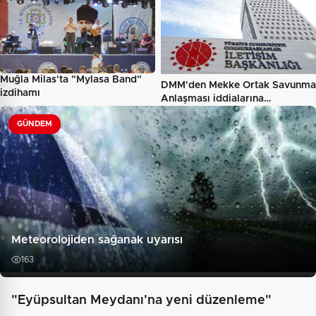
Muğla Milas'ta "Mylasa Band"
DMM'den Mekke Ortak Savunma
izdihamı
Anlaşması iddialarına…
GÜNDEM
Meteorolojiden sağanak uyarısı
163
"Eyüpsultan Meydanı'na yeni düzenleme"