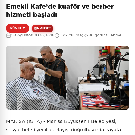
Emekli Kafe’de kuaför ve berber
hizmeti başladı
GÜNDEM
MANŞET
08 Ağustos 2026, 16:18
3 dk okuma
286 görüntülenme
MANİSA (İGFA) - Manisa Büyükşehir Belediyesi,
sosyal belediyecilik anlayışı doğrultusunda hayata