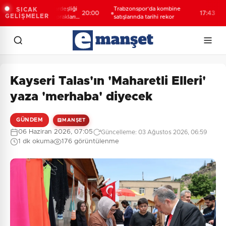
yıllık Türk-Kürt kardeşliği
Trabzonspor’da kombine
Es
SICAK
20:00
17:43
GELİŞMELER
logan değil, bu toprakların
satışlarında tarihi rekor
aç
ğidir”
Kayseri Talas'ın 'Maharetli Elleri'
yaza 'merhaba' diyecek
GÜNDEM
MANŞET
06 Haziran 2026, 07:05
Güncelleme: 03 Ağustos 2026, 06:59
1 dk okuma
176 görüntülenme