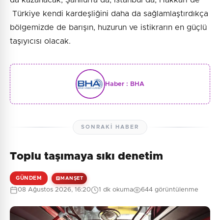
da kazanacak, Şanlıurfa da, İstanbul da, Hakkari de
Türkiye kendi kardeşliğini daha da sağlamlaştırdıkça
bölgemizde de barışın, huzurun ve istikrarın en güçlü
taşıyıcısı olacak.
Haber :
BHA
SONRAKI HABER
Toplu taşımaya sıkı denetim
GÜNDEM
MANŞET
08 Ağustos 2026, 16:20
1 dk okuma
644 görüntülenme