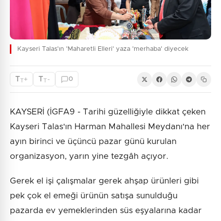
Kayseri Talas'ın 'Maharetli Elleri' yaza 'merhaba' diyecek
T
T
+
-
0
T
T
KAYSERİ (İGFA9 - Tarihi güzelliğiyle dikkat çeken
Kayseri Talas'ın Harman Mahallesi Meydanı'na her
ayın birinci ve üçüncü pazar günü kurulan
organizasyon, yarın yine tezgâh açıyor.
Gerek el işi çalışmalar gerek ahşap ürünleri gibi
pek çok el emeği ürünün satışa sunulduğu
pazarda ev yemeklerinden süs eşyalarına kadar