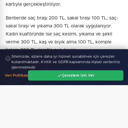
kartıyla gerçekleştiriliyor.
Berberde saç tıraşı 200 TL, sakal tıraşı 100 TL, saç-
sakal tıraşı ve yıkama 300 TL olarak uygulanıyor.
Kadın kuaföründe ise saç kesimi, yıkama ve şekil
verme 300 TL, kaş ve bıyık alma 100 TL, komple
bakım 200 TL ücretle sunuluyor.
Sitemizde, sizlere daha iyi hizmet sunabilmek için çerezler
🍪
kullanılmaktadır. KVKK ve GDPR kapsamında kişisel verileriniz
işlenmektedir.
Haber :
İGF Haber
Veri Politikası
Çerezlere İzin Ver
Ana Sayfa
Gündem
Ara
Menü
SICAK GELIŞMELER
08 Ağustos 2026
Toplu taşımaya sıkı denetim