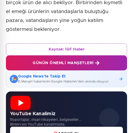
birçok ürün de alıcı bekliyor. Birbirinden kıymetli
el emeği ürünlerin vatandaşlarla buluştuğu
pazara, vatandaşların yine yoğun katılım
göstermesi bekleniyor.
Kaynak:
İGF Haber
GÜNÜN ÖNEMLI MANŞETLERI
Google News'te Takip Et
E-Manşet haberlerini Google Haberler'den anında okuyun
YouTube Kanalimiz
Roportajlar, insan hikayeleri, belgeseller...
Binlercesi YouTube kanalimizda.