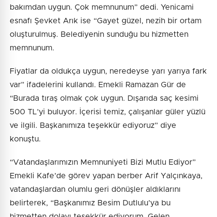
bakımdan uygun. Çok memnunum” dedi. Yenicami
esnafı Şevket Arık ise “Gayet güzel, nezih bir ortam
oluşturulmuş. Belediyenin sunduğu bu hizmetten
memnunum.
Fiyatlar da oldukça uygun, neredeyse yarı yarıya fark
var” ifadelerini kullandı. Emekli Ramazan Gür de
“Burada tıraş olmak çok uygun. Dışarıda saç kesimi
500 TL’yi buluyor. İçerisi temiz, çalışanlar güler yüzlü
ve ilgili. Başkanımıza teşekkür ediyoruz” diye
konuştu.
“Vatandaşlarımızın Memnuniyeti Bizi Mutlu Ediyor”
Emekli Kafe’de görev yapan berber Arif Yalçınkaya,
vatandaşlardan olumlu geri dönüşler aldıklarını
belirterek, “Başkanımız Besim Dutlulu’ya bu
hizmetten dolayı teşekkür ediyorum. Gelen