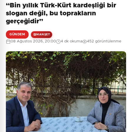
“Bin yıllık Türk-Kürt kardeşliği bir
Henüz yorum yapılmamış. İlk yorumu siz yapın!
slogan değil, bu toprakların
gerçeğidir”
GÜNDEM
MANŞET
0
/2000
08 Ağustos 2026, 20:00
4 dk okuma
452 görüntülenme
Güvenlik Sorusu:
6 + 10 = ?
Gönder