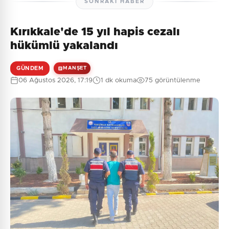
SONRAKI HABER
Kırıkkale'de 15 yıl hapis cezalı
hükümlü yakalandı
GÜNDEM
MANŞET
06 Ağustos 2026, 17:19
1 dk okuma
75 görüntülenme