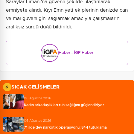
Saraylar Limanı’na güvenli şekilde ulaştırılarak
emniyete alındı. Kıyı Emniyeti ekiplerinin denizde can
ve mal güvenliğini sağlamak amacıyla çalışmalarını
aralıksız sürdürdüğü bildirildi.
Haber :
İGF Haber
SICAK GELIŞMELER
06 Ağustos 2026
Kadın arkadaşlıkları ruh sağlığını güçlendiriyor
06 Ağustos 2026
71 ilde dev narkotik operasyonu: 844 tutuklama