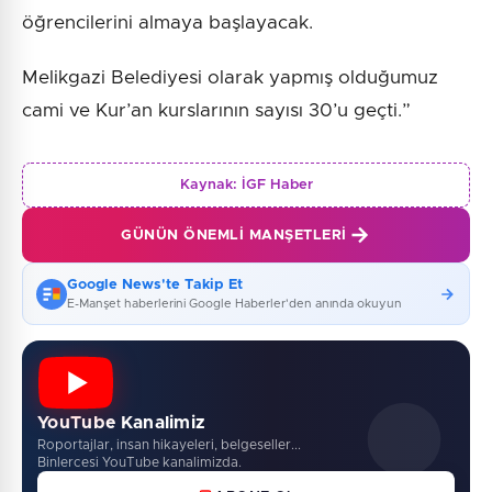
öğrencilerini almaya başlayacak.
Melikgazi Belediyesi olarak yapmış olduğumuz
cami ve Kur’an kurslarının sayısı 30’u geçti.”
Kaynak:
İGF Haber
GÜNÜN ÖNEMLI MANŞETLERI
Google News'te Takip Et
E-Manşet haberlerini Google Haberler'den anında okuyun
YouTube Kanalimiz
Roportajlar, insan hikayeleri, belgeseller...
Binlercesi YouTube kanalimizda.