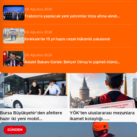
06 Ağustos 2026
Trabzon'a yapılacak yeni yatırımlar imza altına alındı…
06 Ağustos 2026
Kırıkkale'de 15 yıl hapis cezalı hükümlü yakalandı
06 Ağustos 2026
Adalet Bakanı Gürlek: Behçet Oktay'ın şüpheli ölümü…
Bursa Büyükşehir'den afetlere
YÖK'ten uluslararası mezunlara
hazır iki yeni mobil…
ikamet kolaylığı...…
GÜNDEM