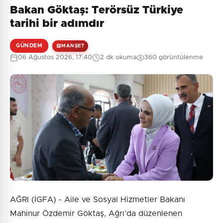
Bakan Göktaş: Terörsüz Türkiye
Henüz yorum yapılmamış. İlk yorumu siz yapın!
tarihi bir adımdır
GÜNDEM
MANŞET
06 Ağustos 2026, 17:40
2 dk okuma
360 görüntülenme
0
/2000
Güvenlik Sorusu:
2 + 3 = ?
Gönder
AĞRI (İGFA) - Aile ve Sosyal Hizmetler Bakanı
Mahinur Özdemir Göktaş, Ağrı’da düzenlenen