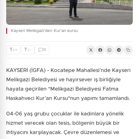
Kayseri Melikgazi'den Kur'an kursu
T
T
+
-
0
T
T
KAYSERİ (İGFA) - Kocatepe Mahallesi’nde Kayseri
Melikgazi Belediyesi ve hayırsever iş birliğiyle
hayata geçirilen "Melikgazi Belediyesi Fatma
Haskahveci Kur’an Kursu"nun yapımı tamamlandı.
04-06 yaş grubu çocuklar ile kadınlara yönelik
hizmet verecek olan tesis, bölgenin büyük bir
ihtiyacını karşılayacak. Çevre düzenlemesi ve