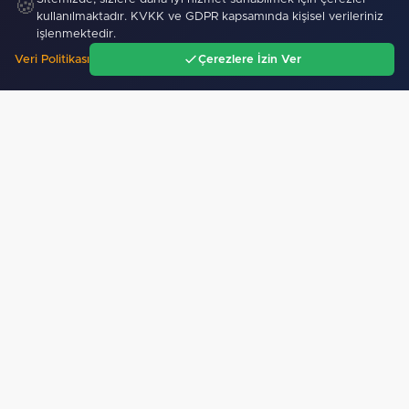
🍪
kullanılmaktadır. KVKK ve GDPR kapsamında kişisel verileriniz
işlenmektedir.
Veri Politikası
Çerezlere İzin Ver
Ana Sayfa
Gündem
Ara
Menü
Sitemizdeki dış bağlantılar referans amaçlıdır, dış
bağlantıların içeriklerinden kuruluşumuz sorumlu
değildir.
Künye Bilgileri
Yayın İlkeleri
Haber İhbar