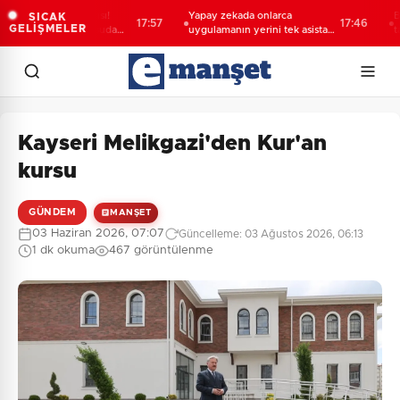
ası deniz uyarısı!
Yapay zekada onlarca
Bakan G
SICAK
17:57
17:46
GELİŞMELER
e kötü kokulu suda
uygulamanın yerini tek asistan
tarihi b
n
alabilir
Kayseri Melikgazi'den Kur'an
kursu
GÜNDEM
MANŞET
03 Haziran 2026, 07:07
Güncelleme: 03 Ağustos 2026, 06:13
1 dk okuma
467 görüntülenme