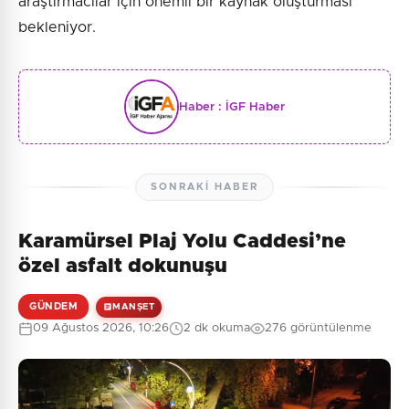
araştırmacılar için önemli bir kaynak oluşturması
bekleniyor.
Haber :
İGF Haber
SONRAKI HABER
Karamürsel Plaj Yolu Caddesi’ne
özel asfalt dokunuşu
GÜNDEM
MANŞET
09 Ağustos 2026, 10:26
2 dk okuma
276 görüntülenme