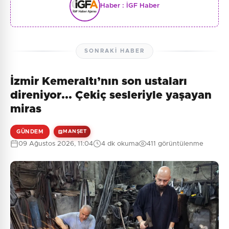
Haber :
İGF Haber
SONRAKI HABER
İzmir Kemeraltı’nın son ustaları
direniyor... Çekiç sesleriyle yaşayan
miras
GÜNDEM
MANŞET
09 Ağustos 2026, 11:04
4 dk okuma
411 görüntülenme