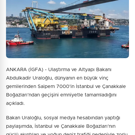
1 + 6 = ?
Gönder
ANKARA (İGFA) - Ulaştırma ve Altyapı Bakanı
Abdulkadir Uraloğlu, dünyanın en büyük vinç
gemilerinden Saipem 7000’in İstanbul ve Çanakkale
Boğazları’ndan geçişini emniyetle tamamladığını
açıkladı.
Bakan Uraloğlu, sosyal medya hesabından yaptığı
paylaşımda, İstanbul ve Çanakkale Boğazları’nın
güçlü akıntıları ve yoğun deniz trafiği nedeniyle zorlu