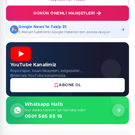
GÜNÜN ÖNEMLI MANŞETLERI
Google News'te Takip Et
E-Manşet haberlerini Google Haberler'den anında okuyun
YouTube Kanalimiz
Roportajlar, insan hikayeleri, belgeseller...
Binlercesi YouTube kanalimizda.
ABONE OL
Whatsapp Hattı
Son dakika haberler için bizi takip edin!
0501 565 85 16