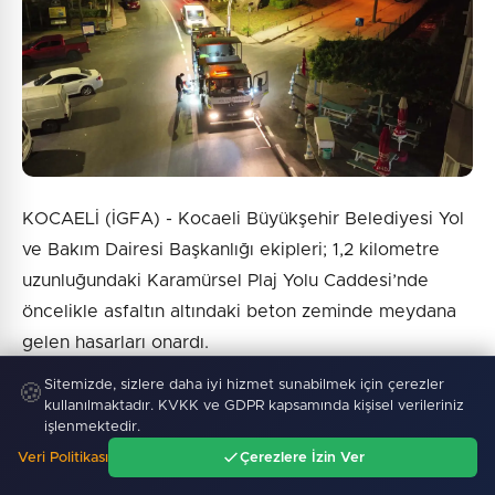
KOCAELİ (İGFA) - Kocaeli Büyükşehir Belediyesi Yol
ve Bakım Dairesi Başkanlığı ekipleri; 1,2 kilometre
uzunluğundaki Karamürsel Plaj Yolu Caddesi’nde
öncelikle asfaltın altındaki beton zeminde meydana
gelen hasarları onardı.
Sitemizde, sizlere daha iyi hizmet sunabilmek için çerezler
🍪
Sağlamlaştırılan altyapının ardından caddeye bin 700
kullanılmaktadır. KVKK ve GDPR kapsamında kişisel verileriniz
ton özel aşınma asfaltı serildi. Yol yüzeyine
işlenmektedir.
uygulanan özel asfalt tabakası, araçların oluşturduğu
Veri Politikası
Çerezlere İzin Ver
Ana Sayfa
Gündem
Ara
Menü
titreşimi en aza indirerek yol tutuşunu ve sürüş