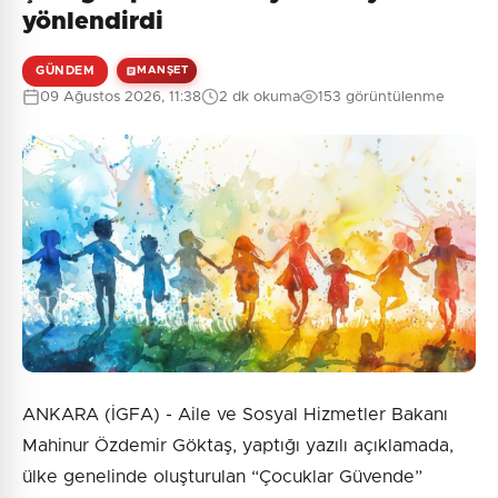
yönlendirdi
GÜNDEM
MANŞET
09 Ağustos 2026, 11:38
2 dk okuma
153 görüntülenme
ANKARA (İGFA) - Aile ve Sosyal Hizmetler Bakanı
Mahinur Özdemir Göktaş, yaptığı yazılı açıklamada,
ülke genelinde oluşturulan “Çocuklar Güvende”