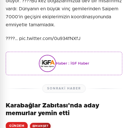
oluyor. ????Bu kez boğazlarımızda dev bir misafirimiz
vardı: Dünyanın en büyük vinç gemilerinden Saipem
7000’in geçişini ekiplerimizin koordinasyonunda
emniyetle tamamladık.
????️… pic.twitter.com/0u934fNXfJ
Haber :
İGF Haber
SONRAKI HABER
Karabağlar Zabıtası'nda aday
memurlar yemin etti
GÜNDEM
MANŞET