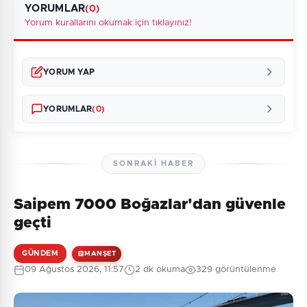
YORUMLAR
(0)
Yorum kurallarını okumak için tıklayınız!
YORUM YAP
YORUMLAR
(0)
SONRAKI HABER
Saipem 7000 Boğazlar'dan güvenle
Henüz yorum yapılmamış. İlk yorumu siz yapın!
geçti
GÜNDEM
MANŞET
09 Ağustos 2026, 11:57
2 dk okuma
329 görüntülenme
0
/2000
Güvenlik Sorusu: