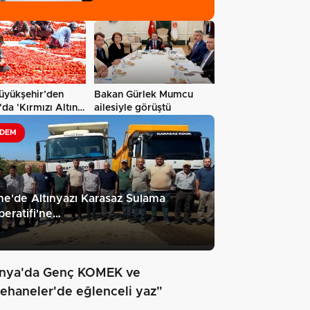
üyükşehir’den
Bakan Gürlek Mumcu
'da 'Kırmızı Altın'
ailesiyle görüştü
i…
DEM
ne'de Altınyazı Karasaz Sulama
eratifi'ne…
nya'da Genç KOMEK ve
gehaneler'de eğlenceli yaz"