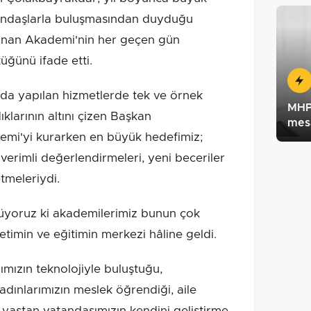
tandaşlarla buluşmasından duyduğu
sinan Akademi'nin her geçen gün
üğünü ifade etti.
da yapılan hizmetlerde tek ve örnek
MHP'
klarının altını çizen Başkan
mesa
mi'yi kurarken en büyük hedefimiz;
verimli değerlendirmeleri, yeni beceriler
tmeleriydi.
üyoruz ki akademilerimiz bunun çok
etimin ve eğitimin merkezi hâline geldi.
mızın teknolojiyle buluştuğu,
kadınlarımızın meslek öğrendiği, aile
yaştan vatandaşımızın kendini geliştirme