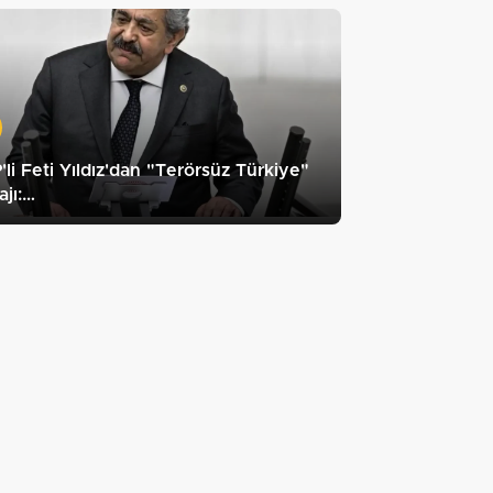
li Feti Yıldız'dan "Terörsüz Türkiye"
jı:…