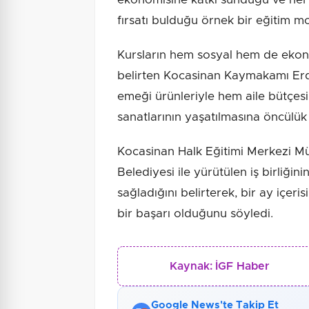
fırsatı bulduğu örnek bir eğitim m
Kursların hem sosyal hem de ekon
belirten Kocasinan Kaymakamı Erd
emeği ürünleriyle hem aile bütçesi
sanatlarının yaşatılmasına öncülük 
Kocasinan Halk Eğitimi Merkezi M
Belediyesi ile yürütülen iş birliğini
sağladığını belirterek, bir ay içer
bir başarı olduğunu söyledi.
Kaynak:
İGF Haber
Google News'te Takip Et