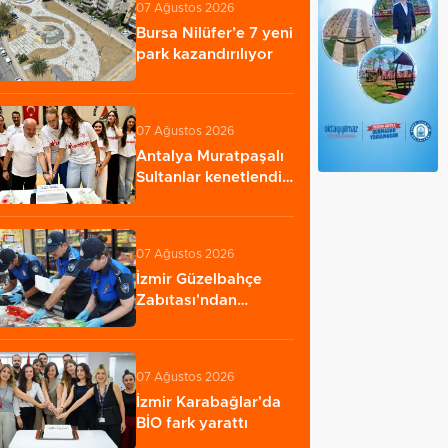
07 Ağustos 2026
Bursa Nilüfer’e 7 yeni
park kazandırılıyor
07 Ağustos 2026
Antalya Muratpaşalı
Sultanlar kenetlendi,
gözler yeni…
07 Ağustos 2026
İzmir Güzelbahçe
Zabıtası'ndan
kapsamlı gıda
denetimi…
07 Ağustos 2026
İzmir Karabağlar'da
BİO fark yarattı