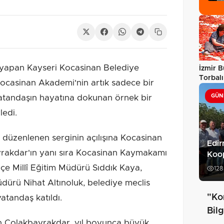
ı yapan Kayseri Kocasinan Belediye
İzmir B
Torbalı
casinan Akademi'nin artık sadece bir
mesais
GÜN
vatandaşın hayatına dokunan örnek bir
ledi.
 düzenlenen serginin açılışına Kocasinan
Edir
rakdar'ın yanı sıra Kocasinan Kaymakamı
Koop
çe Millî Eğitim Müdürü Sıddık Kaya,
128
dürü Nihat Altınoluk, belediye meclis
"Ko
vatandaş katıldı.
Bil
an Çolakbayrakdar, yıl boyunca büyük