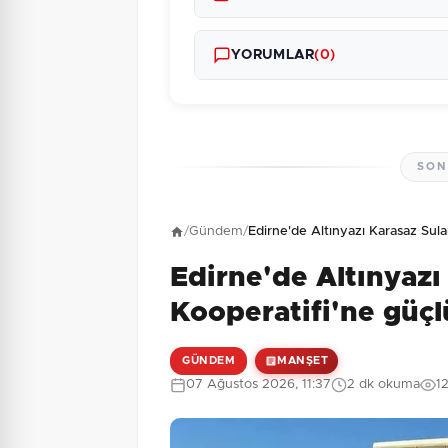
YORUMLAR
(0)
SON
Henüz yorum yapı
/
Gündem
/
Edirne'de Altınyazı Karasaz Sul
Edirne'de Altınyaz
10 + 8 = ?
Güvenlik Sorusu:
Kooperatifi'ne güçl
GÜNDEM
MANŞET
07 Ağustos 2026, 11:37
2 dk okuma
1