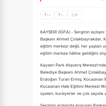
T
T
+
-
0
T
T
KAYSERİ (İGFA) - Serginin açılışın
Başkanı Ahmet Çolakbayrakdar, Ko
eğitim merkezi değil, her yaştan 
eğitim markası hâline geldiğini söy
Kayseri Park Alışveriş Merkezi'nde
Belediye Başkanı Ahmet Çolakbay
Erdoğan Turan Ermiş, Kocasinan İl
Kocasinan Halk Eğitimi Merkezi Mü
üyeleri, kursiyerler ve çok sayıda 
Serginin açılışında konuşan Başk