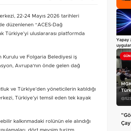
rkezi, 22-24 Mayıs 2026 tarihleri
tinde düzenlenen “ACES-Dağ
ak Türkiye’yi uluslararası platformda
Yapay 
uygulam
asista
Kurulu ve Folgaria Belediyesi iş
GÜN
izasyon, Avrupa'nın önde gelen dağ
MGK'
tluk ve Türkiye’den yöneticilerin katıldığı
Türk
ezi, Türkiye’yi temsil eden tek kayak
52
"Gö
bilir kalkınmadaki rolünün ele alındığı
Çay
uygulamaları, dört mevsim turizm