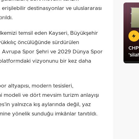
, erişilebilir destinasyonlar ve uluslararası
rıldı.
kemizi temsil eden Kayseri, Büyükşehir
ükkılıç öncülüğünde sürdürülen
CHP 
24 Avrupa Spor Şehri ve 2029 Dünya Spor
'sil
ı platformdaki vizyonunu bir kez daha
 altyapısı, modern tesisleri,
mi modeli ve dört mevsim turizm anlayışı
es’in yalnızca kış aylarında değil, yaz
ne yönelik sunduğu imkânlar tanıtıldı.