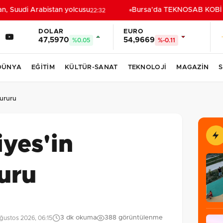
Suudi Arabistan yolcusu
Bursa’da TEKNOSAB KOBİ OSB 
22:32
DOLAR
EURO
47,5970
54,9669
%0.05
%-0.11
DÜNYA
EĞİTİM
KÜLTÜR-SANAT
TEKNOLOJİ
MAGAZİN
S
gururu
iyes'in
uru
3 dk okuma
388 görüntülenme
ğustos 2026, 06:15