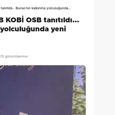
lmamış. İlk yorumu siz yapın!
ıtıldı... Bursa’nın kalkınma yolculuğunda…
0
/2000
KOBİ OSB tanıtıldı...
Gönder
 yolculuğunda yeni
415 görüntülenme