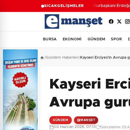
Cumhurbaşkanı Erdoğan, 
SICAK
GELİŞMELER
BURSA
EKONOMİ
GÜNDEM
SPOR
/
Gündem Haberleri
/
Kayseri Erciyes'in Avrupa 
Kayseri Erc
Avrupa gur
GÜNDEM
MANŞET
03 Haziran 2026, 07:13
Güncelleme: 03 A