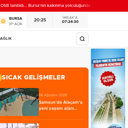
tanıtıldı... Bursa’nın kalkınma yolculuğunda yeni dönem
22:24
İMSAK'A
BURSA
20:25
07:24:28
31° AÇIK
AĞLIK
SICAK GELIŞMELER
06 Ağustos 2026
Samsun’da Alaçam'a
yeni yaşam alanı
kazandırıldı