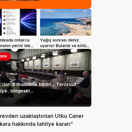
zekada onlarca
Yağış sonrası deniz
anın yerini tek
uyarısı! Bulanık ve kötü
n…
kokulu…
DEM
dan 8 maddelik bildiri... Terörsüz
iye, bölgesel…
5
revden uzaklaştırılan Utku Caner
kara hakkında tahliye kararı"