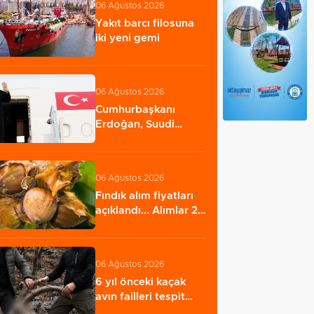
06 Ağustos 2026
Yakıt barcı filosuna
iki yeni gemi
06 Ağustos 2026
Cumhurbaşkanı
Erdoğan, Suudi
Arabistan yolcusu
06 Ağustos 2026
Fındık alım fiyatları
açıklandı... Alımlar 24
Ağustos'ta…
06 Ağustos 2026
6 yıl önceki kaçak
avın failleri tespit
edildi! 5…