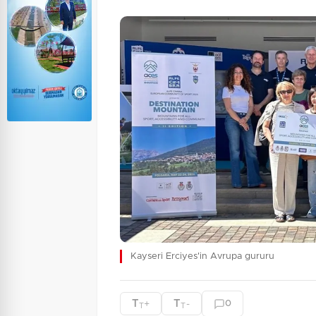
Kayseri Erciyes'in Avrupa gururu
T
T
+
-
0
T
T