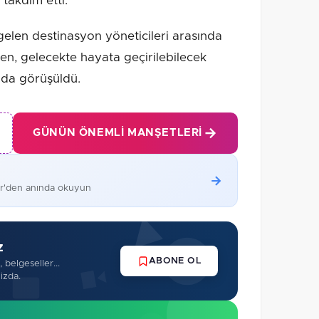
 takdim etti.
 gelen destinasyon yöneticileri arasında
ken, gelecekte hayata geçirilebilecek
rı da görüşüldü.
GÜNÜN ÖNEMLI MANŞETLERI
er'den anında okuyun
z
ABONE OL
 belgeseller...
izda.