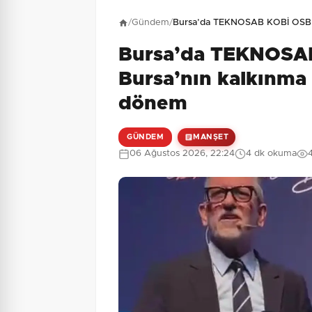
Henüz yorum yapı
/
Gündem
/
Bursa’da TEKNOSAB KOBİ OSB tan
Bursa’da TEKNOSAB 
2 + 2 = ?
Güvenlik Sorusu:
Bursa’nın kalkınma
dönem
GÜNDEM
MANŞET
06 Ağustos 2026, 22:24
4 dk okuma