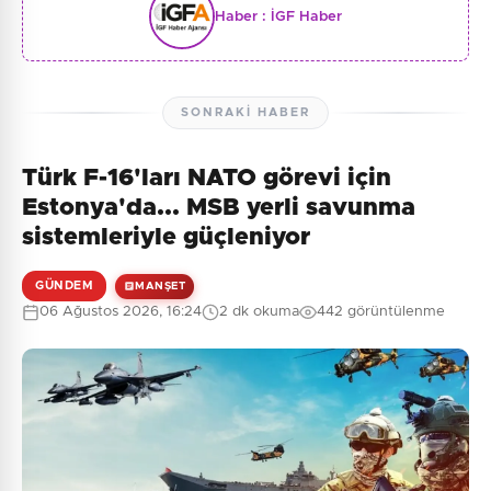
Haber :
İGF Haber
SONRAKI HABER
Türk F-16'ları NATO görevi için
Estonya'da... MSB yerli savunma
sistemleriyle güçleniyor
GÜNDEM
MANŞET
06 Ağustos 2026, 16:24
2 dk okuma
442 görüntülenme