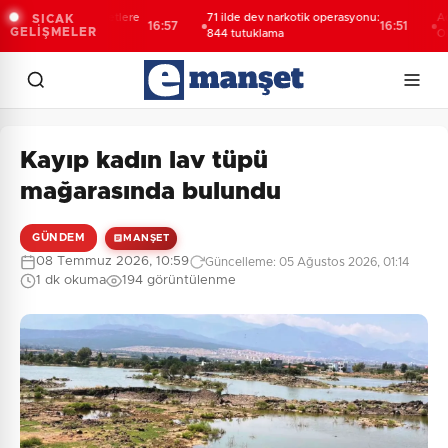
kşehir'den afetlere
71 ilde dev narkotik operasyonu:
Adalet B
SICAK
16:57
16:51
GELİŞMELER
eni mobil araç
844 tutuklama
Oktay'ın
yeniden 
incelen
Kayıp kadın lav tüpü
mağarasında bulundu
GÜNDEM
MANŞET
08 Temmuz 2026, 10:59
Güncelleme: 05 Ağustos 2026, 01:14
1 dk okuma
194 görüntülenme