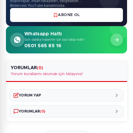
Roportajlar, insan hikayeleri, belgeseller...
Binlercesi YouTube kanalimizda.
ABONE OL
Whatsapp Hattı
Son dakika haberler için bizi takip edin!
0501 565 85 16
YORUMLAR
(0)
Yorum kurallarını okumak için tıklayınız!
YORUM YAP
YORUMLAR
(0)