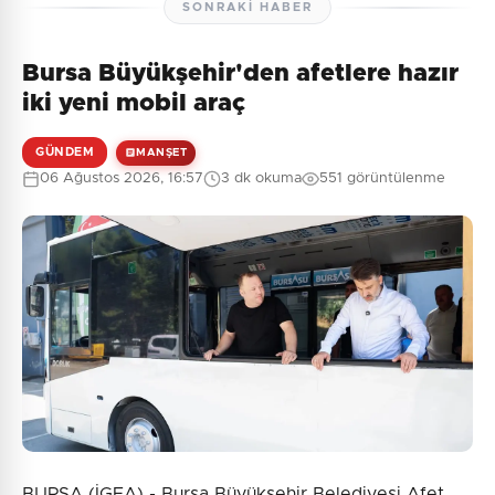
SONRAKI HABER
Bursa Büyükşehir'den afetlere hazır
Henüz yorum yapılmamış. İlk yorumu siz yapın!
iki yeni mobil araç
GÜNDEM
MANŞET
06 Ağustos 2026, 16:57
3 dk okuma
551 görüntülenme
0
/2000
Güvenlik Sorusu:
5 + 2 = ?
Gönder
BURSA (İGFA) - Bursa Büyükşehir Belediyesi Afet