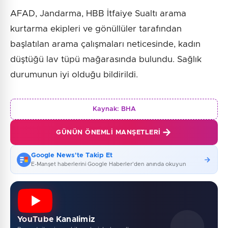
AFAD, Jandarma, HBB İtfaiye Sualtı arama
kurtarma ekipleri ve gönüllüler tarafından
başlatılan arama çalışmaları neticesinde, kadın
düştüğü lav tüpü mağarasında bulundu. Sağlık
durumunun iyi olduğu bildirildi.
Kaynak:
BHA
GÜNÜN ÖNEMLI MANŞETLERI
Google News'te Takip Et
E-Manşet haberlerini Google Haberler'den anında okuyun
YouTube Kanalimiz