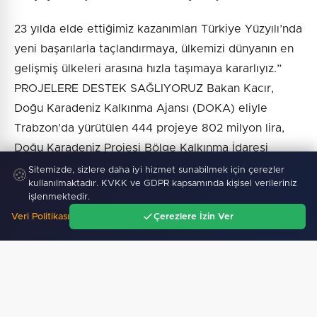
23 yılda elde ettiğimiz kazanımları Türkiye Yüzyılı’nda
yeni başarılarla taçlandırmaya, ülkemizi dünyanın en
gelişmiş ülkeleri arasına hızla taşımaya kararlıyız.”
PROJELERE DESTEK SAĞLIYORUZ Bakan Kacır,
Doğu Karadeniz Kalkınma Ajansı (DOKA) eliyle
Trabzon’da yürütülen 444 projeye 802 milyon lira,
Doğu Karadeniz Projesi Bölge Kalkınma İdaresi
(DOKAP) aracılılığıyla ise 114 projeye 2 milyar lira
Sitemizde, sizlere daha iyi hizmet sunabilmek için çerezler
🍪
kullanılmaktadır. KVKK ve GDPR kapsamında kişisel verileriniz
destek sağlandığını belirterek, “Trabzon’un sahip
işlenmektedir.
olduğu birikimi katma değer üreten yatırımlarla
Veri Politikası
Çerezlere İzin Ver
büyütmeye, şehrimizi yeni nesil üretim ve
Ana Sayfa
Gündem
Ara
Menü
girişimciliğin güçlü merkezlerinden biri haline
getirmeye yönelik hep birlikte yoğun bir gayret
içerisindeyiz” diye konuştu.