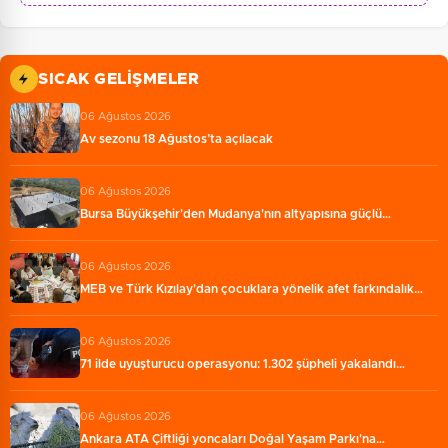
SICAK GELIŞMELER
06 Ağustos 2026
Av sezonu 18 Ağustos’ta açılacak
06 Ağustos 2026
Bursa Büyükşehir'den Mudanya'nın altyapısına güçlü…
06 Ağustos 2026
MEB ve Türk Kızılay'dan çocuklara yönelik afet farkındalık…
06 Ağustos 2026
71 ilde uyuşturucu operasyonu: 1.302 şüpheli yakalandı…
06 Ağustos 2026
Ankara ATA Çiftliği yoncaları Doğal Yaşam Parkı'na…