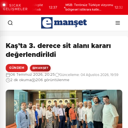
ze'de Başkan Büyükgöz
MSB: Terörsüz Türkiye vizyonu
M
SICAK
12:37
12:32
GELİŞMELER
 şampiyonlarını ağırladı
bölgesel istikrara katkı
ç
sağlayacak
f
Kaş’ta 3. derece sit alanı kararı
değerlendirildi
GÜNDEM
MANŞET
06 Temmuz 2026, 20:25
Güncelleme: 04 Ağustos 2026, 19:59
2 dk okuma
206 görüntülenme