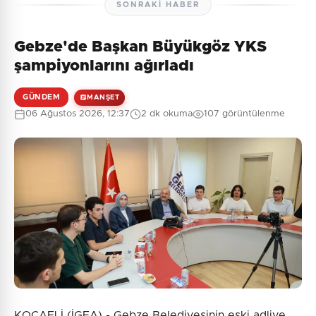
SONRAKI HABER
Gebze'de Başkan Büyükgöz YKS
Henüz yorum yapılmamış. İlk yorumu siz yapın!
şampiyonlarını ağırladı
GÜNDEM
MANŞET
06 Ağustos 2026, 12:37
2 dk okuma
107 görüntülenme
0
/2000
Güvenlik Sorusu:
1 + 10 = ?
Gönder
KOCAELİ (İGFA) - Gebze Belediyesinin eski adliye