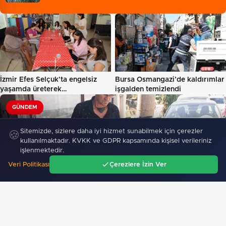
İzmir Efes Selçuk'ta engelsiz
Bursa Osmangazi’de kaldırımlar
yaşamda üreterek
işgalden temizlendi
güçleniyorlar…
GÜNDEM
Sitemizde, sizlere daha iyi hizmet sunabilmek için çerezler
🍪
kullanılmaktadır. KVKK ve GDPR kapsamında kişisel verileriniz
işlenmektedir.
Veri Politikası
Çerezlere İzin Ver
Ana Sayfa
Gündem
Ara
Menü
Edirne Keşan'da Önkal Kılavuz'dan anlamlı çalışma
68