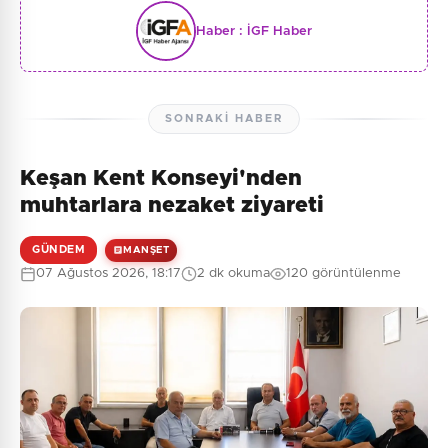
Haber :
İGF Haber
SONRAKI HABER
Keşan Kent Konseyi'nden
muhtarlara nezaket ziyareti
GÜNDEM
MANŞET
07 Ağustos 2026, 18:17
2 dk okuma
120 görüntülenme