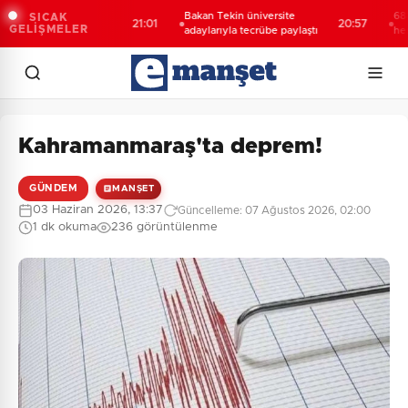
öğrencilerden
Bakan Tekin üniversite
688 milyon
SICAK
21:01
20:57
GELİŞMELER
et
adaylarıyla tecrübe paylaştı
hesaplard
Kahramanmaraş'ta deprem!
GÜNDEM
MANŞET
03 Haziran 2026, 13:37
Güncelleme: 07 Ağustos 2026, 02:00
1 dk okuma
236 görüntülenme