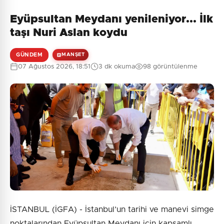
Eyüpsultan Meydanı yenileniyor... İlk
taşı Nuri Aslan koydu
GÜNDEM
MANŞET
07 Ağustos 2026, 18:51
3 dk okuma
98 görüntülenme
İSTANBUL (İGFA) - İstanbul’un tarihi ve manevi simge
noktalarından Eyüpsultan Meydanı için kapsamlı