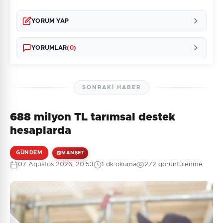
YORUM YAP
YORUMLAR
(0)
SONRAKI HABER
688 milyon TL tarımsal destek
Henüz yorum yapılmamış. İlk yorumu siz yapın!
hesaplarda
GÜNDEM
MANŞET
07 Ağustos 2026, 20:53
1 dk okuma
272 görüntülenme
0
/2000
Güvenlik Sorusu:
7 + 5 = ?