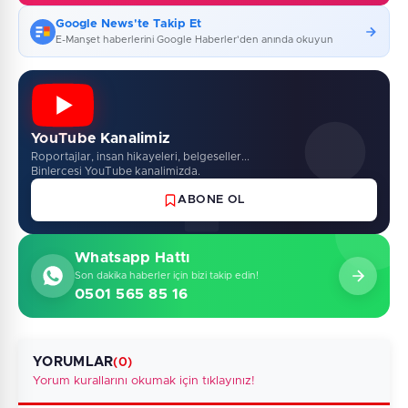
Google News'te Takip Et
E-Manşet haberlerini Google Haberler'den anında okuyun
YouTube Kanalimiz
Roportajlar, insan hikayeleri, belgeseller...
Binlercesi YouTube kanalimizda.
ABONE OL
Whatsapp Hattı
Son dakika haberler için bizi takip edin!
0501 565 85 16
YORUMLAR
(0)
Yorum kurallarını okumak için tıklayınız!