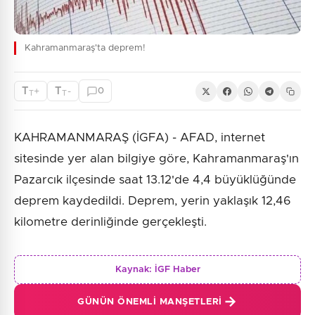
Kahramanmaraş'ta deprem!
T
T
+
-
0
T
T
KAHRAMANMARAŞ (İGFA) - AFAD, internet
sitesinde yer alan bilgiye göre, Kahramanmaraş'ın
Pazarcık ilçesinde saat 13.12'de 4,4 büyüklüğünde
deprem kaydedildi. Deprem, yerin yaklaşık 12,46
kilometre derinliğinde gerçekleşti.
Kaynak:
İGF Haber
GÜNÜN ÖNEMLI MANŞETLERI