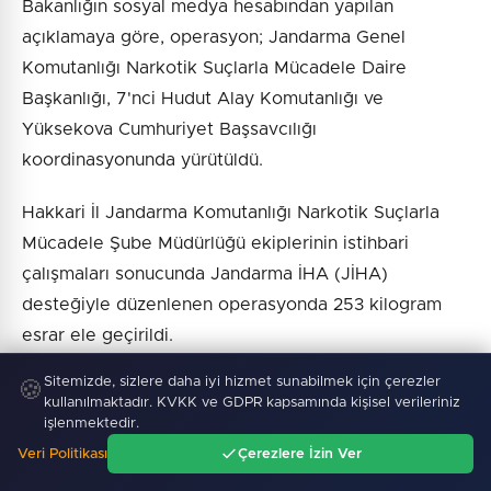
Bakanlığın sosyal medya hesabından yapılan
açıklamaya göre, operasyon; Jandarma Genel
Komutanlığı Narkotik Suçlarla Mücadele Daire
Başkanlığı, 7'nci Hudut Alay Komutanlığı ve
Yüksekova Cumhuriyet Başsavcılığı
koordinasyonunda yürütüldü.
Hakkari İl Jandarma Komutanlığı Narkotik Suçlarla
Mücadele Şube Müdürlüğü ekiplerinin istihbari
çalışmaları sonucunda Jandarma İHA (JİHA)
desteğiyle düzenlenen operasyonda 253 kilogram
esrar ele geçirildi.
Sitemizde, sizlere daha iyi hizmet sunabilmek için çerezler
🍪
Operasyonda uyuşturucu ticareti yaptığı
kullanılmaktadır. KVKK ve GDPR kapsamında kişisel verileriniz
değerlendirilen 1 şüpheli de yakalanarak gözaltına
işlenmektedir.
alındı.
Veri Politikası
Çerezlere İzin Ver
Ana Sayfa
Gündem
Ara
Menü