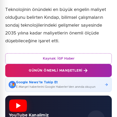
Teknolojinin önündeki en büyük engelin maliyet
olduğunu belirten Kındap, bilimsel çalışmaların
sondaj teknolojilerindeki gelişmeler sayesinde
2035 yılına kadar maliyetlerin önemli ölçüde
düşebileceğine işaret etti.
Kaynak:
İGF Haber
GÜNÜN ÖNEMLI MANŞETLERI
Google News'te Takip Et
E-Manşet haberlerini Google Haberler'den anında okuyun
YouTube Kanalimiz