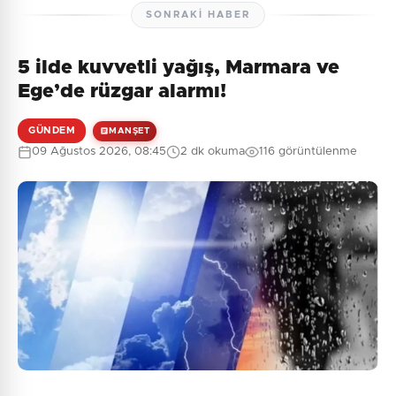
SONRAKI HABER
5 ilde kuvvetli yağış, Marmara ve
Henüz yorum yapılmamış. İlk yorumu siz yapın!
Ege’de rüzgar alarmı!
GÜNDEM
MANŞET
09 Ağustos 2026, 08:45
2 dk okuma
116 görüntülenme
0
/2000
Güvenlik Sorusu:
3 + 2 = ?
Gönder