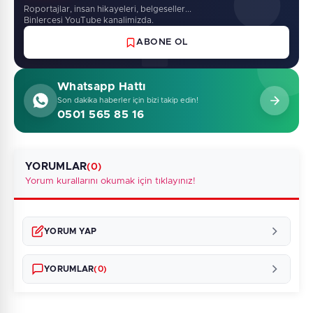
Roportajlar, insan hikayeleri, belgeseller...
Binlercesi YouTube kanalimizda.
ABONE OL
Whatsapp Hattı
Son dakika haberler için bizi takip edin!
0501 565 85 16
YORUMLAR
(0)
Yorum kurallarını okumak için tıklayınız!
YORUM YAP
YORUMLAR
(0)