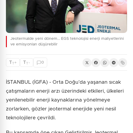
Jeotermalde yeni dönem... EGS teknolojisi enerji maliyetlerini
ve emisyonları düşürebilir
T
T
+
-
0
T
T
İSTANBUL (İGFA) - Orta Doğu’da yaşanan sıcak
çatışmaların enerji arzı üzerindeki etkileri, ülkeleri
yenilenebilir enerji kaynaklarına yönelmeye
zorlarken, gözler jeotermal enerjide yeni nesil
teknolojilere çevrildi.
Bu kapsamda öne çıkan Geliştirilmiş Jeotermal