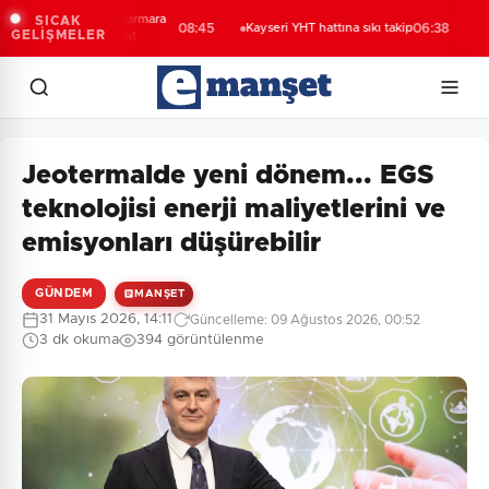
 kuvvetli yağış, Marmara
Bak
SICAK
08:45
Kayseri YHT hattına sıkı takip
06:38
GELİŞMELER
e’de rüzgar alarmı!
Çol
Jeotermalde yeni dönem... EGS
teknolojisi enerji maliyetlerini ve
emisyonları düşürebilir
GÜNDEM
MANŞET
31 Mayıs 2026, 14:11
Güncelleme: 09 Ağustos 2026, 00:52
3 dk okuma
394 görüntülenme