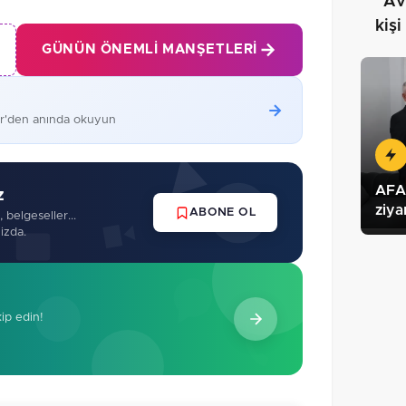
"Avc
kişi
GÜNÜN ÖNEMLI MANŞETLERI
er'den anında okuyun
AFAD
z
ziya
ABONE OL
 belgeseller...
izda.
kip edin!