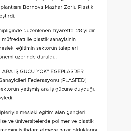
lantısını Bornova Mazhar Zorlu Plastik
ştirdi.
ipliğinde düzenlenen ziyarette, 28 yıldır
müfredatı ile plastik sanayisinin
mesleki eğitimin sektörün talepleri
 önemi üzerinde duruldu.
İ ARA İŞ GÜCÜ YOK” EGEPLASDER
k Sanayicileri Federasyonu (PLASFED)
sektörün yetişmiş ara iş gücüne duyduğu
yledi.
ipleriyle mesleki eğitim alan gençleri
lise ve üniversitelerde polimer ve plastik
amamını istihdam etmeye hazır olduklarını