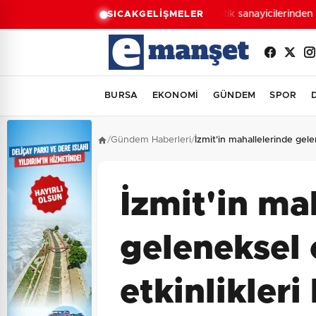
Plastik sanayicilerinden '
SICAK
GELİŞMELER
BURSA
EKONOMİ
GÜNDEM
SPOR
/
Gündem Haberleri
/
İzmit'in mahallelerinde gele
İzmit'in ma
geleneksel
etkinlikleri