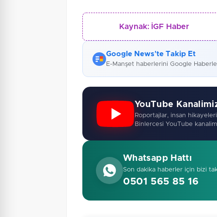
Kaynak:
İGF Haber
Google News'te Takip Et
E-Manşet haberlerini Google Haberl
YouTube Kanalimi
Roportajlar, insan hikayeleri,
Binlercesi YouTube kanalim
Whatsapp Hattı
Son dakika haberler için bizi ta
0501 565 85 16