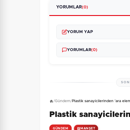
YORUMLAR
(0)
YORUM YAP
YORUMLAR
(0)
SON
Henüz yorum yapı
/
Gündem
/
Plastik sanayicilerinden 'ara ele
Plastik sanayiciler
8 + 7 = ?
Güvenlik Sorusu:
GÜNDEM
MANŞET