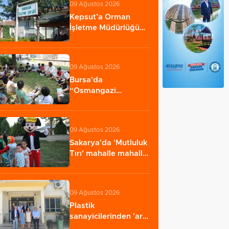
09 Ağustos 2026
Kepsut’a Orman
İşletme Müdürlüğü
kuruluyor
09 Ağustos 2026
Bursa'da
“Osmangazi
Okuyor”un yeni
durağı Yeniceabat…
09 Ağustos 2026
Sakarya'da 'Mutluluk
Tırı' mahalle mahalle
geziyor
09 Ağustos 2026
Plastik
sanayicilerinden 'ara
eleman' alarmı