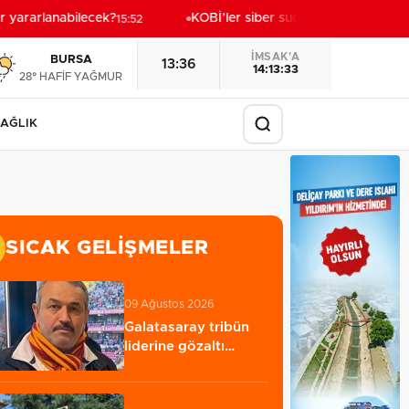
yararlanabilecek?
KOBİ’ler siber suçluların yeni hedefi
15:52
15:
İMSAK'A
BURSA
13:36
14:13:31
28° HAFİF YAĞMUR
AĞLIK
SICAK GELIŞMELER
09 Ağustos 2026
Galatasaray tribün
liderine gözaltı
talimatı