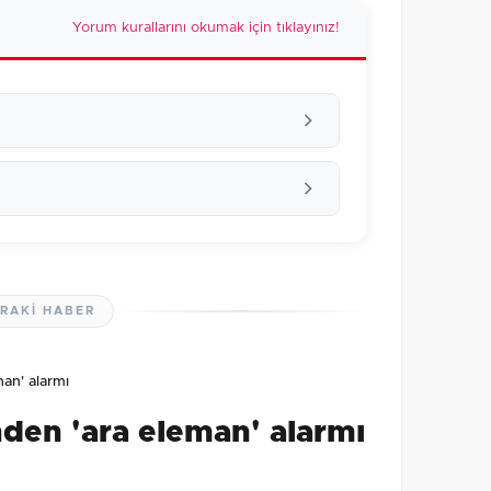
Yorum kurallarını okumak için tıklayınız!
RAKI HABER
lmamış. İlk yorumu siz yapın!
man' alarmı
0
/2000
inden 'ara eleman' alarmı
Gönder