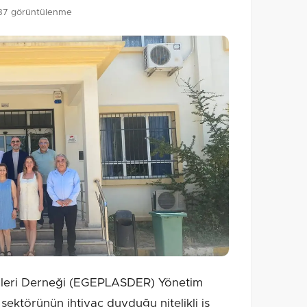
37 görüntülenme
icileri Derneği (EGEPLASDER) Yönetim
 sektörünün ihtiyaç duyduğu nitelikli iş