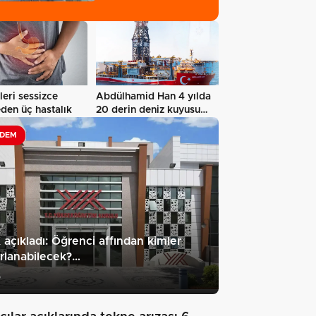
eri sessizce
Abdülhamid Han 4 yılda
eden üç hastalık
20 derin deniz kuyusu
tamamladı…
DEM
açıkladı: Öğrenci affından kimler
rlanabilecek?…
5