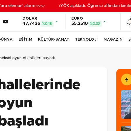
ara eleman' alarmı
YÖK açıkladı: Öğrenci affından kimler 
15:57
DOLAR
EURO
47,7436
55,2510
%0.18
%0.32
DÜNYA
EĞİTİM
KÜLTÜR-SANAT
TEKNOLOJİ
MAGAZİN
S
neksel oyun etkinlikleri başladı
hallelerinde
 oyun
 başladı