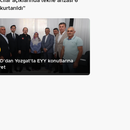
ılar açıklarında tekne arızası 6
 kurtarıldı"
’dan Yozgat’ta EYY konutlarına
ret