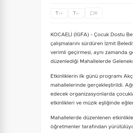
T
T
+
-
0
T
T
KOCAELİ (İGFA) - Çocuk Dostu Bele
çalışmalarını sürdüren İzmit Belediy
verimli geçirmesi, aynı zamanda g
düzenlediği Mahallelerde Gelenekse
Etkinliklerin ilk günü programı A
mahallelerinde gerçekleştirildi. A
edecek organizasyonlarda çocukl
etkinlikleri ve müzik eşliğinde eğl
Mahallelerde düzenlenen etkinlikl
öğretmenler tarafından yürütülüyo