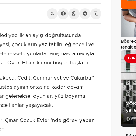
diyecilik anlayışı doğrultusunda
Böbrekl
esi, çocukların yaz tatilini eğlenceli ve
tehdit 
eleneksel oyunlarla tanışması amacıyla
GÜN
l Oyun Etkinliklerini bugün başlattı.
kçakoca, Cedit, Cumhuriyet ve Çukurbağ
ğustos ayının ortasına kadar devam
ar geleneksel oyunlar, yüz boyama
YÖK 
enceli anlar yaşayacak.
yara
35
er, Çınar Çocuk Evleri’nde görev yapan
r.