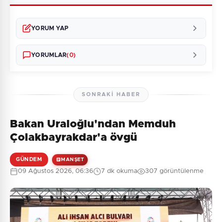
YORUM YAP
YORUMLAR
(0)
SONRAKI HABER
Bakan Uraloğlu'ndan Memduh
Henüz yorum yapılmamış. İlk yorumu siz yapın!
Çolakbayrakdar'a övgü
GÜNDEM
MANŞET
09 Ağustos 2026, 06:36
7 dk okuma
307 görüntülenme
0
/2000
Güvenlik Sorusu:
1 + 10 = ?