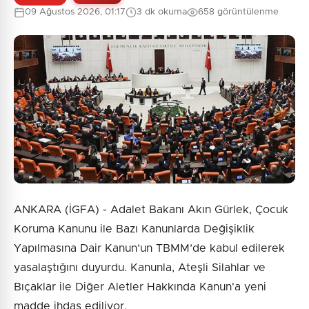
09 Ağustos 2026, 01:17
3 dk okuma
658 görüntülenme
ANKARA (İGFA) - Adalet Bakanı Akın Gürlek, Çocuk
Koruma Kanunu ile Bazı Kanunlarda Değişiklik
Yapılmasına Dair Kanun’un TBMM’de kabul edilerek
yasalaştığını duyurdu. Kanunla, Ateşli Silahlar ve
Bıçaklar ile Diğer Aletler Hakkında Kanun'a yeni
madde ihdas ediliyor.