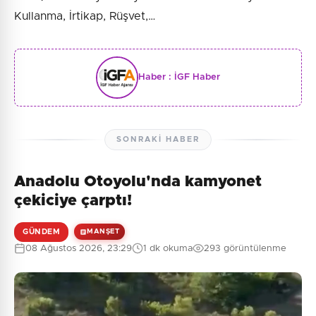
Kullanma, İrtikap, Rüşvet,…
Haber :
İGF Haber
SONRAKI HABER
Anadolu Otoyolu'nda kamyonet
çekiciye çarptı!
GÜNDEM
MANŞET
08 Ağustos 2026, 23:29
1 dk okuma
293 görüntülenme