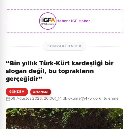
Haber :
İGF Haber
SONRAKI HABER
“Bin yıllık Türk-Kürt kardeşliği bir
slogan değil, bu toprakların
gerçeğidir”
GÜNDEM
MANŞET
08 Ağustos 2026, 20:00
4 dk okuma
475 görüntülenme