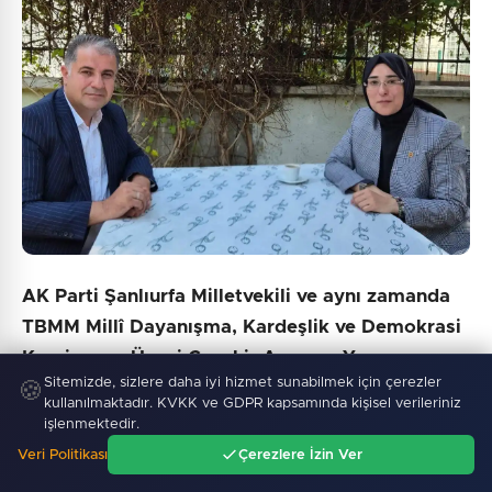
AK Parti Şanlıurfa Milletvekili ve aynı zamanda
TBMM Millî Dayanışma, Kardeşlik ve Demokrasi
Komisyonu Üyesi Cevahir Asuman Yazmacı,
Sitemizde, sizlere daha iyi hizmet sunabilmek için çerezler
Terörsüz Türkiye süreci ile ilgili Gazeteci Cengiz
🍪
kullanılmaktadır. KVKK ve GDPR kapsamında kişisel verileriniz
Aksan’a açıklamalarda bulundu. Sürece sadece
işlenmektedir.
bir siyasetçi olarak bakmadığını ifade eden
Veri Politikası
Çerezlere İzin Ver
Ana Sayfa
Gündem
Ara
Menü
Yazmacı, terörün, çatışmanın ve ayrışmanın bu