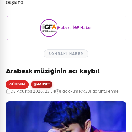
başlandı.
Haber :
İGF Haber
SONRAKI HABER
Arabesk müziğinin acı kaybı!
GÜNDEM
MANŞET
08 Ağustos 2026, 23:54
1 dk okuma
331 görüntülenme