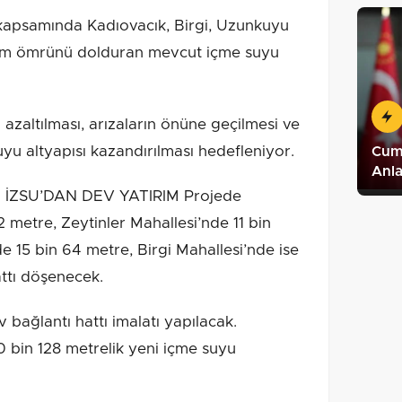
m kapsamında Kadıovacık, Birgi, Uzunkuyu
anım ömrünü dolduran mevcut içme suyu
n azaltılması, arızaların önüne geçilmesi ve
yu altyapısı kazandırılması hedefleniyor.
Cum
Anl
İZSU’DAN DEV YATIRIM Projede
 metre, Zeytinler Mahallesi’nde 11 bin
 15 bin 64 metre, Birgi Mahallesi’nde ise
ttı döşenecek.
bağlantı hattı imalatı yapılacak.
 bin 128 metrelik yeni içme suyu