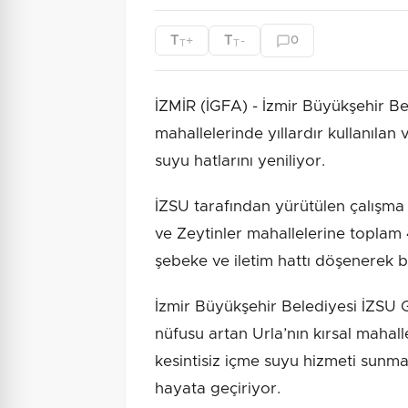
T
T
+
-
0
T
T
İZMİR (İGFA) - İzmir Büyükşehir Be
mahallelerinde yıllardır kullanıl
suyu hatlarını yeniliyor.
İZSU tarafından yürütülen çalışm
ve Zeytinler mahallelerine toplam
şebeke ve iletim hattı döşenerek b
İzmir Büyükşehir Belediyesi İZSU 
nüfusu artan Urla’nın kırsal mahall
kesintisiz içme suyu hizmeti sunma
hayata geçiriyor.