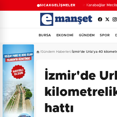
İzmir Karabağlar Meclisi'
SICAK
GELİŞMELER
BURSA
EKONOMİ
GÜNDEM
SPOR
/
Gündem Haberleri
/
İzmir'de Urla’ya 40 kilometr
İzmir'de Ur
kilometreli
hattı