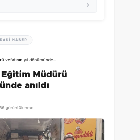
RAKI HABER
lmamış. İlk yorumu siz yapın!
dürü vefatının yıl dönümünde…
0
/2000
lî Eğitim Müdürü
Gönder
ünde anıldı
166 görüntülenme