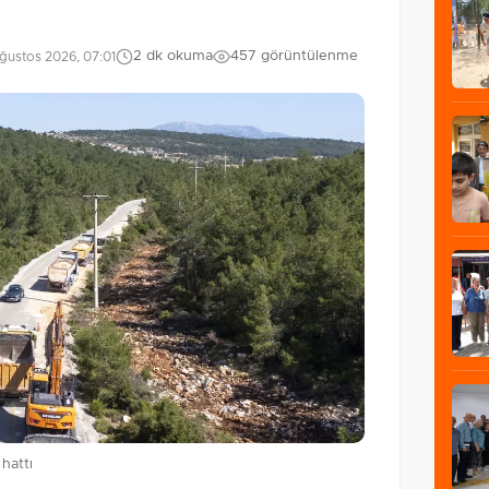
2 dk okuma
457 görüntülenme
ğustos 2026, 07:01
hattı