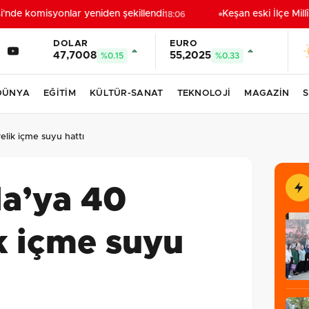
nde komisyonlar yeniden şekillendi
Keşan eski İlçe Millî
18:06
DOLAR
EURO
47,7008
55,2025
%0.15
%0.33
DÜNYA
EĞİTİM
KÜLTÜR-SANAT
TEKNOLOJİ
MAGAZİN
S
elik içme suyu hattı
la’ya 40
k içme suyu