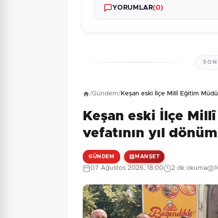
YORUMLAR
(0)
SON
Henüz yorum yapı
/
Gündem
/
Keşan eski İlçe Millî Eğitim Mü
Keşan eski İlçe Mil
3 + 9 = ?
Güvenlik Sorusu:
vefatının yıl dönüm
GÜNDEM
MANŞET
07 Ağustos 2026, 18:00
2 dk okuma