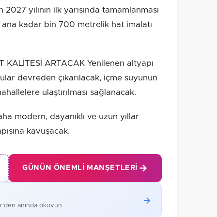
n 2027 yılının ilk yarısında tamamlanması
 ana kadar bin 700 metrelik hat imalatı
 KALİTESİ ARTACAK Yenilenen altyapı
rular devreden çıkarılacak, içme suyunun
mahallelere ulaştırılması sağlanacak.
aha modern, dayanıklı ve uzun yıllar
apısına kavuşacak.
GÜNÜN ÖNEMLI MANŞETLERI
er'den anında okuyun