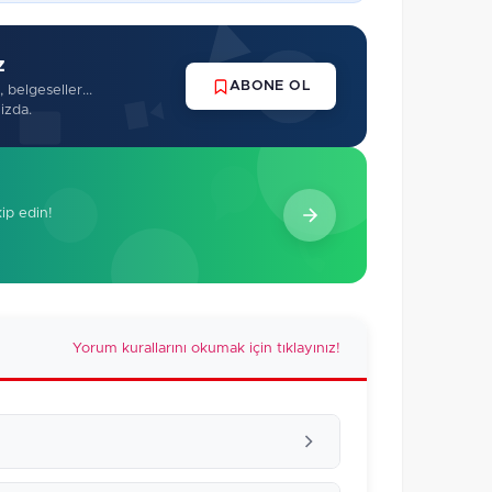
z
ABONE OL
 belgeseller...
izda.
kip edin!
Yorum kurallarını okumak için tıklayınız!