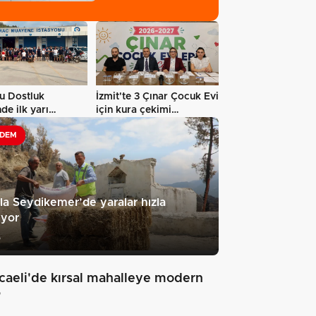
şekillendi…
u Dostluk
İzmit'te 3 Çınar Çocuk Evi
nde ilk yarı
için kura çekimi
andı
gerçekleştirildi…
DEM
a Seydikemer’de yaralar hızla
ıyor
5
caeli'de kırsal mahalleye modern
"