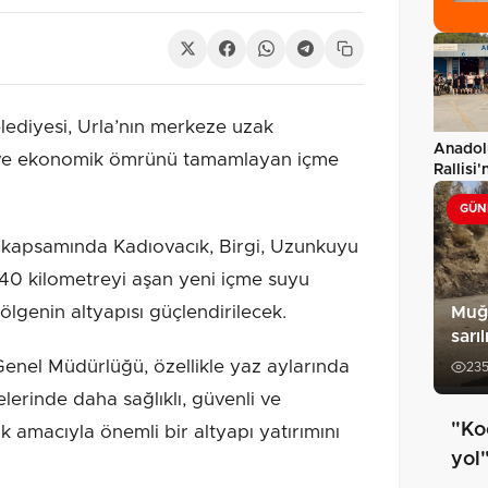
lediyesi, Urla’nın merkeze uzak
Anadol
an ve ekonomik ömrünü tamamlayan içme
Rallisi'
tamaml
GÜN
a kapsamında Kadıovacık, Birgi, Uzunkuyu
 40 kilometreyi aşan yeni içme suyu
ölgenin altyapısı güçlendirilecek.
Muğl
sarıl
Genel Müdürlüğü, özellikle yaz aylarında
23
elerinde daha sağlıklı, güvenli ve
"Ko
k amacıyla önemli bir altyapı yatırımını
yol