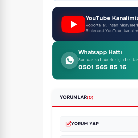
YouTube Kanalimi
Roportajlar, insan hikayeleri,
Binlercesi YouTube kanalim
Whatsapp Hattı
Son dakika haberler için bizi ta
0501 565 85 16
YORUMLAR
(0)
YORUM YAP