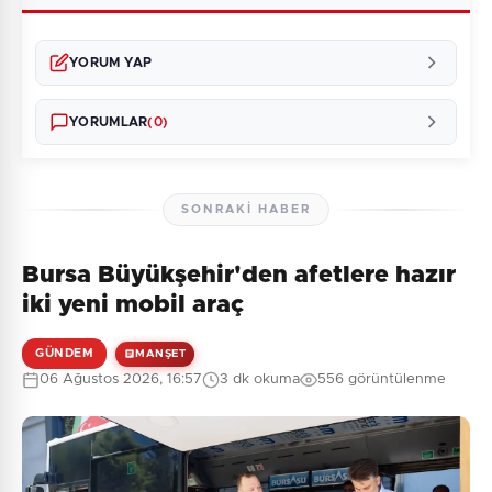
YORUM YAP
YORUMLAR
(0)
SONRAKI HABER
Bursa Büyükşehir'den afetlere hazır
Henüz yorum yapılmamış. İlk yorumu siz yapın!
iki yeni mobil araç
GÜNDEM
MANŞET
06 Ağustos 2026, 16:57
3 dk okuma
556 görüntülenme
0
/2000
Güvenlik Sorusu:
10 + 9 = ?