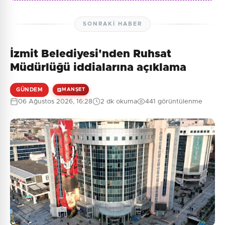
SONRAKI HABER
İzmit Belediyesi'nden Ruhsat
Müdürlüğü iddialarına açıklama
GÜNDEM
MANŞET
06 Ağustos 2026, 16:28
2 dk okuma
441 görüntülenme