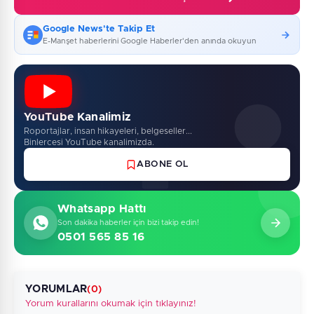
Google News'te Takip Et
E-Manşet haberlerini Google Haberler'den anında okuyun
YouTube Kanalimiz
Roportajlar, insan hikayeleri, belgeseller...
Binlercesi YouTube kanalimizda.
ABONE OL
Whatsapp Hattı
Son dakika haberler için bizi takip edin!
0501 565 85 16
YORUMLAR
(0)
Yorum kurallarını okumak için tıklayınız!