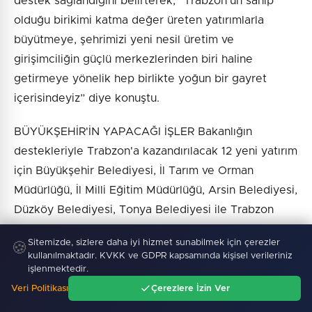
destek sağlandığını belirterek, “Trabzon’un sahip
olduğu birikimi katma değer üreten yatırımlarla
büyütmeye, şehrimizi yeni nesil üretim ve
girişimciliğin güçlü merkezlerinden biri haline
getirmeye yönelik hep birlikte yoğun bir gayret
içerisindeyiz” diye konuştu.
BÜYÜKŞEHİR'İN YAPACAĞI İŞLER Bakanlığın
destekleriyle Trabzon'a kazandırılacak 12 yeni yatırım
için Büyükşehir Belediyesi, İl Tarım ve Orman
Müdürlüğü, İl Milli Eğitim Müdürlüğü, Arsin Belediyesi,
Düzköy Belediyesi, Tonya Belediyesi ile Trabzon
Ticaret ve Sanayi Odası yöneticileriyle protokol
Sitemizde, sizlere daha iyi hizmet sunabilmek için çerezler
🍪
imzalandı.
kullanılmaktadır. KVKK ve GDPR kapsamında kişisel verileriniz
işlenmektedir.
Protokol kapsamında Büyükşehir Belediyesi, Fındık
Veri Politikası
Çerezlere İzin Ver
Kurutma Tesisi, Maçka Ocaklı Lişer Yayla Şolma
Ana Sayfa
Gündem
Ara
Menü