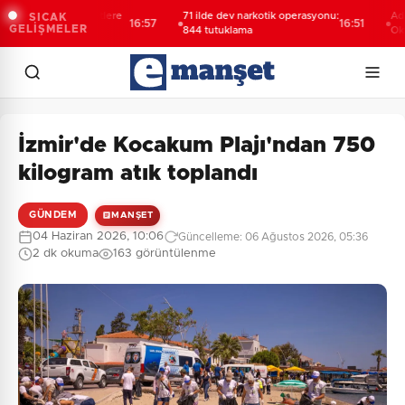
şehir'den afetlere
71 ilde dev narkotik operasyonu:
Adalet Ba
SICAK
16:57
16:51
GELİŞMELER
i mobil araç
844 tutuklama
Oktay'ın 
yeniden k
incelenec
İzmir'de Kocakum Plajı'ndan 750
kilogram atık toplandı
GÜNDEM
MANŞET
04 Haziran 2026, 10:06
Güncelleme: 06 Ağustos 2026, 05:36
2 dk okuma
163 görüntülenme