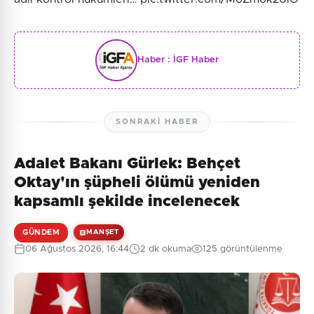
Haber :
İGF Haber
SONRAKI HABER
Adalet Bakanı Gürlek: Behçet
Oktay'ın şüpheli ölümü yeniden
kapsamlı şekilde incelenecek
GÜNDEM
MANŞET
06 Ağustos 2026, 16:44
2 dk okuma
125 görüntülenme