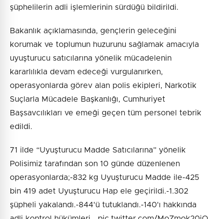
şüphelilerin adli işlemlerinin sürdüğü bildirildi.
Bakanlık açıklamasında, gençlerin geleceğini
korumak ve toplumun huzurunu sağlamak amacıyla
uyuşturucu satıcılarına yönelik mücadelenin
kararlılıkla devam edeceği vurgulanırken,
operasyonlarda görev alan polis ekipleri, Narkotik
Suçlarla Mücadele Başkanlığı, Cumhuriyet
Başsavcılıkları ve emeği geçen tüm personel tebrik
edildi.
71 ilde “Uyuşturucu Madde Satıcılarına” yönelik
Polisimiz tarafından son 10 günde düzenlenen
operasyonlarda;-832 kg Uyuşturucu Madde ile-425
bin 419 adet Uyuşturucu Hap ele geçirildi.-1.302
şüpheli yakalandı.-844'ü tutuklandı.-140'ı hakkında
adli kontrol hükümleri… pic.twitter.com/MoZmok20iO