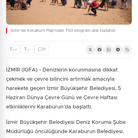
İzmir'de Kocakum Plajı'ndan 750 kilogram atık toplandı
T
T
+
-
0
T
T
İZMİR (İGFA) - Denizlerin korunmasına dikkat
çekmek ve çevre bilincini artırmak amacıyla
harekete geçen İzmir Büyükşehir Belediyesi, 5
Haziran Dünya Çevre Günü ve Çevre Haftası
etkinliklerini Karaburun’da başlattı.
İzmir Büyükşehir Belediyesi Deniz Koruma Şube
Müdürlüğü öncülüğünde Karaburun Belediyesi,