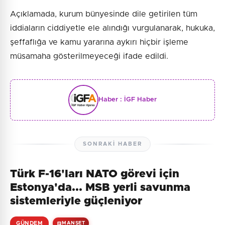
Açıklamada, kurum bünyesinde dile getirilen tüm
iddiaların ciddiyetle ele alındığı vurgulanarak, hukuka,
şeffaflığa ve kamu yararına aykırı hiçbir işleme
müsamaha gösterilmeyeceği ifade edildi.
Haber :
İGF Haber
SONRAKI HABER
Türk F-16'ları NATO görevi için
Estonya'da... MSB yerli savunma
sistemleriyle güçleniyor
GÜNDEM
MANŞET