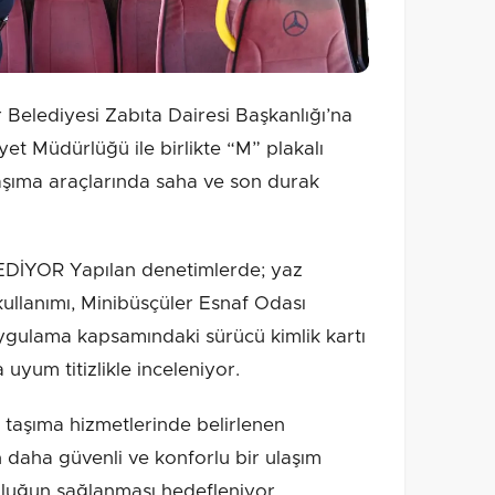
elediyesi Zabıta Dairesi Başkanlığı’na
iyet Müdürlüğü ile birlikte “M” plakalı
aşıma araçlarında saha ve son durak
İYOR Yapılan denetimlerde; yaz
 kullanımı, Minibüsçüler Esnaf Odası
uygulama kapsamındaki sürücü kimlik kartı
 uyum titizlikle inceleniyor.
u taşıma hizmetlerinde belirlenen
n daha güvenli ve konforlu bir ulaşım
luğun sağlanması hedefleniyor.