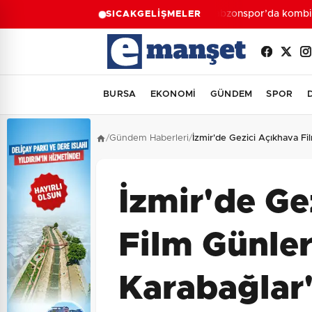
Trabzonspor’da kombine s
SICAK
GELİŞMELER
BURSA
EKONOMİ
GÜNDEM
SPOR
/
Gündem Haberleri
/
İzmir'de Gezici Açıkhava Fi
İzmir'de Ge
Film Günler
Karabağlar'