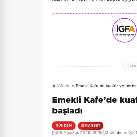
SON
/
Gündem
/
Emekli Kafe’de kuaför ve berber
Emekli Kafe’de kua
başladı
GÜNDEM
MANŞET
08 Ağustos 2026, 16:18
3 dk okuma
2