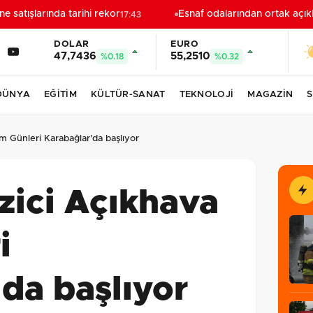
atışlarında tarihi rekor
Esnaf odalarından ortak açıkl
17:43
DOLAR
EURO
47,7436
55,2510
%0.18
%0.32
DÜNYA
EĞİTİM
KÜLTÜR-SANAT
TEKNOLOJİ
MAGAZİN
S
lm Günleri Karabağlar'da başlıyor
zici Açıkhava
i
da başlıyor