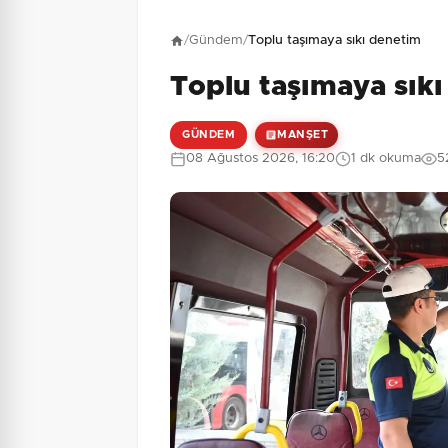
Henüz yorum yapı
/
Gündem
/
Toplu taşımaya sıkı denetim
Toplu taşımaya sık
1 + 6 = ?
Güvenlik Sorusu:
GÜNDEM
MANŞET
08 Ağustos 2026, 16:20
1 dk okuma
5