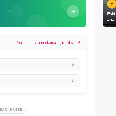
kip edin!
Eski
anal
Yorum kurallarını okumak için tıklayınız!
RAKI HABER