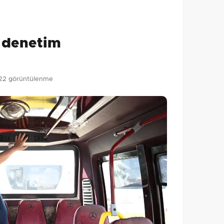
lmamış. İlk yorumu siz yapın!
0
/2000
ı denetim
Gönder
22 görüntülenme