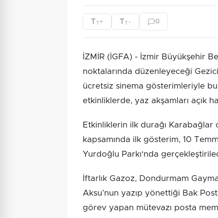
T
T
+
-
0
T
T
İZMİR (İGFA) - İzmir Büyükşehir Be
noktalarında düzenleyeceği Gezici A
ücretsiz sinema gösterimleriyle b
etkinliklerde, yaz akşamları açık 
Etkinliklerin ilk durağı Karabağlar
kapsamında ilk gösterim, 10 Tem
Yurdoğlu Parkı'nda gerçekleştirile
İftarlık Gazoz, Dondurmam Gaymak 
Aksu’nun yazıp yönettiği Bak Post
görev yapan mütevazı posta memu