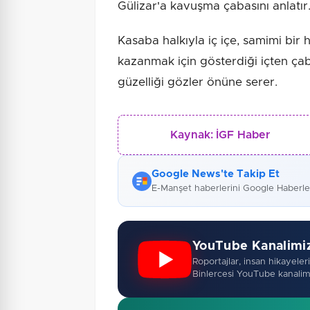
Gülizar'a kavuşma çabasını anlatır
Kasaba halkıyla iç içe, samimi bir 
kazanmak için gösterdiği içten çab
güzelliği gözler önüne serer.
Kaynak:
İGF Haber
Google News'te Takip Et
E-Manşet haberlerini Google Haberl
YouTube Kanalimi
Roportajlar, insan hikayeleri,
Binlercesi YouTube kanalim