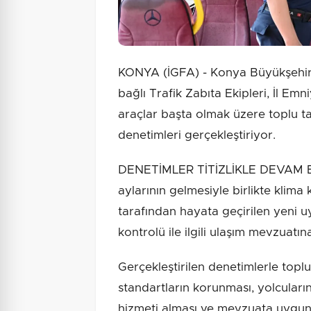
KONYA (İGFA) - Konya Büyükşehir B
bağlı Trafik Zabıta Ekipleri, İl Emn
araçlar başta olmak üzere toplu t
denetimleri gerçekleştiriyor.
DENETİMLER TİTİZLİKLE DEVAM ED
aylarının gelmesiyle birlikte klima
tarafından hayata geçirilen yeni 
kontrolü ile ilgili ulaşım mevzuatına
Gerçekleştirilen denetimlerle topl
standartların korunması, yolcuları
hizmeti alması ve mevzuata uygun