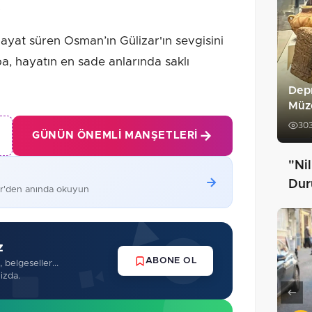
.
hayat süren Osman’ın Gülizar'ın sevgisini
a, hayatın en sade anlarında saklı
Depr
Müz
30
GÜNÜN ÖNEMLI MANŞETLERI
"Ni
Dur
er'den anında okuyun
z
ABONE OL
 belgeseller...
izda.