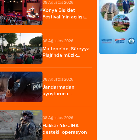
08 Ağustos 2026
Konya Bisiklet
Festivali’nin açılışı
coşkuyla
gerçekleşti…
08 Ağustos 2026
Maltepe’de, Süreyya
Plajı’nda müzik
ziyafeti
08 Ağustos 2026
Jandarmadan
uyuşturucu
operasyonu: 1
şüpheli yakalandı…
08 Ağustos 2026
Hakkâri’de JİHA
destekli operasyon