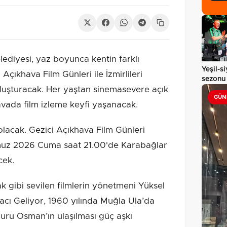
lediyesi, yaz boyunca kentin farklı
Yeşil-si
çıkhava Film Günleri ile İzmirlileri
sezonu 
uluşturacak. Her yaştan sinemasevere açık
GÜN
havada film izleme keyfi yaşanacak.
 olacak. Gezici Açıkhava Film Günleri
muz 2026 Cuma saat 21.00'de Karabağlar
cek.
gibi sevilen filmlerin yönetmeni Yüksel
acı Geliyor, 1960 yılında Muğla Ula’da
ru Osman’ın ulaşılması güç aşkı