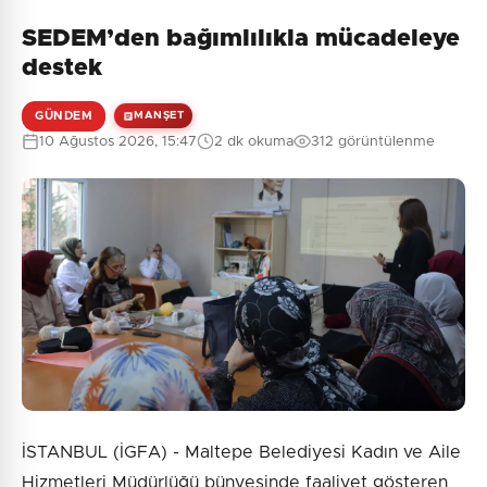
SEDEM’den bağımlılıkla mücadeleye
destek
GÜNDEM
MANŞET
10 Ağustos 2026, 15:47
2 dk okuma
312 görüntülenme
İSTANBUL (İGFA) - Maltepe Belediyesi Kadın ve Aile
Hizmetleri Müdürlüğü bünyesinde faaliyet gösteren