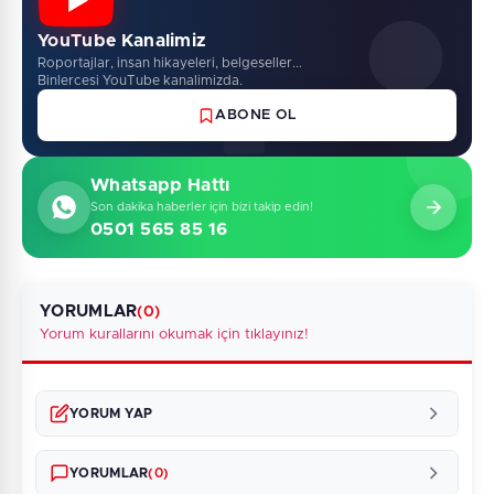
YouTube Kanalimiz
Roportajlar, insan hikayeleri, belgeseller...
Binlercesi YouTube kanalimizda.
ABONE OL
Whatsapp Hattı
Son dakika haberler için bizi takip edin!
0501 565 85 16
YORUMLAR
(0)
Yorum kurallarını okumak için tıklayınız!
YORUM YAP
YORUMLAR
(0)