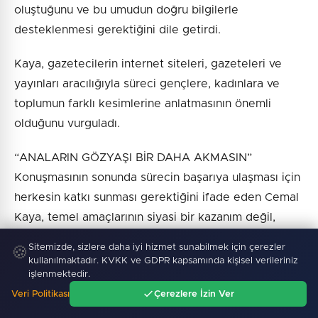
oluştuğunu ve bu umudun doğru bilgilerle
desteklenmesi gerektiğini dile getirdi.
Kaya, gazetecilerin internet siteleri, gazeteleri ve
yayınları aracılığıyla süreci gençlere, kadınlara ve
toplumun farklı kesimlerine anlatmasının önemli
olduğunu vurguladı.
“ANALARIN GÖZYAŞI BİR DAHA AKMASIN”
Konuşmasının sonunda sürecin başarıya ulaşması için
herkesin katkı sunması gerektiğini ifade eden Cemal
Kaya, temel amaçlarının siyasi bir kazanım değil,
ülkenin geleceği ve yeni nesillerin huzuru olduğunu
Sitemizde, sizlere daha iyi hizmet sunabilmek için çerezler
🍪
söyledi.
kullanılmaktadır. KVKK ve GDPR kapsamında kişisel verileriniz
işlenmektedir.
Kaya, “Ülkenin çocukları için, anaların gözyaşlarının
Veri Politikası
Çerezlere İzin Ver
Ana Sayfa
Gündem
Ara
Menü
bir daha akmaması için sizlerden destek istiyoruz. Bu