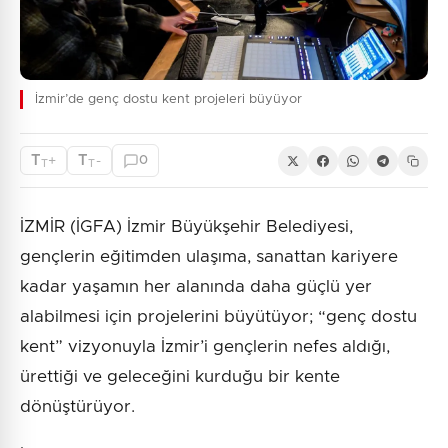
İzmir’de genç dostu kent projeleri büyüyor
T
T
+
-
0
T
T
İZMİR (İGFA) İzmir Büyükşehir Belediyesi,
gençlerin eğitimden ulaşıma, sanattan kariyere
kadar yaşamın her alanında daha güçlü yer
alabilmesi için projelerini büyütüyor; “genç dostu
kent” vizyonuyla İzmir’i gençlerin nefes aldığı,
ürettiği ve geleceğini kurduğu bir kente
dönüştürüyor.