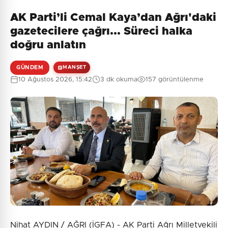
AK Parti’li Cemal Kaya’dan Ağrı'daki
gazetecilere çağrı... Süreci halka
doğru anlatın
GÜNDEM
MANŞET
10 Ağustos 2026, 15:42
3 dk okuma
157 görüntülenme
Nihat AYDIN / AĞRI (İGFA) - AK Parti Ağrı Milletvekili