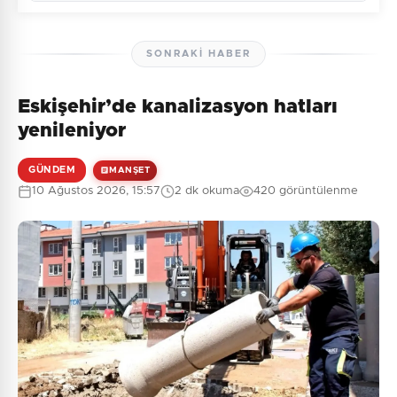
SONRAKI HABER
Eskişehir’de kanalizasyon hatları
Henüz yorum yapılmamış. İlk yorumu siz yapın!
yenileniyor
GÜNDEM
MANŞET
10 Ağustos 2026, 15:57
2 dk okuma
420 görüntülenme
0
/2000
Güvenlik Sorusu:
9 + 10 = ?
Gönder