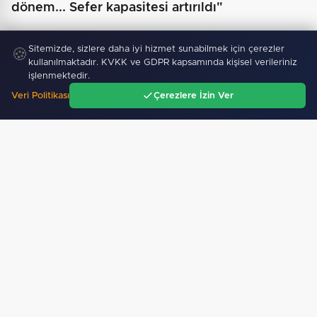
dönem... Sefer kapasitesi artırıldı"
Sitemizde, sizlere daha iyi hizmet sunabilmek için çerezler
🍪
kullanılmaktadır. KVKK ve GDPR kapsamında kişisel verileriniz
işlenmektedir.
Veri Politikası
Çerezlere İzin Ver
Ana Sayfa
Gündem
Ara
Menü
Yapay zekada onlarca uygulamanın yerini tek
asistan…