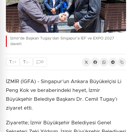
İzmir'de Başkan Tugay’dan Singapur’a İEF ve EXPO 2027
daveti
T
T
+
-
0
T
T
İZMİR (İGFA) - Singapur’un Ankara Büyükelçisi Li
Peng Kok ve beraberindeki heyet, İzmir
Büyükşehir Belediye Başkanı Dr. Cemil Tugay’ı
ziyaret etti.
Ziyarette; İzmir Büyükşehir Belediyesi Genel
Sekreteri Zeki Yıldırım, İzmir Büyükşehir Belediyesi