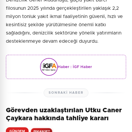
Denizcilik Genel Müdürlüğü, güçlü yakıt barcı
filosunun 2025 yılında gerçekleştirilen yaklaşık 2,2
milyon tonluk yakıt ikmal faaliyetinin güvenli, hızlı ve
kesintisiz şekilde yürütülmesine önemli katkı
sağladığını, denizcilik sektörüne yönelik yatırımların
desteklenmeye devam edeceği duyurdu.
Haber :
İGF Haber
SONRAKI HABER
Görevden uzaklaştırılan Utku Caner
Çaykara hakkında tahliye kararı
GÜNDEM
MANŞET