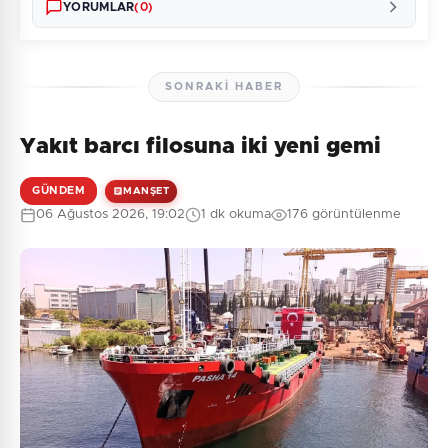
YORUMLAR
(0)
SONRAKI HABER
Yakıt barcı filosuna iki yeni gemi
Henüz yorum yapılmamış. İlk yorumu siz yapın!
GÜNDEM
MANŞET
06 Ağustos 2026, 19:02
1 dk okuma
176 görüntülenme
0
/2000
Güvenlik Sorusu:
3 + 2 = ?
Gönder