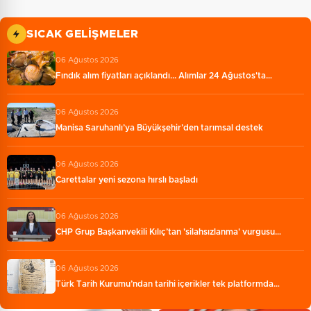
SICAK GELIŞMELER
06 Ağustos 2026
Fındık alım fiyatları açıklandı... Alımlar 24 Ağustos'ta…
06 Ağustos 2026
Manisa Saruhanlı’ya Büyükşehir’den tarımsal destek
06 Ağustos 2026
Carettalar yeni sezona hırslı başladı
06 Ağustos 2026
CHP Grup Başkanvekili Kılıç’tan 'silahsızlanma' vurgusu…
06 Ağustos 2026
Türk Tarih Kurumu’ndan tarihi içerikler tek platformda…