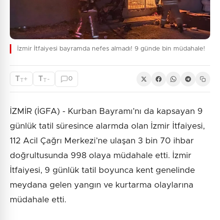
İzmir İtfaiyesi bayramda nefes almadı! 9 günde bin müdahale!
T
T
+
-
0
T
T
İZMİR (İGFA) - Kurban Bayramı’nı da kapsayan 9
günlük tatil süresince alarmda olan İzmir İtfaiyesi,
112 Acil Çağrı Merkezi’ne ulaşan 3 bin 70 ihbar
doğrultusunda 998 olaya müdahale etti. İzmir
İtfaiyesi, 9 günlük tatil boyunca kent genelinde
meydana gelen yangın ve kurtarma olaylarına
müdahale etti.