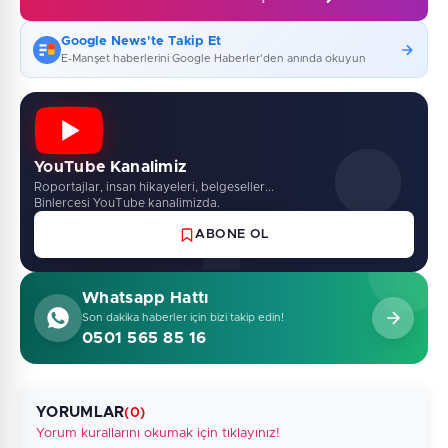
Google News'te Takip Et
E-Manşet haberlerini Google Haberler'den anında okuyun
YouTube Kanalimiz
Roportajlar, insan hikayeleri, belgeseller...
Binlercesi YouTube kanalimizda.
ABONE OL
Whatsapp Hattı
Son dakika haberler için bizi takip edin!
0501 565 85 16
YORUMLAR
(0)
Yorum kurallarını okumak için tıklayınız!