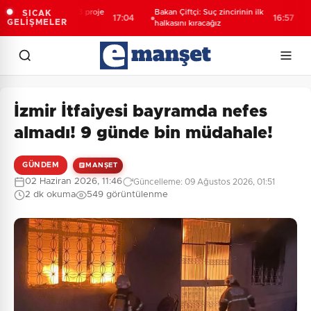
l Türk Lirası’nda 23 proje
Bakan Çiftçi: Suç zincirinin ilk
Taz
SICAK
17:04
16:57
GELİŞMELER
 faza geçti
halkasını kıracağız
hed
İzmir İtfaiyesi bayramda nefes
almadı! 9 günde bin müdahale!
GÜNDEM
MANŞET
02 Haziran 2026, 11:46
Güncelleme: 09 Ağustos 2026, 01:51
2 dk okuma
549 görüntülenme