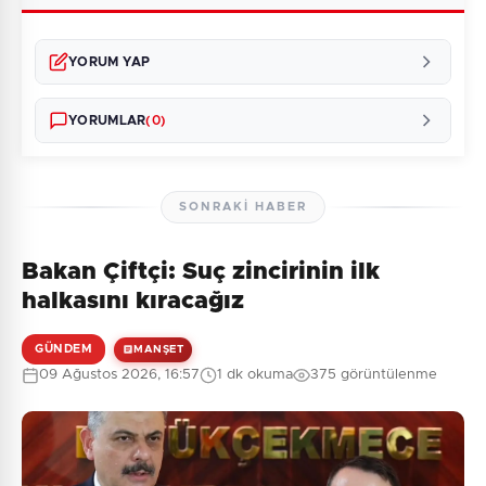
YORUM YAP
YORUMLAR
(0)
SONRAKI HABER
Bakan Çiftçi: Suç zincirinin ilk
Henüz yorum yapılmamış. İlk yorumu siz yapın!
halkasını kıracağız
GÜNDEM
MANŞET
09 Ağustos 2026, 16:57
1 dk okuma
375 görüntülenme
0
/2000
Güvenlik Sorusu:
4 + 7 = ?