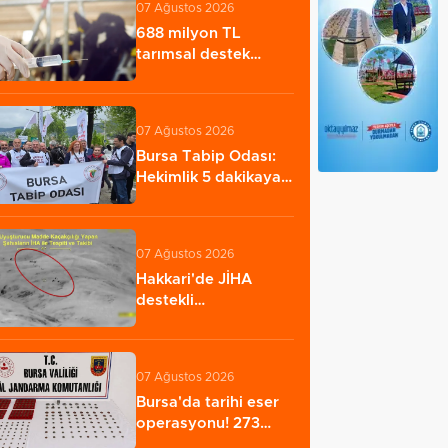
07 Ağustos 2026
688 milyon TL
tarımsal destek
hesaplarda
07 Ağustos 2026
Bursa Tabip Odası:
Hekimlik 5 dakikaya
sığmaz
07 Ağustos 2026
Hakkari'de JİHA
destekli
operasyonda 253
kilo esrar…
07 Ağustos 2026
Bursa'da tarihi eser
operasyonu! 273
sikke ve 18 obje…