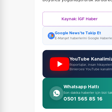
Kaynak:
İGF Haber
Google News'te Takip Et
E-Manşet haberlerini Google Haberl
YouTube Kanalimi
Roportajlar, insan hikayeleri,
Binlercesi YouTube kanalim
Whatsapp Hattı
Son dakika haberler için bizi ta
0501 565 85 16