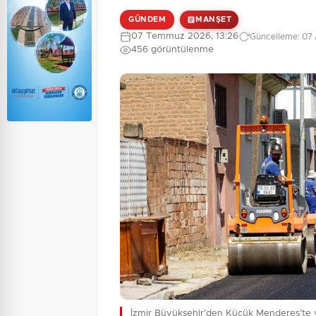
GÜNDEM
MANŞET
07 Temmuz 2026, 13:26
Güncelleme: 07 
456 görüntülenme
İzmir Büyükşehir’den Küçük Menderes’te 