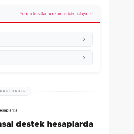
Yorum kurallarını okumak için tıklayınız!
RAKI HABER
lmamış. İlk yorumu siz yapın!
esaplarda
0
/2000
msal destek hesaplarda
Gönder