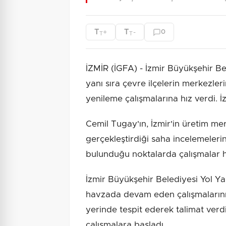
T
T
+
-
0
T
T
İZMİR (İGFA) - İzmir Büyükşehir Be
yanı sıra çevre ilçelerin merkezle
yenileme çalışmalarına hız verdi. 
Cemil Tugay'ın, İzmir'in üretim m
gerçekleştirdiği saha incelemelerini
bulunduğu noktalarda çalışmalar hı
İzmir Büyükşehir Belediyesi Yol Y
havzada devam eden çalışmalarını
yerinde tespit ederek talimat verd
çalışmalara başladı.