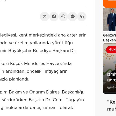
lediyesi, kent merkezindeki ana arterlerin
Gebze’n
Başkent
rinde ve üretim yollarında yürüttüğü
temasl
GÜN
İzmir Büyükşehir Belediye Başkanı Dr.
erkezi Küçük Menderes Havzası'nda
n ardından, öncelikli ihtiyaçların
İzmi
zla planlandı.
gerç
44
apım Bakım ve Onarım Dairesi Başkanlığı,
 sürdürürken Başkan Dr. Cemil Tugay'ın
"Ke
iği noktalarda da eş zamanlı olarak
muh