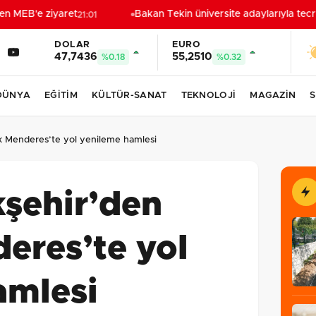
 MEB'e ziyaret
Bakan Tekin üniversite adaylarıyla tecrüb
21:01
DOLAR
EURO
47,7436
55,2510
%0.18
%0.32
DÜNYA
EĞİTİM
KÜLTÜR-SANAT
TEKNOLOJİ
MAGAZİN
S
k Menderes’te yol yenileme hamlesi
kşehir’den
eres’te yol
amlesi