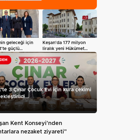
in geleceği için
Keşan'da 177 milyon
'te güçlü
liralık yeni Hükümet
ar
Konağı'nın…
DEM
t'te 3 Çınar Çocuk Evi için kura çekimi
ekleştirildi…
9
şan Kent Konseyi'nden
tarlara nezaket ziyareti"