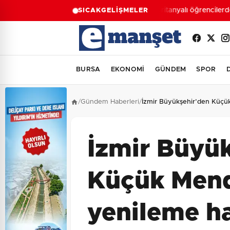
Moritanyalı öğrencilerden
SICAK
GELİŞMELER
BURSA
EKONOMİ
GÜNDEM
SPOR
/
Gündem Haberleri
/
İzmir Büyükşehir’den Küçü
İzmir Büyü
Küçük Mend
yenileme h