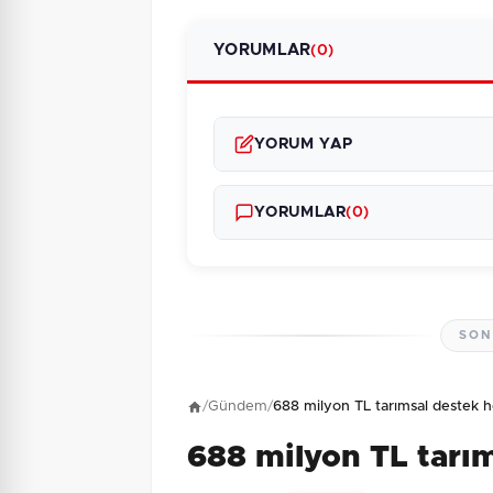
YORUMLAR
(0)
YORUM YAP
YORUMLAR
(0)
SON
Henüz yorum yapı
/
Gündem
/
688 milyon TL tarımsal destek h
688 milyon TL tarı
3 + 2 = ?
Güvenlik Sorusu: