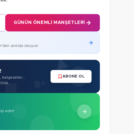
GÜNÜN ÖNEMLI MANŞETLERI
er'den anında okuyun
z
ABONE OL
 belgeseller...
izda.
kip edin!