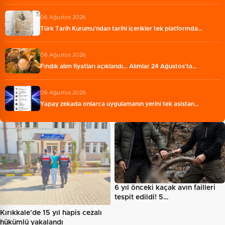
06 Ağustos 2026
Türk Tarih Kurumu’ndan tarihi içerikler tek platformda…
06 Ağustos 2026
Fındık alım fiyatları açıklandı... Alımlar 24 Ağustos'ta…
06 Ağustos 2026
Yapay zekada onlarca uygulamanın yerini tek asistan…
6 yıl önceki kaçak avın failleri
tespit edildi! 5…
Kırıkkale'de 15 yıl hapis cezalı
hükümlü yakalandı