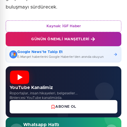
buluşmayı sürdürecek.
Kaynak:
İGF Haber
GÜNÜN ÖNEMLI MANŞETLERI
Google News'te Takip Et
E-Manşet haberlerini Google Haberler'den anında okuyun
YouTube Kanalimiz
Roportajlar, insan hikayeleri, belgeseller...
Binlercesi YouTube kanalimizda.
ABONE OL
Whatsapp Hattı