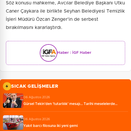
Söz konusu mahkeme, Avcılar Belediye Başkanı Utku
Caner Çaykara ile birlikte Seyhan Belediyesi Temizlik
İşleri Müdürü Özcan Zenger'in de serbest
bırakılmasını kararlaştırdı.
Haber :
İGF Haber
SICAK GELIŞMELER
06 Ağustos 2026
Gürsel Tekin’den 'tutarlılık' mesajı... Tarihi meselelerde…
06 Ağustos 2026
Yakıt barcı filosuna iki yeni gemi