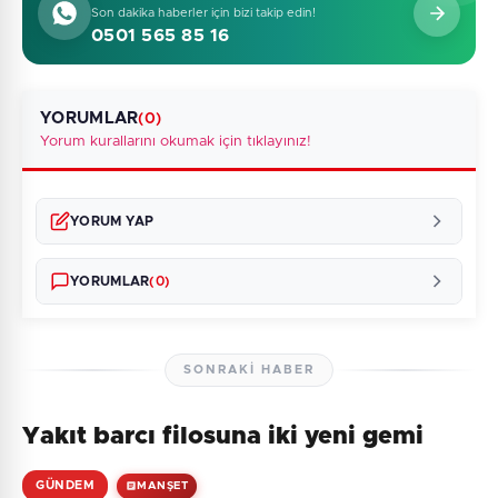
Son dakika haberler için bizi takip edin!
0501 565 85 16
YORUMLAR
(0)
Yorum kurallarını okumak için tıklayınız!
YORUM YAP
YORUMLAR
(0)
SONRAKI HABER
Yakıt barcı filosuna iki yeni gemi
Henüz yorum yapılmamış. İlk yorumu siz yapın!
GÜNDEM
MANŞET