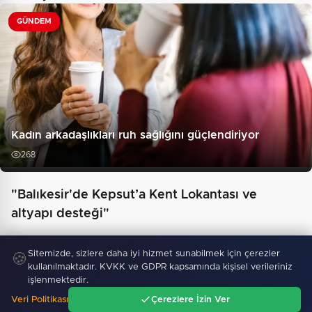
GÜNDEM
Kadın arkadaşlıkları ruh sağlığını güçlendiriyor
268
"Balıkesir'de Kepsut’a Kent Lokantası ve
altyapı desteği"
Sitemizde, sizlere daha iyi hizmet sunabilmek için çerezler
🍪
kullanılmaktadır. KVKK ve GDPR kapsamında kişisel verileriniz
işlenmektedir.
Veri Politikası
Çerezlere İzin Ver
Ana Sayfa
Gündem
Ara
Menü