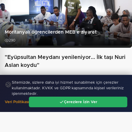
Moritanyalı öğrencilerden MEB'e ziyaret
290
"Eyüpsultan Meydanı yenileniyor... İlk taşı Nuri
Aslan koydu"
Sitemizde, sizlere daha iyi hizmet sunabilmek için çerezler
🍪
kullanılmaktadır. KVKK ve GDPR kapsamında kişisel verileriniz
işlenmektedir.
Veri Politikası
Çerezlere İzin Ver
Ana Sayfa
Gündem
Ara
Menü