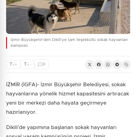
İzmir Büyükşehir’den Dikili’ye tam teşekküllü sokak hayvanları
kampüsü
T
T
+
-
0
T
T
İZMİR (İGFA)- İzmir Büyükşehir Belediyesi, sokak
hayvanlarına yönelik hizmet kapasitesini artıracak
yeni bir merkezi daha hayata geçirmeye
hazırlanıyor.
Dikili’de yapımına başlanan sokak hayvanları
sosyal yaşam kampüsünün projesi, İzmir