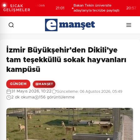
ritanyalı öğrencilerden
Bakan Tekin üniversite
SICAK
21:01
20:57
GELİŞMELER
B'e ziyaret
adaylarıyla tecrübe paylaştı
İzmir Büyükşehir’den Dikili’ye
tam teşekküllü sokak hayvanları
kampüsü
GÜNDEM
MANŞET
31 Mayıs 2026, 10:22
Güncelleme: 06 Ağustos 2026, 05:49
2 dk okuma
156 görüntülenme