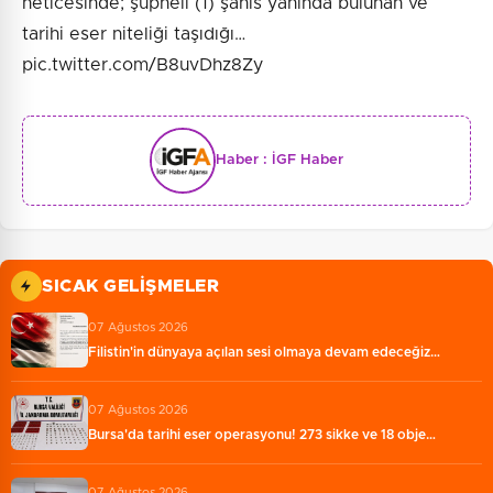
neticesinde; şüpheli (1) şahıs yanında bulunan ve
tarihi eser niteliği taşıdığı…
pic.twitter.com/B8uvDhz8Zy
Haber :
İGF Haber
SICAK GELIŞMELER
07 Ağustos 2026
Filistin'in dünyaya açılan sesi olmaya devam edeceğiz…
07 Ağustos 2026
Bursa'da tarihi eser operasyonu! 273 sikke ve 18 obje…
07 Ağustos 2026