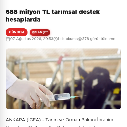
688 milyon TL tarımsal destek
Henüz yorum yapılmamış. İlk yorumu siz yapın!
hesaplarda
GÜNDEM
MANŞET
07 Ağustos 2026, 20:53
1 dk okuma
378 görüntülenme
0
/2000
Güvenlik Sorusu:
8 + 10 = ?
Gönder
ANKARA (İGFA) - Tarım ve Orman Bakanı İbrahim