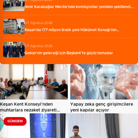
İzmir Karabağlar Meclisi'nde komisyonlar yeniden şekillendi…
07 Ağustos 2026
Keşan'da 177 milyon liralık yeni Hükümet Konağı'nın…
07 Ağustos 2026
Gebze’nin geleceği için Başkent'te güçlü temaslar
Keşan Kent Konseyi'nden
Yapay zeka genç girişimcilere
muhtarlara nezaket ziyareti…
yeni kapılar açıyor
GÜNDEM