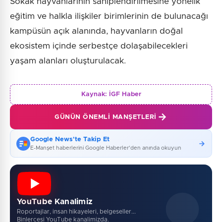
Sokak hayvanlarının sahiplendirilmesine yönelik
eğitim ve halkla ilişkiler birimlerinin de bulunacağı
kampüsün açık alanında, hayvanların doğal
ekosistem içinde serbestçe dolaşabilecekleri
yaşam alanları oluşturulacak.
Kaynak:
İGF Haber
GÜNÜN ÖNEMLI MANŞETLERI
Google News'te Takip Et
E-Manşet haberlerini Google Haberler'den anında okuyun
YouTube Kanalimiz
Roportajlar, insan hikayeleri, belgeseller...
Binlercesi YouTube kanalimizda.