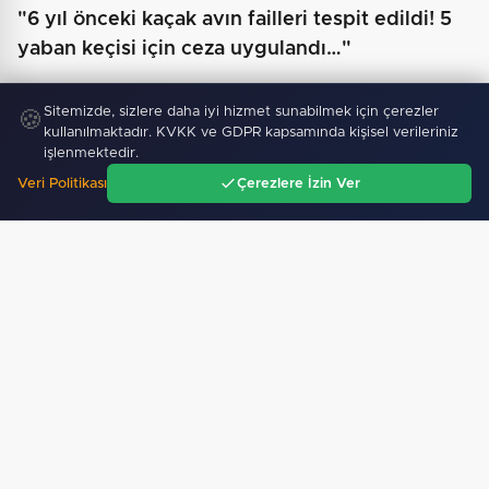
"6 yıl önceki kaçak avın failleri tespit edildi! 5
yaban keçisi için ceza uygulandı…"
Sitemizde, sizlere daha iyi hizmet sunabilmek için çerezler
🍪
kullanılmaktadır. KVKK ve GDPR kapsamında kişisel verileriniz
işlenmektedir.
Veri Politikası
Çerezlere İzin Ver
Ana Sayfa
Gündem
Ara
Menü
Türkiye ile Vietnam arasında 'hava'da yeni dönem...…