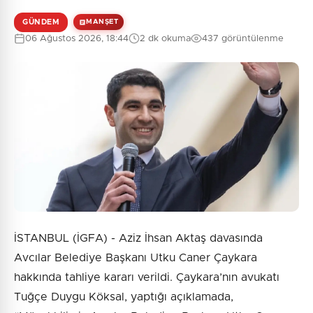
GÜNDEM
MANŞET
06 Ağustos 2026, 18:44
2 dk okuma
437 görüntülenme
İSTANBUL (İGFA) - Aziz İhsan Aktaş davasında
Avcılar Belediye Başkanı Utku Caner Çaykara
hakkında tahliye kararı verildi. Çaykara’nın avukatı
Tuğçe Duygu Köksal, yaptığı açıklamada,