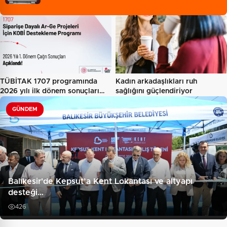
TÜBİTAK 1707 programında
Kadın arkadaşlıkları ruh
2026 yılı ilk dönem sonuçları…
sağlığını güçlendiriyor
GÜNDEM
Balıkesir'de Kepsut’a Kent Lokantası ve altyapı
desteği…
426