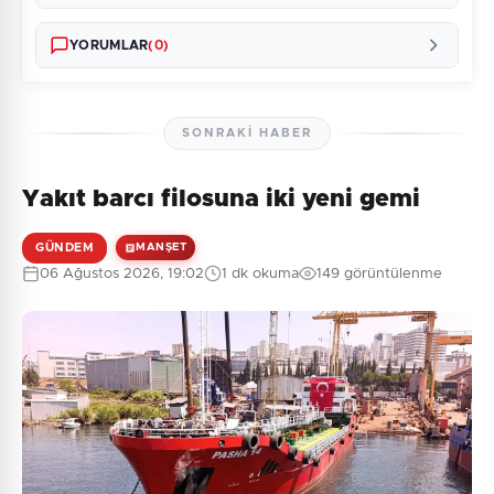
YORUMLAR
(0)
SONRAKI HABER
Yakıt barcı filosuna iki yeni gemi
Henüz yorum yapılmamış. İlk yorumu siz yapın!
GÜNDEM
MANŞET
06 Ağustos 2026, 19:02
1 dk okuma
149 görüntülenme
0
/2000
Güvenlik Sorusu:
2 + 7 = ?
Gönder