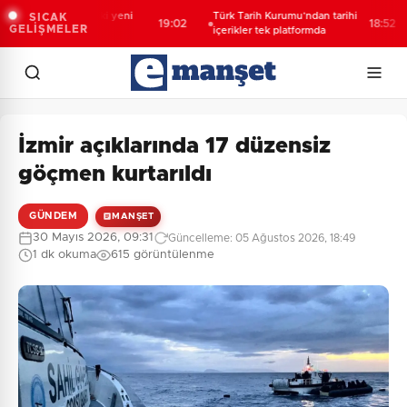
kıt barcı filosuna iki yeni
Türk Tarih Kurumu’ndan tarihi
SICAK
19:02
18:52
GELİŞMELER
emi
içerikler tek platformda
İzmir açıklarında 17 düzensiz
göçmen kurtarıldı
GÜNDEM
MANŞET
30 Mayıs 2026, 09:31
Güncelleme: 05 Ağustos 2026, 18:49
1 dk okuma
615 görüntülenme