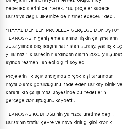
bir eğitim ve inovasyon merkezi oluşturmayı
hedeflediklerini belirterek, “Bu projeler sadece
Bursa’ya değil, ülkemize de hizmet edecek” dedi.
“HAYAL DENİLEN PROJELER GERÇEĞE DÖNÜŞTÜ”
TEKNOSAB’ın genişleme alanına ilişkin çalışmaların
2022 yılında başladığını hatırlatan Burkay, yaklaşık üç
yıllık hazırlık sürecinin ardından alanın 2026 yılı Şubat
ayında resmen ilan edildiğini söyledi.
Projelerin ilk açıklandığında birçok kişi tarafından
hayal olarak görüldüğünü ifade eden Burkay, birlik ve
kararlılıkla çalışılması sayesinde bu hedeflerin
gerçeğe dönüştüğünü kaydetti.
TEKNOSAB KOBİ OSB’nin yalnızca üretime değil,
Bursa’nın trafik, çevre ve hava kirliliği gibi kronik