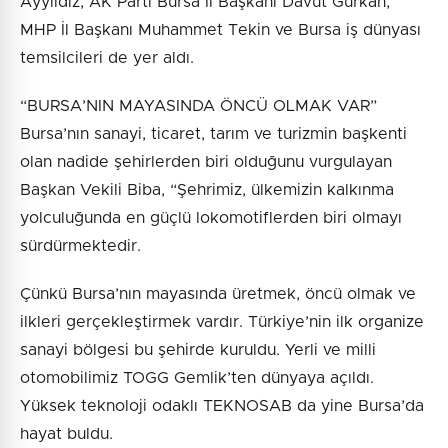
Ayyıldız, AK Parti Bursa İl Başkanı Davut Gürkan,
MHP İl Başkanı Muhammet Tekin ve Bursa iş dünyası
temsilcileri de yer aldı.
“BURSA’NIN MAYASINDA ÖNCÜ OLMAK VAR”
Bursa’nın sanayi, ticaret, tarım ve turizmin başkenti
olan nadide şehirlerden biri olduğunu vurgulayan
Başkan Vekili Biba, “Şehrimiz, ülkemizin kalkınma
yolculuğunda en güçlü lokomotiflerden biri olmayı
sürdürmektedir.
Çünkü Bursa’nın mayasında üretmek, öncü olmak ve
ilkleri gerçekleştirmek vardır. Türkiye’nin ilk organize
sanayi bölgesi bu şehirde kuruldu. Yerli ve milli
otomobilimiz TOGG Gemlik’ten dünyaya açıldı.
Yüksek teknoloji odaklı TEKNOSAB da yine Bursa’da
hayat buldu.