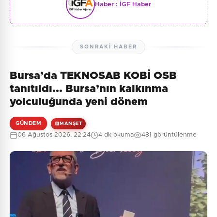
Haber :
İGF Haber
SONRAKI HABER
Bursa’da TEKNOSAB KOBİ OSB
tanıtıldı... Bursa’nın kalkınma
yolculuğunda yeni dönem
GÜNDEM
MANŞET
06 Ağustos 2026, 22:24
4 dk okuma
481 görüntülenme