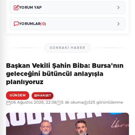
YORUM YAP
YORUMLAR
(0)
SONRAKI HABER
Başkan Vekili Şahin Biba: Bursa'nın
Henüz yorum yapılmamış. İlk yorumu siz yapın!
geleceğini bütüncül anlayışla
planlıyoruz
GÜNDEM
MANŞET
0
/2000
06 Ağustos 2026, 22:38
5 dk okuma
325 görüntülenme
Güvenlik Sorusu:
1 + 1 = ?