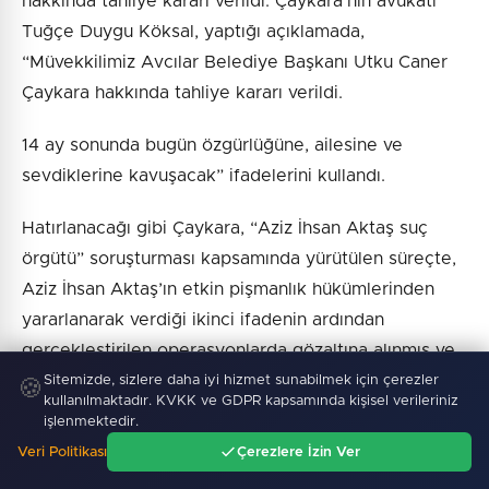
hakkında tahliye kararı verildi. Çaykara’nın avukatı
Tuğçe Duygu Köksal, yaptığı açıklamada,
“Müvekkilimiz Avcılar Belediye Başkanı Utku Caner
Çaykara hakkında tahliye kararı verildi.
14 ay sonunda bugün özgürlüğüne, ailesine ve
sevdiklerine kavuşacak” ifadelerini kullandı.
Hatırlanacağı gibi Çaykara, “Aziz İhsan Aktaş suç
örgütü” soruşturması kapsamında yürütülen süreçte,
Aziz İhsan Aktaş’ın etkin pişmanlık hükümlerinden
yararlanarak verdiği ikinci ifadenin ardından
gerçekleştirilen operasyonlarda gözaltına alınmış ve
tutuklanmıştı.
Sitemizde, sizlere daha iyi hizmet sunabilmek için çerezler
🍪
kullanılmaktadır. KVKK ve GDPR kapsamında kişisel verileriniz
işlenmektedir.
Soruşturma kapsamında Çaykara ile birlikte bazı
Veri Politikası
Çerezlere İzin Ver
belediye başkanları ve eski bir milletvekili hakkında
Ana Sayfa
Gündem
Ara
Menü