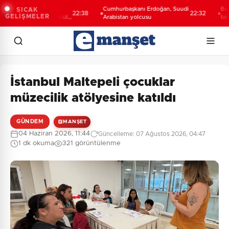
Şahin Biba:
Cumhurbaşkanı Erdoğan, Suudi
Bursa’da 
SICAK
22:38
22:32
GELİŞMELER
eceğini bütüncül
Arabistan yolcusu
tanıtıldı... 
lıyoruz
yolculuğun
İstanbul Maltepeli çocuklar
müzecilik atölyesine katıldı
GÜNDEM
MANŞET
04 Haziran 2026, 11:44
Güncelleme: 07 Ağustos 2026, 04:47
1 dk okuma
321 görüntülenme