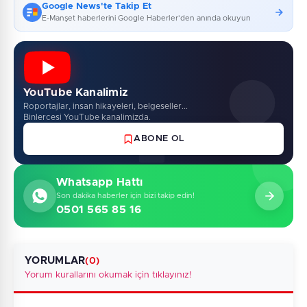
Google News'te Takip Et
E-Manşet haberlerini Google Haberler'den anında okuyun
YouTube Kanalimiz
Roportajlar, insan hikayeleri, belgeseller...
Binlercesi YouTube kanalimizda.
ABONE OL
Whatsapp Hattı
Son dakika haberler için bizi takip edin!
0501 565 85 16
YORUMLAR
(0)
Yorum kurallarını okumak için tıklayınız!