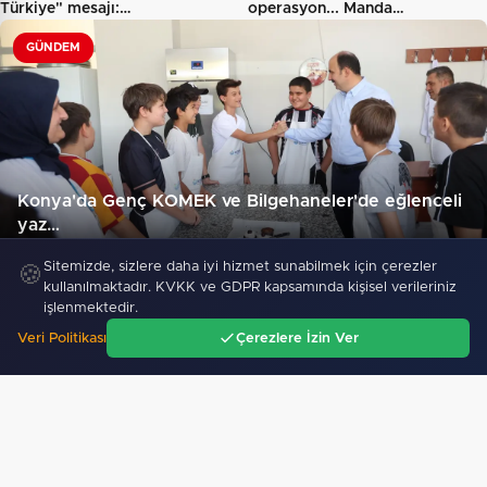
Türkiye" mesajı:…
operasyon... Manda…
GÜNDEM
Konya'da Genç KOMEK ve Bilgehaneler'de eğlenceli
yaz…
490
Sitemizde, sizlere daha iyi hizmet sunabilmek için çerezler
🍪
kullanılmaktadır. KVKK ve GDPR kapsamında kişisel verileriniz
işlenmektedir.
"ABD'de öldürülen Sebahattin Çiftçi'nin
Veri Politikası
Çerezlere İzin Ver
eşinden adalet çağrısı: İki yıldır mağduruz…"
Ana Sayfa
Gündem
Ara
Menü