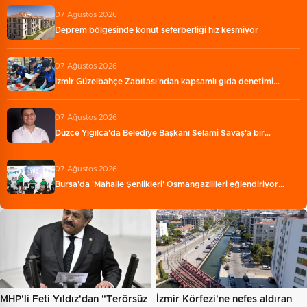
07 Ağustos 2026
Deprem bölgesinde konut seferberliği hız kesmiyor
07 Ağustos 2026
İzmir Güzelbahçe Zabıtası'ndan kapsamlı gıda denetimi…
07 Ağustos 2026
Düzce Yığılca'da Belediye Başkanı Selami Savaş'a bir…
07 Ağustos 2026
Bursa'da 'Mahalle Şenlikleri' Osmangazilileri eğlendiriyor…
MHP'li Feti Yıldız'dan "Terörsüz
İzmir Körfezi'ne nefes aldıran