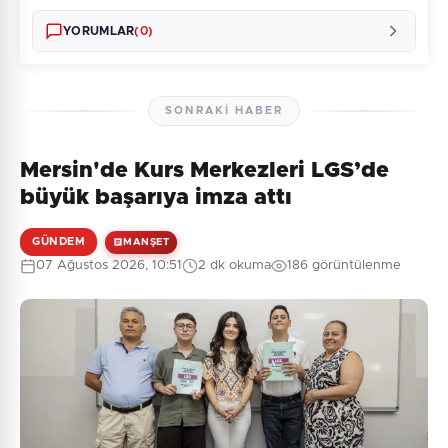
YORUMLAR
(0)
SONRAKI HABER
Mersin'de Kurs Merkezleri LGS’de
Henüz yorum yapılmamış. İlk yorumu siz yapın!
büyük başarıya imza attı
GÜNDEM
MANŞET
07 Ağustos 2026, 10:51
2 dk okuma
186 görüntülenme
0
/2000
Güvenlik Sorusu:
7 + 3 = ?
Gönder