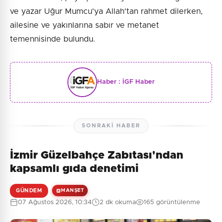
ve yazar Uğur Mumcu'ya Allah'tan rahmet dilerken,
ailesine ve yakınlarına sabır ve metanet
temennisinde bulundu.
Haber :
İGF Haber
SONRAKI HABER
İzmir Güzelbahçe Zabıtası'ndan
kapsamlı gıda denetimi
GÜNDEM
MANŞET
07 Ağustos 2026, 10:34
2 dk okuma
165 görüntülenme