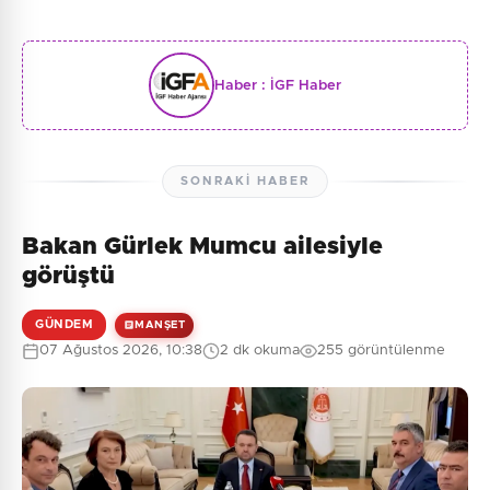
Haber :
İGF Haber
SONRAKI HABER
Bakan Gürlek Mumcu ailesiyle
görüştü
GÜNDEM
MANŞET
07 Ağustos 2026, 10:38
2 dk okuma
255 görüntülenme