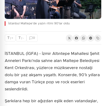
İstanbul Maltepe’de yazın ritmi 90’lar oldu
T
T
+
-
0
T
T
İSTANBUL (İGFA) - İzmir Altıntepe Mahallesi Şehit
Anneleri Parkı’nda sahne alan Maltepe Belediyesi
Kent Orkestrası, yüzlerce müziksevere nostalji
dolu bir yaz akşamı yaşattı. Konserde, 90’lı yıllara
damga vuran Türkçe pop ve rock eserleri
seslendirildi.
Şarkılara hep bir ağızdan eşlik eden vatandaşlar,