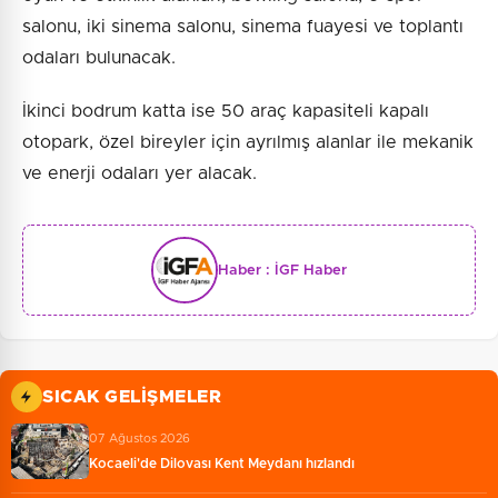
salonu, iki sinema salonu, sinema fuayesi ve toplantı
odaları bulunacak.
İkinci bodrum katta ise 50 araç kapasiteli kapalı
otopark, özel bireyler için ayrılmış alanlar ile mekanik
ve enerji odaları yer alacak.
Haber :
İGF Haber
SICAK GELIŞMELER
07 Ağustos 2026
Kocaeli'de Dilovası Kent Meydanı hızlandı