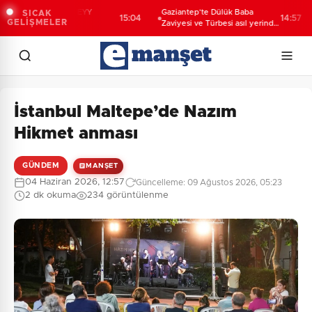
D’dan Yozgat’ta EYY
Gaziantep’te Dülük Baba
S
SICAK
15:04
14:57
GELİŞMELER
utlarına ziyaret
Zaviyesi ve Türbesi asıl yerinde
m
yeniden inşa edilecek
İstanbul Maltepe’de Nazım
Hikmet anması
GÜNDEM
MANŞET
04 Haziran 2026, 12:57
Güncelleme: 09 Ağustos 2026, 05:23
2 dk okuma
234 görüntülenme