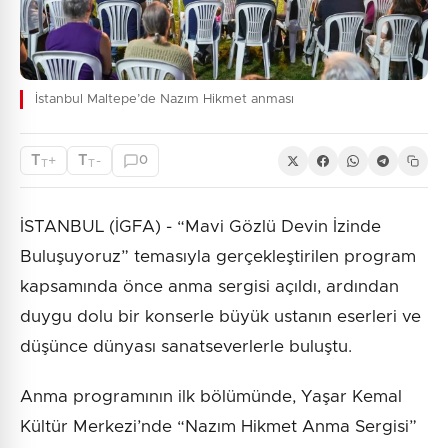
İstanbul Maltepe’de Nazım Hikmet anması
T
T
+
-
0
T
T
İSTANBUL (İGFA) - “Mavi Gözlü Devin İzinde
Buluşuyoruz” temasıyla gerçekleştirilen program
kapsamında önce anma sergisi açıldı, ardından
duygu dolu bir konserle büyük ustanın eserleri ve
düşünce dünyası sanatseverlerle buluştu.
Anma programının ilk bölümünde, Yaşar Kemal
Kültür Merkezi’nde “Nazım Hikmet Anma Sergisi”