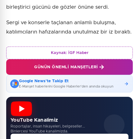
birleştirici gücünü de gözler önüne serdi.
Sergi ve konserle taçlanan anlamlı buluşma,
katılımcıların hafızalarında unutulmaz bir iz bıraktı.
Kaynak:
İGF Haber
GÜNÜN ÖNEMLI MANŞETLERI
Google News'te Takip Et
E-Manşet haberlerini Google Haberler'den anında okuyun
YouTube Kanalimiz
Roportajlar, insan hikayeleri, belgeseller...
Binlercesi YouTube kanalimizda.