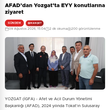
AFAD’dan Yozgat’ta EYY konutlarına
Henüz yorum yapılmamış. İlk yorumu siz yapın!
ziyaret
GÜNDEM
MANŞET
09 Ağustos 2026, 15:04
2 dk okuma
200 görüntülenme
0
/2000
Güvenlik Sorusu:
4 + 7 = ?
Gönder
YOZGAT (İGFA) - Afet ve Acil Durum Yönetimi
Başkanlığı (AFAD), 2024 yılında Tokat’ın Sulusaray