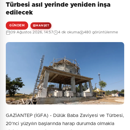
Türbesi asıl yerinde yeniden inşa
edilecek
GÜNDEM
MANŞET
09 Ağustos 2026, 14:57
4 dk okuma
480 görüntülenme
GAZİANTEP (İGFA) - Dülük Baba Zaviyesi ve Türbesi,
20’nci yüzyılın başlarında harap durumda olmakla