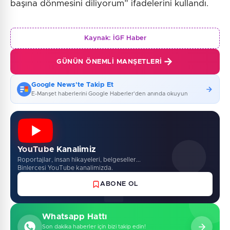
başına dönmesini diliyorum” ifadelerini kullandı.
Kaynak:
İGF Haber
GÜNÜN ÖNEMLI MANŞETLERI
Google News'te Takip Et
E-Manşet haberlerini Google Haberler'den anında okuyun
YouTube Kanalimiz
Roportajlar, insan hikayeleri, belgeseller...
Binlercesi YouTube kanalimizda.
ABONE OL
Whatsapp Hattı
Son dakika haberler için bizi takip edin!