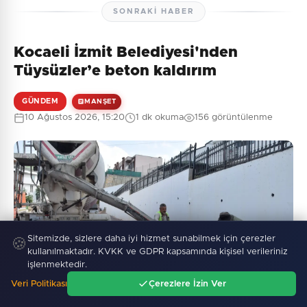
SONRAKI HABER
Kocaeli İzmit Belediyesi'nden
Tüysüzler’e beton kaldırım
GÜNDEM
MANŞET
10 Ağustos 2026, 15:20
1 dk okuma
156 görüntülenme
Sitemizde, sizlere daha iyi hizmet sunabilmek için çerezler
🍪
kullanılmaktadır. KVKK ve GDPR kapsamında kişisel verileriniz
işlenmektedir.
Veri Politikası
Çerezlere İzin Ver
Ana Sayfa
Gündem
Ara
Menü