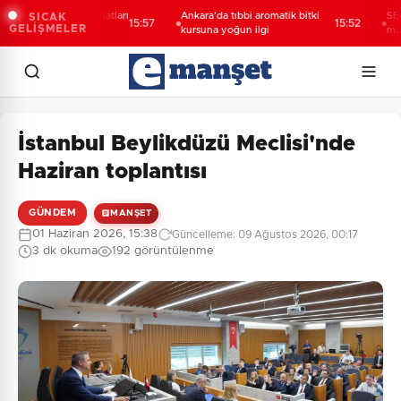
 kanalizasyon hatları
Ankara'da tıbbi aromatik bitki
SEDEM’den
SICAK
15:57
15:52
GELİŞMELER
kursuna yoğun ilgi
mücadele
İstanbul Beylikdüzü Meclisi'nde
Haziran toplantısı
GÜNDEM
MANŞET
01 Haziran 2026, 15:38
Güncelleme: 09 Ağustos 2026, 00:17
3 dk okuma
192 görüntülenme