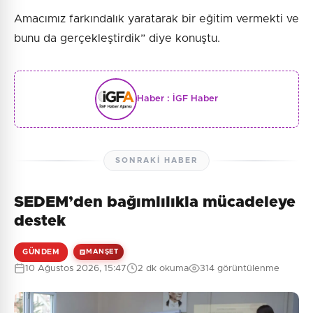
Amacımız farkındalık yaratarak bir eğitim vermekti ve
bunu da gerçekleştirdik” diye konuştu.
Haber :
İGF Haber
SONRAKI HABER
SEDEM’den bağımlılıkla mücadeleye
destek
GÜNDEM
MANŞET
10 Ağustos 2026, 15:47
2 dk okuma
314 görüntülenme