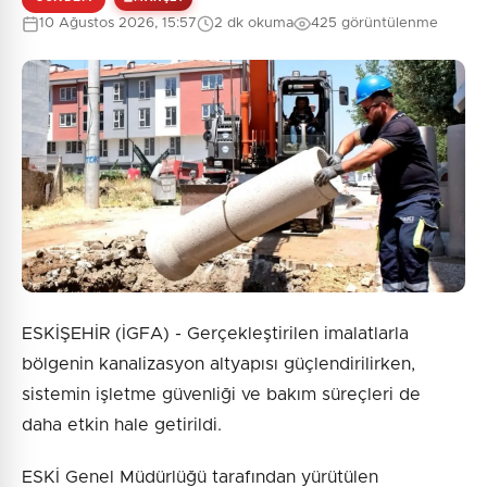
10 Ağustos 2026, 15:57
2 dk okuma
425 görüntülenme
0
/2000
Güvenlik Sorusu:
7 + 9 = ?
Gönder
ESKİŞEHİR (İGFA) - Gerçekleştirilen imalatlarla
bölgenin kanalizasyon altyapısı güçlendirilirken,
sistemin işletme güvenliği ve bakım süreçleri de
daha etkin hale getirildi.
ESKİ Genel Müdürlüğü tarafından yürütülen