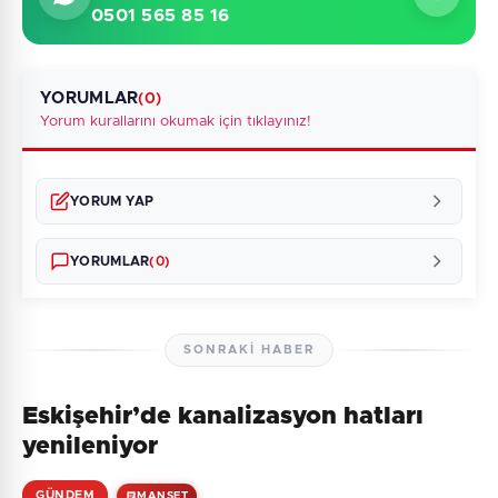
0501 565 85 16
YORUMLAR
(0)
Yorum kurallarını okumak için tıklayınız!
YORUM YAP
YORUMLAR
(0)
SONRAKI HABER
Eskişehir’de kanalizasyon hatları
Henüz yorum yapılmamış. İlk yorumu siz yapın!
yenileniyor
GÜNDEM
MANŞET