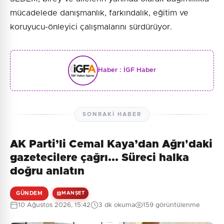
mücadelede danışmanlık, farkındalık, eğitim ve
koruyucu-önleyici çalışmalarını sürdürüyor.
Haber :
İGF Haber
SONRAKI HABER
AK Parti’li Cemal Kaya’dan Ağrı'daki
gazetecilere çağrı... Süreci halka
doğru anlatın
GÜNDEM
MANŞET
10 Ağustos 2026, 15:42
3 dk okuma
159 görüntülenme