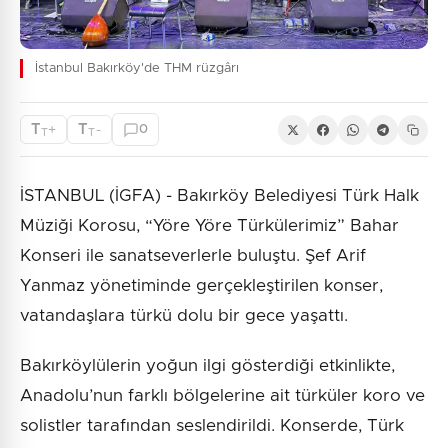
İstanbul Bakırköy'de THM rüzgârı
T
T
+
-
0
T
T
İSTANBUL (İGFA) - Bakırköy Belediyesi Türk Halk
Müziği Korosu, “Yöre Yöre Türkülerimiz” Bahar
Konseri ile sanatseverlerle buluştu. Şef Arif
Yanmaz yönetiminde gerçekleştirilen konser,
vatandaşlara türkü dolu bir gece yaşattı.
Bakırköylülerin yoğun ilgi gösterdiği etkinlikte,
Anadolu’nun farklı bölgelerine ait türküler koro ve
solistler tarafından seslendirildi. Konserde, Türk