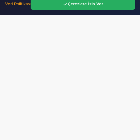
Veri Politikası
Çerezlere İzin Ver
Ana Sayfa
Gündem
Ara
Menü
Yapay zeka genç girişimcilere yeni kapılar açıyor