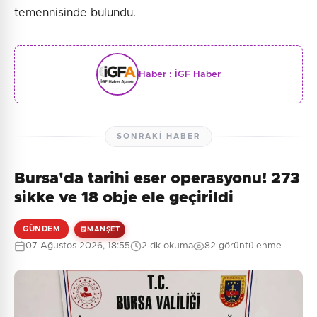
temennisinde bulundu.
Haber :
İGF Haber
SONRAKI HABER
Bursa'da tarihi eser operasyonu! 273
sikke ve 18 obje ele geçirildi
GÜNDEM
MANŞET
07 Ağustos 2026, 18:55
2 dk okuma
82 görüntülenme