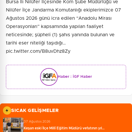
Bursa İli Nilüfer İlçesinde Kom Şube Müdürlüğü ve
Nilüfer İlçe Jandarma Komutanlığı ekiplerimizce 07
Ağustos 2026 günü icra edilen “Anadolu Mirası
Operasyonları” kapsamında yapılan faaliyet
neticesinde; şüpheli (1) şahıs yanında bulunan ve
tarihi eser niteliği taşıdığı…
pic.twitter.com/B8uvDhz8Zy
Haber :
İGF Haber
SICAK GELIŞMELER
07 Ağustos 2026
Keşan eski İlçe Millî Eğitim Müdürü vefatının yıl…