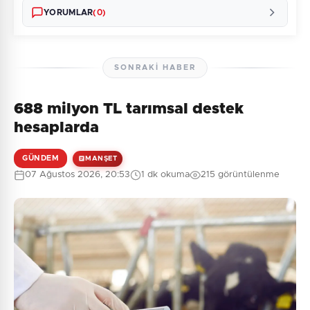
YORUMLAR
(0)
SONRAKI HABER
688 milyon TL tarımsal destek
Henüz yorum yapılmamış. İlk yorumu siz yapın!
hesaplarda
GÜNDEM
MANŞET
07 Ağustos 2026, 20:53
1 dk okuma
215 görüntülenme
0
/2000
Güvenlik Sorusu:
6 + 6 = ?
Gönder