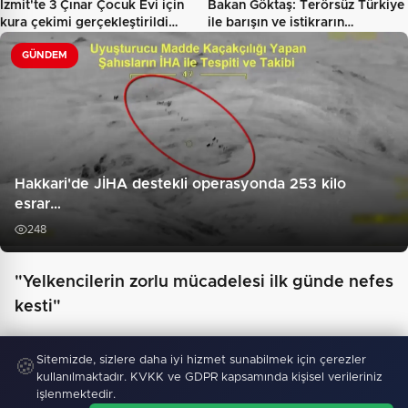
İzmit'te 3 Çınar Çocuk Evi için
Bakan Göktaş: Terörsüz Türkiye
kura çekimi gerçekleştirildi…
ile barışın ve istikrarın…
GÜNDEM
Hakkari'de JİHA destekli operasyonda 253 kilo
esrar…
248
"Yelkencilerin zorlu mücadelesi ilk günde nefes
kesti"
Sitemizde, sizlere daha iyi hizmet sunabilmek için çerezler
🍪
kullanılmaktadır. KVKK ve GDPR kapsamında kişisel verileriniz
işlenmektedir.