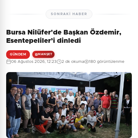
SONRAKI HABER
Bursa Nilüfer'de Başkan Özdemir,
Esentepeliler’i dinledi
GÜNDEM
MANŞET
06 Ağustos 2026, 12:23
2 dk okuma
180 görüntülenme