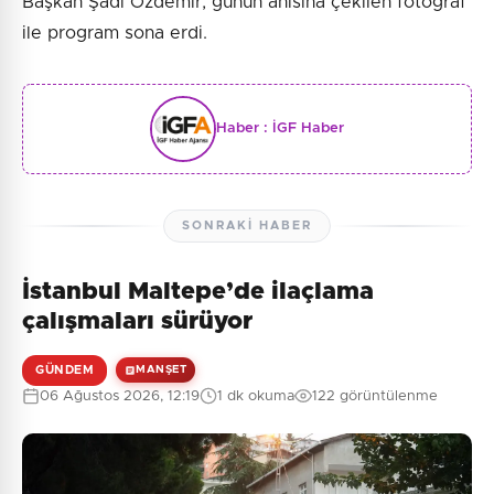
Başkan Şadi Özdemir, günün anısına çekilen fotoğraf
ile program sona erdi.
Haber :
İGF Haber
SONRAKI HABER
İstanbul Maltepe’de ilaçlama
çalışmaları sürüyor
GÜNDEM
MANŞET
06 Ağustos 2026, 12:19
1 dk okuma
122 görüntülenme