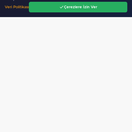
Ankara ATA Çiftliği yoncaları Doğal Yaşam Parkı'na…
Veri Politikası
Çerezlere İzin Ver
Ana Sayfa
Gündem
Ara
Menü
Mobil Uygulamamız Yayında!
Binlerce haberden
anında haberdar ol, ilgi alanına göre haber oku.