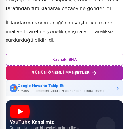
tarafından tutuklanarak cezaevine gönderildi.
İl Jandarma Komutanlığı'nın uyuşturucu madde
imal ve ticaretine yönelik çalışmalarını aralıksız
sürdürdüğü bildirildi.
Kaynak:
BHA
GÜNÜN ÖNEMLI MANŞETLERI
Google News'te Takip Et
E-Manşet haberlerini Google Haberler'den anında okuyun
YouTube Kanalimiz
Roportajlar, insan hikayeleri, belgeseller...