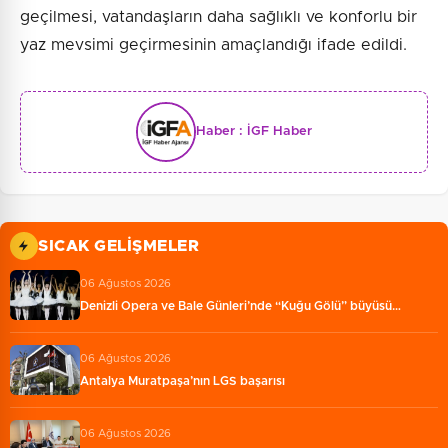
geçilmesi, vatandaşların daha sağlıklı ve konforlu bir
yaz mevsimi geçirmesinin amaçlandığı ifade edildi.
Haber :
İGF Haber
SICAK GELIŞMELER
06 Ağustos 2026
Denizli Opera ve Bale Günleri’nde “Kuğu Gölü” büyüsü…
06 Ağustos 2026
Antalya Muratpaşa’nın LGS başarısı
06 Ağustos 2026