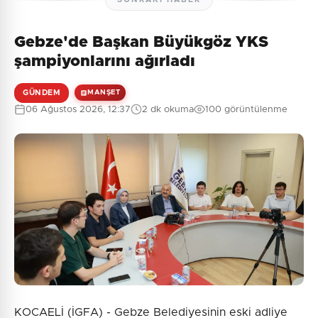
Gebze'de Başkan Büyükgöz YKS
Henüz yorum yapılmamış. İlk yorumu siz yapın!
şampiyonlarını ağırladı
GÜNDEM
MANŞET
06 Ağustos 2026, 12:37
2 dk okuma
100 görüntülenme
0
/2000
Güvenlik Sorusu:
6 + 1 = ?
Gönder
KOCAELİ (İGFA) - Gebze Belediyesinin eski adliye