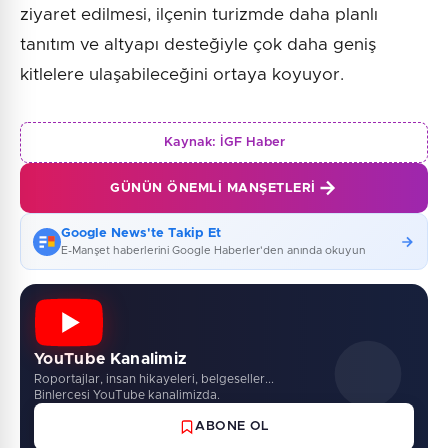
ziyaret edilmesi, ilçenin turizmde daha planlı
tanıtım ve altyapı desteğiyle çok daha geniş
kitlelere ulaşabileceğini ortaya koyuyor.
Kaynak:
İGF Haber
GÜNÜN ÖNEMLI MANŞETLERI
Google News'te Takip Et
E-Manşet haberlerini Google Haberler'den anında okuyun
YouTube Kanalimiz
Roportajlar, insan hikayeleri, belgeseller...
Binlercesi YouTube kanalimizda.
ABONE OL