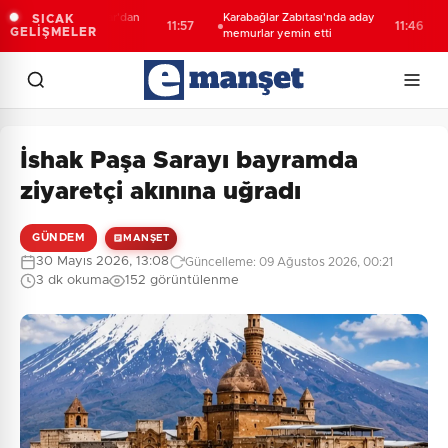
em 7000 Boğazlar'dan
Karabağlar Zabıtası'nda aday
Çoc
SICAK
11:57
11:46
GELİŞMELER
le geçti
memurlar yemin etti
842
faa
İshak Paşa Sarayı bayramda
ziyaretçi akınına uğradı
GÜNDEM
MANŞET
30 Mayıs 2026, 13:08
Güncelleme: 09 Ağustos 2026, 00:21
3 dk okuma
152 görüntülenme