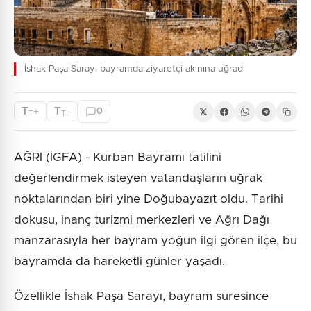
İshak Paşa Sarayı bayramda ziyaretçi akınına uğradı
T
T
+
-
0
T
T
AĞRI (İGFA) - Kurban Bayramı tatilini
değerlendirmek isteyen vatandaşların uğrak
noktalarından biri yine Doğubayazıt oldu. Tarihi
dokusu, inanç turizmi merkezleri ve Ağrı Dağı
manzarasıyla her bayram yoğun ilgi gören ilçe, bu
bayramda da hareketli günler yaşadı.
Özellikle İshak Paşa Sarayı, bayram süresince