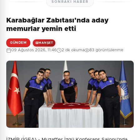
SONRAKI HABER
Karabağlar Zabıtası'nda aday
memurlar yemin etti
GÜNDEM
MANŞET
09 Ağustos 2026, 11:46
2 dk okuma
83 görüntülenme
İZMİR (İGFA) - Muzaffer İzgü Konferans Salonu'nda