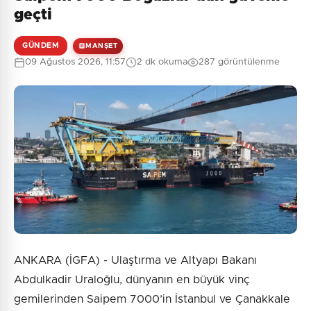
Henüz yorum yapılmamış. İlk yorumu siz yapın!
geçti
GÜNDEM
MANŞET
09 Ağustos 2026, 11:57
2 dk okuma
287 görüntülenme
0
/2000
Güvenlik Sorusu:
6 + 4 = ?
Gönder
ANKARA (İGFA) - Ulaştırma ve Altyapı Bakanı
Abdulkadir Uraloğlu, dünyanın en büyük vinç
gemilerinden Saipem 7000’in İstanbul ve Çanakkale