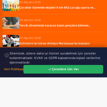
09 Ağustos 2026
Çocuklar Güvende ekipleri 9 bin 842 çocuğu spora ve…
09 Ağustos 2026
Tercih döneminde kararsız kalan gençlere bilimsel…
09 Ağustos 2026
Aytmatov’un mirası Antalya Muratpaşa’da büyüyor
Sitemizde, sizlere daha iyi hizmet sunabilmek için çerezler
🍪
kullanılmaktadır. KVKK ve GDPR kapsamında kişisel verileriniz
işlenmektedir.
Veri Politikası
Çerezlere İzin Ver
Ana Sayfa
Gündem
Ara
Menü
Saipem 7000 Boğazlar'dan
Karabağlar Zabıtası'nda aday
güvenle geçti
memurlar yemin etti
GÜNDEM