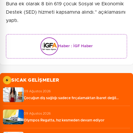
Buna ek olarak 8 bin 619 çocuk Sosyal ve Ekonomik
Destek (SED) hizmeti kapsamına alındı.” açıklamasını
yaptı.
Haber :
İGF Haber
SICAK GELIŞMELER
09 Ağustos 2026
Çocuğun diş sağlığı sadece fırçalamaktan ibaret değil…
09 Ağustos 2026
Olympos Regatta, hız kesmeden devam ediyor