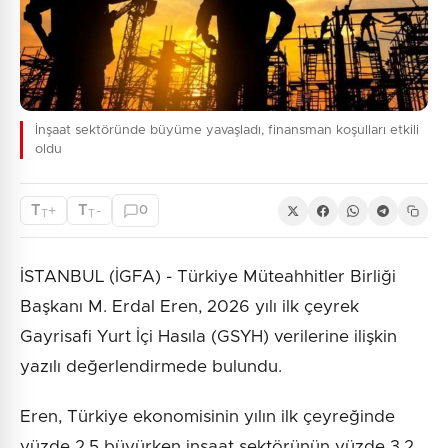
İnşaat sektöründe büyüme yavaşladı, finansman koşulları etkili
oldu
T
T
+
-
0
T
T
İSTANBUL (İGFA) - Türkiye Müteahhitler Birliği
Başkanı M. Erdal Eren, 2026 yılı ilk çeyrek
Gayrisafi Yurt İçi Hasıla (GSYH) verilerine ilişkin
yazılı değerlendirmede bulundu.
Eren, Türkiye ekonomisinin yılın ilk çeyreğinde
yüzde 2,5 büyürken inşaat sektörünün yüzde 3,2