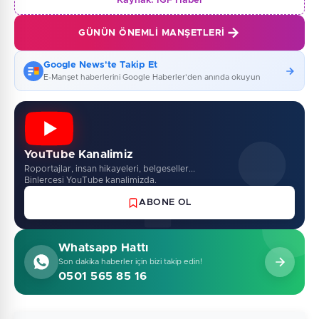
Kaynak:
İGF Haber
GÜNÜN ÖNEMLI MANŞETLERI
Google News'te Takip Et
E-Manşet haberlerini Google Haberler'den anında okuyun
YouTube Kanalimiz
Roportajlar, insan hikayeleri, belgeseller...
Binlercesi YouTube kanalimizda.
ABONE OL
Whatsapp Hattı
Son dakika haberler için bizi takip edin!
0501 565 85 16