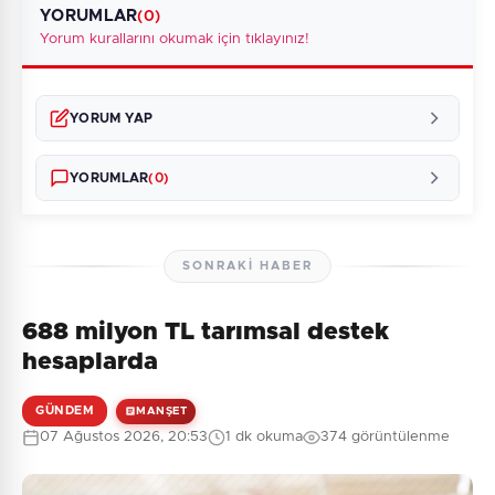
YORUMLAR
(0)
Yorum kurallarını okumak için tıklayınız!
YORUM YAP
YORUMLAR
(0)
SONRAKI HABER
688 milyon TL tarımsal destek
Henüz yorum yapılmamış. İlk yorumu siz yapın!
hesaplarda
GÜNDEM
MANŞET
07 Ağustos 2026, 20:53
1 dk okuma
374 görüntülenme
0
/2000
Güvenlik Sorusu: