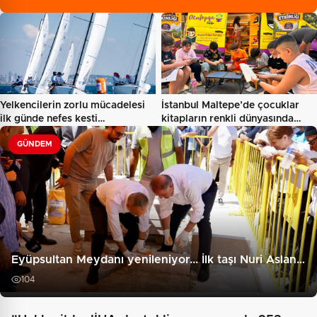
Yelkencilerin zorlu mücadelesi
İstanbul Maltepe’de çocuklar
ilk günde nefes kesti…
kitapların renkli dünyasında…
GÜNDEM
Eyüpsultan Meydanı yenileniyor... İlk taşı Nuri Aslan…
104