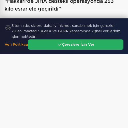
"Hakkari'de JİHA destekli operasyonda 253
kilo esrar ele geçirildi"
Sitemizde, sizlere daha iyi hizmet sunabilmek için çerezler
🍪
kullanılmaktadır. KVKK ve GDPR kapsamında kişisel verileriniz
işlenmektedir.
Veri Politikası
Çerezlere İzin Ver
Ana Sayfa
Gündem
Ara
Menü
Keşan eski İlçe Millî Eğitim Müdürü vefatının yıl…