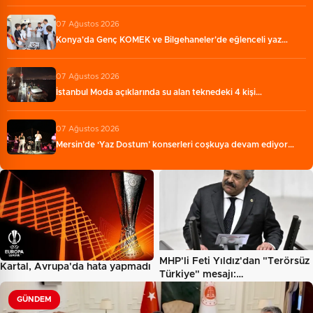
07 Ağustos 2026
Konya'da Genç KOMEK ve Bilgehaneler'de eğlenceli yaz…
07 Ağustos 2026
İstanbul Moda açıklarında su alan teknedeki 4 kişi…
07 Ağustos 2026
Mersin’de ‘Yaz Dostum’ konserleri coşkuya devam ediyor…
MHP'li Feti Yıldız'dan "Terörsüz
Kartal, Avrupa'da hata yapmadı
Türkiye" mesajı:…
GÜNDEM