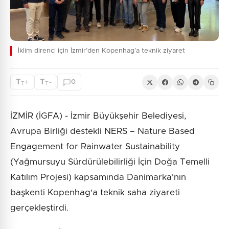
İklim direnci için İzmir’den Kopenhag’a teknik ziyaret
T
T
+
-
0
T
T
İZMİR (İGFA) - İzmir Büyükşehir Belediyesi,
Avrupa Birliği destekli NERS – Nature Based
Engagement for Rainwater Sustainability
(Yağmursuyu Sürdürülebilirliği İçin Doğa Temelli
Katılım Projesi) kapsamında Danimarka'nın
başkenti Kopenhag'a teknik saha ziyareti
gerçekleştirdi.