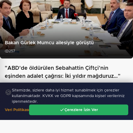
Bakan Gürlek Mumcu ailesiyle görüştü
257
"ABD'de öldürülen Sebahattin Çiftçi'nin
eşinden adalet çağrısı: İki yıldır mağduruz…"
Sitemizde, sizlere daha iyi hizmet sunabilmek için çerezler
🍪
kullanılmaktadır. KVKK ve GDPR kapsamında kişisel verileriniz
işlenmektedir.
Veri Politikası
Çerezlere İzin Ver
Ana Sayfa
Gündem
Ara
Menü