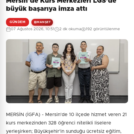
Mersin'de Kurs Merkezleri LGS’de
Henüz yorum yapılmamış. İlk yorumu siz yapın!
büyük başarıya imza attı
GÜNDEM
MANŞET
07 Ağustos 2026, 10:51
2 dk okuma
192 görüntülenme
0
/2000
Güvenlik Sorusu:
8 + 4 = ?
Gönder
MERSİN (İGFA) - Mersin'de 10 ilçede hizmet veren 21
kurs merkezinden 328 öğrenci nitelikli liselere
yerleşirken; Büyükşehir’in sunduğu ücretsiz eğitim,