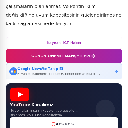
çalışmaların planlanması ve kentin iklim
değişikliğine uyum kapasitesinin güçlendirilmesine
katkı sağlaması hedefleniyor.
Kaynak:
İGF Haber
GÜNÜN ÖNEMLI MANŞETLERI
Google News'te Takip Et
E-Manşet haberlerini Google Haberler'den anında okuyun
YouTube Kanalimiz
Roportajlar, insan hikayeleri, belgeseller...
Binlercesi YouTube kanalimizda.
ABONE OL