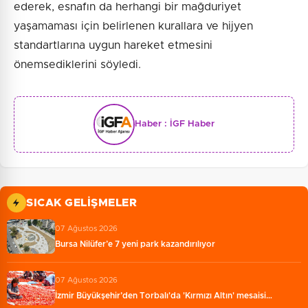
ederek, esnafın da herhangi bir mağduriyet
yaşamaması için belirlenen kurallara ve hijyen
standartlarına uygun hareket etmesini
önemsediklerini söyledi.
Haber :
İGF Haber
SICAK GELIŞMELER
07 Ağustos 2026
Bursa Nilüfer’e 7 yeni park kazandırılıyor
07 Ağustos 2026
İzmir Büyükşehir’den Torbalı'da 'Kırmızı Altın' mesaisi…