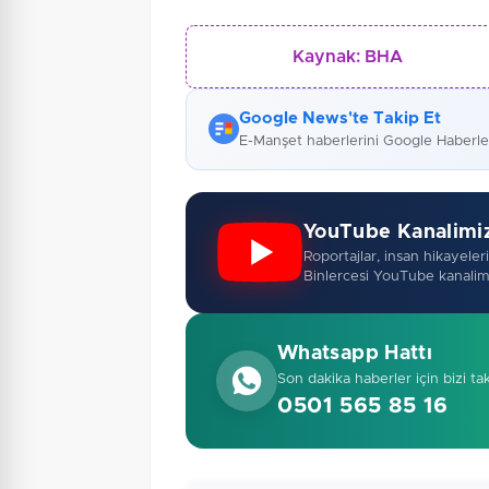
Kaynak:
BHA
Google News'te Takip Et
E-Manşet haberlerini Google Haberl
YouTube Kanalimi
Roportajlar, insan hikayeleri,
Binlercesi YouTube kanalim
Whatsapp Hattı
Son dakika haberler için bizi ta
0501 565 85 16