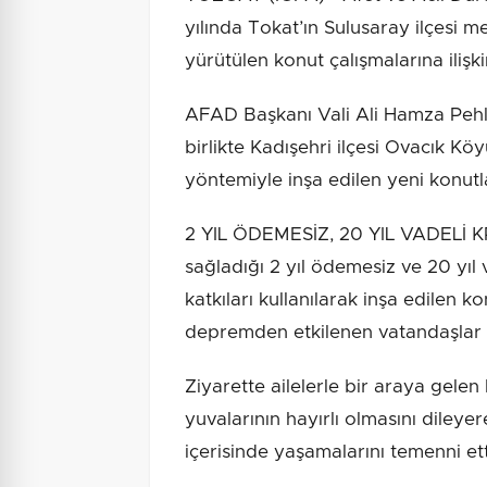
yılında Tokat’ın Sulusaray ilçesi 
yürütülen konut çalışmalarına ilişk
AFAD Başkanı Vali Ali Hamza Pehli
birlikte Kadışehri ilçesi Ovacık K
yöntemiyle inşa edilen yeni konutlar
2 YIL ÖDEMESİZ, 20 YIL VADELİ K
sağladığı 2 yıl ödemesiz ve 20 yıl v
katkıları kullanılarak inşa edilen
depremden etkilenen vatandaşlar y
Ziyarette ailelerle bir araya gele
yuvalarının hayırlı olmasını dileye
içerisinde yaşamalarını temenni ett