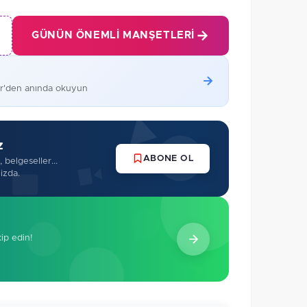
GÜNÜN ÖNEMLI MANŞETLERI
er'den anında okuyun
z
ABONE OL
 belgeseller...
izda.
kip edin!