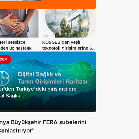
kilometrelik yol…
eri sessizce
KOSGEB’den yeşil
eden üç hastalık
teknoloji girişimlerine 6,5
milyon…
DEM
r'den Türkiye’deki girişimcilere
ital Sağlık…
4
nya Büyükşehir FERA şubelerini
gınlaştırıyor"