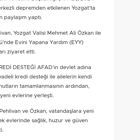
merkezli depremden etkilenen Yozgat’ta
in paylaşım yaptı.
van, Yozgat Valisi Mehmet Ali Özkan ile
öyü’nde Evini Yapana Yardım (EYY)
ı ziyaret etti.
REDİ DESTEĞİ AFAD’ın devlet adına
adeli kredi desteği ile ailelerin kendi
 konutların tamamlanmasının ardından,
eni evlerine yerleşti.
n Pehlivan ve Özkan, vatandaşlara yeni
rek evlerinde sağlık, huzur ve güven
i.