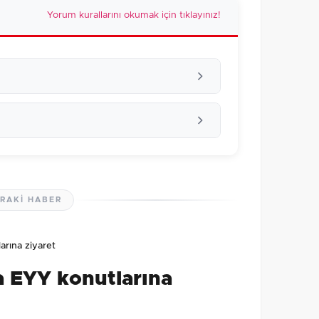
Yorum kurallarını okumak için tıklayınız!
RAKI HABER
lmamış. İlk yorumu siz yapın!
rına ziyaret
0
/2000
 EYY konutlarına
Gönder