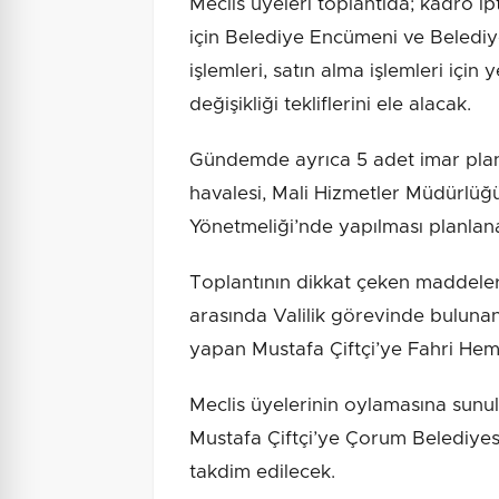
Meclis üyeleri toplantıda; kadro ipt
için Belediye Encümeni ve Belediy
işlemleri, satın alma işlemleri için y
değişikliği tekliflerini ele alacak.
Gündemde ayrıca 5 adet imar planı 
havalesi, Mali Hizmetler Müdürlüğü
Yönetmeliği’nde yapılması planlana
Toplantının dikkat çeken maddeler
arasında Valilik görevinde bulunan
yapan Mustafa Çiftçi’ye Fahri Hemş
Meclis üyelerinin oylamasına sunul
Mustafa Çiftçi’ye Çorum Belediyesi
takdim edilecek.