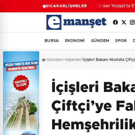
AFAD’dan Yozgat’ta EYY 
SICAK
GELİŞMELER
BURSA
EKONOMİ
GÜNDEM
SPOR
/
Gündem Haberleri
/
İçişleri Bakanı Mustafa Çift
İçişleri Ba
Çiftçi’ye Fa
Hemşehrilik