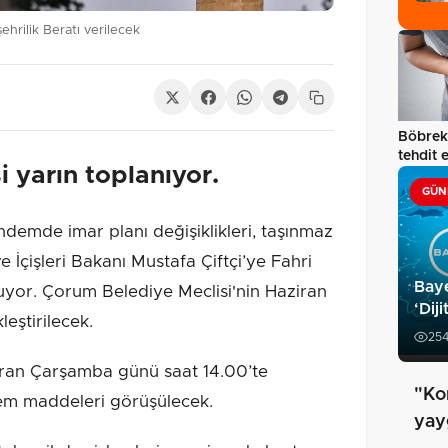
ehrilik Beratı verilecek
Böbrekl
tehdit 
 yarın toplanıyor.
GÜN
de imar planı değişiklikleri, taşınmaz
e İçişleri Bakanı Mustafa Çiftçi’ye Fahri
Baye
uyor. Çorum Belediye Meclisi'nin Haziran
‘Dij
eştirilecek.
25
iran Çarşamba günü saat 14.00’te
"Ko
em maddeleri görüşülecek.
yay