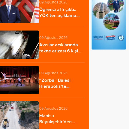
09 Ağustos 2026
Öğrenci affı çıktı..
YÖK'ten açıklama
geldi! 4 aylık…
09 Ağustos 2026
Avcılar açıklarında
tekne arızası 6 kişi
kurtarıldı…
09 Ağustos 2026
“Zorba” Balesi
Hierapolis’te
sahnelendi
09 Ağustos 2026
Manisa
Büyükşehir’den
Kula’da 12,5