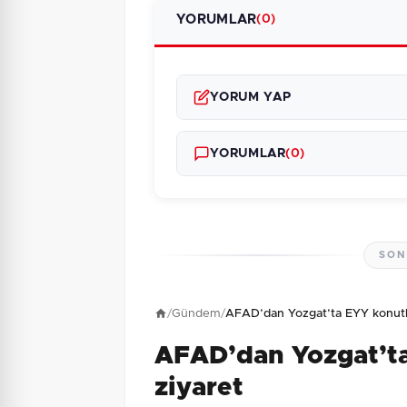
YORUMLAR
(0)
YORUM YAP
YORUMLAR
(0)
SON
Henüz yorum yapı
/
Gündem
/
AFAD’dan Yozgat’ta EYY konutla
AFAD’dan Yozgat’ta
4 + 10 = ?
Güvenlik Sorusu:
ziyaret