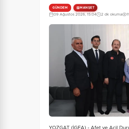
GÜNDEM
MANŞET
09 Ağustos 2026, 15:04
2 dk okuma
1
YOZGAT (İGFA) - Afet ve Acil Dur