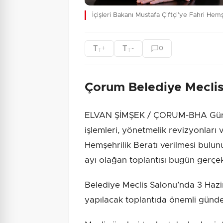
İçişleri Bakanı Mustafa Çiftçi’ye Fahri Hemş
T
T
+
-
0
T
T
Çorum Belediye Meclisi
ELVAN ŞİMŞEK / ÇORUM-BHA Gündem
işlemleri, yönetmelik revizyonları v
Hemşehrilik Beratı verilmesi bulun
ayı olağan toplantısı bugün gerçekl
Belediye Meclis Salonu’nda 3 Haz
yapılacak toplantıda önemli günd