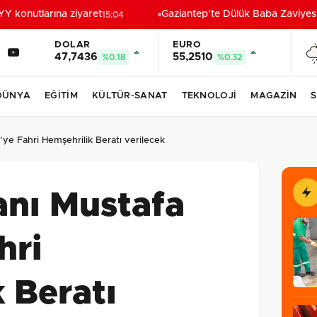
konutlarına ziyaret
Gaziantep’te Dülük Baba Zaviyesi v
15:04
DOLAR
EURO
47,7436
55,2510
%0.18
%0.32
DÜNYA
EĞİTİM
KÜLTÜR-SANAT
TEKNOLOJİ
MAGAZİN
S
çi’ye Fahri Hemşehrilik Beratı verilecek
kanı Mustafa
hri
 Beratı