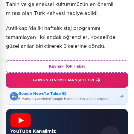
Tahin ve geleneksel kültürümüzün en önemli
mirası olan Türk Kahvesi hediye edildi.
Antikkapı’da iki haftalık staj programını
tamamlayan Hollandalı öğrenciler, Kocaeli’de
güzel anılar biriktirerek ülkelerine döndü.
Kaynak:
İGF Haber
GÜNÜN ÖNEMLI MANŞETLERI
Google News'te Takip Et
E-Manşet haberlerini Google Haberler'den anında okuyun
YouTube Kanalimiz