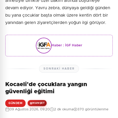
annesiyle birlikte özel bakım altında büyümeye
devam ediyor. Yavru zebra, dünyaya geldiği günden
bu yana çocuklar başta olmak üzere kentin dört bir
yanından gelen ziyaretçilerden yoğun ilgi görüyor.
Haber :
İGF Haber
SONRAKI HABER
Kocaeli'de çocuklara yangın
güvenliği eğitimi
GÜNDEM
MANŞET
09 Ağustos 2026, 09:20
2 dk okuma
370 görüntülenme