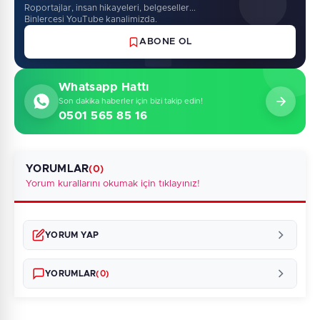
Roportajlar, insan hikayeleri, belgeseller...
Binlercesi YouTube kanalimizda.
ABONE OL
Whatsapp Hattı
Son dakika haberler için bizi takip edin!
0501 565 85 16
YORUMLAR
(0)
Yorum kurallarını okumak için tıklayınız!
YORUM YAP
YORUMLAR
(0)