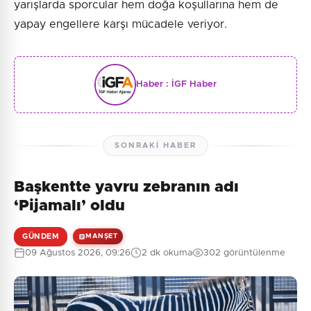
yarışlarda sporcular hem doğa koşullarına hem de
yapay engellere karşı mücadele veriyor.
Haber :
İGF Haber
SONRAKI HABER
Başkentte yavru zebranın adı
‘Pijamalı’ oldu
GÜNDEM
MANŞET
09 Ağustos 2026, 09:26
2 dk okuma
302 görüntülenme