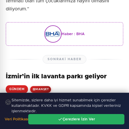
teminatı olan tüm çocuklarımıza hayırlı olmasını
diliyorum.”
Haber :
BHA
SONRAKI HABER
İzmir’in ilk lavanta parkı geliyor
GÜNDEM
MANŞET
09 Ağustos 2026, 09:14
2 dk okuma
258 görüntülenme
Sitemizde, sizlere daha iyi hizmet sunabilmek için çerezler
🍪
kullanılmaktadır. KVKK ve GDPR kapsamında kişisel verileriniz
işlenmektedir.
Veri Politikası
Çerezlere İzin Ver
Ana Sayfa
Gündem
Ara
Menü