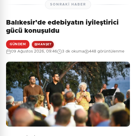
SONRAKI HABER
Balıkesir’de edebiyatın iyileştirici
Henüz yorum yapılmamış. İlk yorumu siz yapın!
gücü konuşuldu
GÜNDEM
MANŞET
09 Ağustos 2026, 09:46
3 dk okuma
448 görüntülenme
0
/2000
Güvenlik Sorusu:
4 + 7 = ?
Gönder