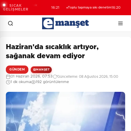
naf odalarından ortak
SICAK
16:21
Toplu taşımaya sıkı denetim
16:20
GELİŞMELER
ıklama
Haziran'da sıcaklık artıyor,
sağanak devam ediyor
GÜNDEM
MANŞET
01 Haziran 2026, 07:53
Güncelleme: 08 Ağustos 2026, 15:00
1 dk okuma
192 görüntülenme