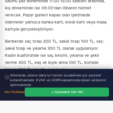
salonu yaz döneminde 11.00-19.00 saatleri arasında,
kış döneminde ise 09.00’dan itibaren hizmet
verecek. Pazar günleri kapalı olan işletmede
ödemeler yalnızca banka kartı, kredi kartı veya maaş
kartıyla gerçekleştiriliyor.
Berberde saç tıraşı 200 TL, sakal tıraşı 100 TL, saç-
sakal tıraşı ve yıkama 300 TL olarak uygulanıyor.
Kadın kuaföründe ise saç kesimi, yıkama ve şekil
verme 300 TL, kaş ve bıyık alma 100 TL, komple
bakım 200 TL ücretle sunuluyor.
Sitemizde, sizlere daha iyi hizmet sunabilmek için çerezler
🍪
kullanılmaktadır. KVKK ve GDPR kapsamında kişisel verileriniz
işlenmektedir.
Haber :
İGF Haber
Veri Politikası
Çerezlere İzin Ver
Ana Sayfa
Gündem
Ara
Menü