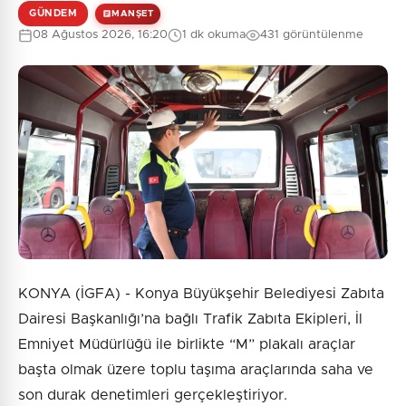
GÜNDEM
MANŞET
08 Ağustos 2026, 16:20
1 dk okuma
431 görüntülenme
0
/2000
Güvenlik Sorusu:
7 + 2 = ?
Gönder
KONYA (İGFA) - Konya Büyükşehir Belediyesi Zabıta
Dairesi Başkanlığı’na bağlı Trafik Zabıta Ekipleri, İl
Emniyet Müdürlüğü ile birlikte “M” plakalı araçlar
başta olmak üzere toplu taşıma araçlarında saha ve
son durak denetimleri gerçekleştiriyor.