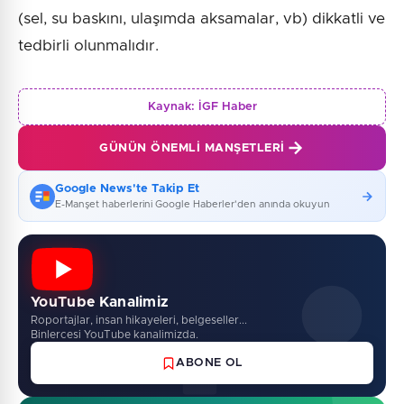
(sel, su baskını, ulaşımda aksamalar, vb) dikkatli ve
tedbirli olunmalıdır.
Kaynak:
İGF Haber
GÜNÜN ÖNEMLI MANŞETLERI
Google News'te Takip Et
E-Manşet haberlerini Google Haberler'den anında okuyun
YouTube Kanalimiz
Roportajlar, insan hikayeleri, belgeseller...
Binlercesi YouTube kanalimizda.
ABONE OL